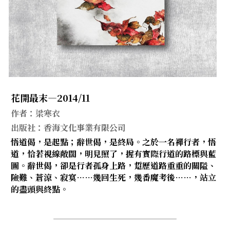
．杏葉詩
薔薇與棘原/現代小說・寓言小說・佛化小說
拄杖在手/隨身法藏
影之聲／電影內外觀
搜索
．閱讀與人生（上）——談閱讀對自我生
影之聲/電影內外觀
感思與洄瀾
命的啟發
聯絡我們
道在一切/影音
行向圓覺／共修
．閱讀與人生（下）——談閱讀對自我生
命的啟發
光光交會/導介・轉載
宗門之眼／經藏之美
花開最末—2014/11
．挑戰自我的魅力
作者：梁寒衣
華嚴智海—《維摩詰經》
出版社：香海文化事業有限公司
．黃昏之悸
悟道偈，是起點；辭世偈，是終局。之於一名禪行者，悟
華嚴智海—《道德經》CD與課程大綱
．焚不滅的心
道，恰若視線敞闊，明見照了，握有實際行道的路標與藍
圖。辭世偈，卻是行者孤身上路，踅歷道路重重的關隘、
他方之眼－且觀霓霞
．死生流注
險難、蒼涼、寂寞……幾回生死，幾番魔考後……，站立
的盡頭與終點。
他方之眼－聽彼風雷
．刺桐心木
芳嚴無涯－重要紀事
．中古世紀的殉道者