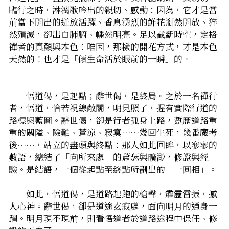
臨行之時，淋漓歌吟出的親切、感動：因為，它才是當
前當下開出的迸放活躍、香息湧烈的鮮花――剎然開放、猝
然殞滅，卻出自肺腑、幡然明亮。足以截斷時空，定格
禪者的真顏與本色：唯因，那樣的開花方式，才是本色
天然的！也才是「傾生命活於眼前的一瞬」的。
　　悟道偈，是起點；辭世偈，是終局。之於一名禪行
者，悟道，恰若視線敞闊，明見照了，握有實際行道的
路標與藍圖。辭世偈，卻是行者孤身上路，踅歷道路重
重的關隘、險難、蒼涼、寂寞……幾回生死，幾番魔考
後……，站立的盡頭與終點：那人如此回眸，以寥寥的
數語，總結了「向所來處」的蕭瑟與曠渺，修證與經
驗。是結語，一個從起點至終點所劃出的「一圓相」。
　　如此，悟道偈，是道路起跑的槍聲，霹靂雷振，撼
人心神。辭世偈，卻是道途玄寂處，面向明月的通身一
躍。明月現不現前，則看悟道者於道路途程中保任、修