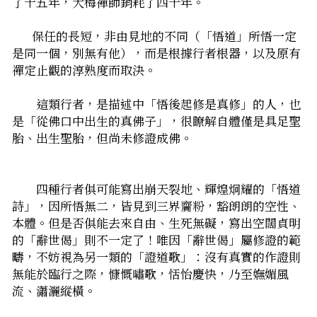
了十五年，大梅禪師銷耗了四十年。
       保任的長短，非由見地的不同（「悟道」所悟一定
是同一個，別無有他），而是根據行者根器，以及原有
禪定止觀的淳熟度而取決。
　　這類行者，是描述中「悟後起修是真修」的人，也
是「從佛口中出生的真佛子」，很瞭解自體僅是具足聖
胎、出生聖胎，但尚未修證成佛。
　　四種行者俱可能寫出崩天裂地、輝煌炯耀的「悟道
詩」，因所悟無二，皆見到三界齎粉，豁朗朗的空性、
本體。但是否俱能去來自由、生死無礙，寫出空闊貞明
的「辭世偈」則不一定了！――唯因「辭世偈」屬修證的範
疇，不妨視為另一類的「證道歌」：沒有真實的作證則
無能於臨行之際，慷慨嘯歌，恬怡慶快，乃至嫵媚風
流、瀟灑縱橫。