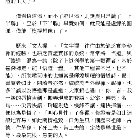
證的工夫了。
　　僅看悟道偈，而不了辭世偈，則無異只是讀了「上
半聯」，至於「下半聯」畢竟如何，就只能是虛線的圓
弧，僅能「模擬想像」了。
　　歷來「文人禪」、「文字禪」往往由於缺乏實際參
禪的經驗，也缺乏實證實修的系統，常常將「悟道」與
「證道」混為一談（除了上述列舉的第一類禪者，基於
甚深禪定，能「悟證一體」，其他三種皆不是，也不
能），所耽嗜玩味的也通常是輝煌炯耀的悟道詩、偈；
書寫者如此，閱讀者亦然，統統於門外觀禪、說禪，也
多半誤以為悟道即是證道：大家錦心繡口，你一言、我
一語的唇槍舌劍，搬弄現成的套語、公案、佛典、名
句……尖舌快語、玲瓏剔透、機鋒不讓、痛快揮灑……
便以為是悟了、「明心見性」了――參禪、修證若是如此這
般地容易，如此閑情逸致、口角生風，則歷來祖師、古
德，住茅蓬、下死工夫、苦工夫的，定然是舉世最下
等、最最鈍根、愚闇的人。