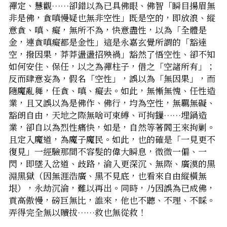
禪定、慧觀……卻錯以為已具佛眼、佛智「瞬目揚眉無
非是佛，貪嗔慢疑也無非空性」――既是空的，即放浪、縱
意貪、嗔、癡，無所不為，快意盡性，以為「全體是
金，連貪嗔癡都是金性」――這是永嘉玄覺所謂的「豁達
空，撥因果，莽莽盪盪招殃禍」――豁然了悟空性、卻不知
如何安住、保任，以之為禪柱子，借之「空諸所有」；
反而肆意妄為，假名「空性」，誤以為「無因果」，而
隨魔亂舞，任貪、嗔、癡去。如此，無慚無愧、任性造
業，且又誤以為是佛作、佛行，均為空性，無羈無礙、
豁朗自由，天地之際無啥可束縛、可拘鏁……埋鍋造
業，卻自以為烈性痛快，如是，自然等著閻王來拘剿。
且定入魔道，為魔子魔民。如此，也的確是「一見更不
復見」――一經驗那間不容髮的偉大瞬息，微微一偏、一
閃，即墜入岔道、歧路，淪入更深沉、無際、廣漠的黑
淵黑獄（因無涯浩廣、黑不見底，也看來自由縱橫無
垠），永劫沉淪，難以再出。同時，乃因誤為已成佛，
貢高傲慢，磅巨無比，誰來，他也不聽、不理、不睬。
弄得完全無以贖拔……救也無從救！