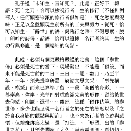
　　孔子道「未知生、焉知死？」――此處，正好下一轉
語：死亡之刀，恰可以檢視行者一生的修行（不僅針對
禪人，任何顯密宗派的修行者俱如是），死之態度與況
味，正足以全盤顯現生前所有的工夫與努力。從死，恰
可以知生。「辭世」的語、偈――臨行之際，不假思索、脫
口朗吟的詩偈、話語，恰可以證據一名行者終其一生的
功行與修證。是一個總結的句點。
　　此處，必須有個更嚴格嚴謹的定義，這個「辭世
偈」必須是死亡的當下、現場發出，不能是「預設」而
來――不能是死亡前的二日、三日、一週、數月、乃至半
年、一年，預先提筆研墨，窮詰文思文采，「事先構
設、模擬」而來――已算準了留下一段「高僧的身影」，一
尊崇高、偉岸、光華四射或俊潔完美的形像，留給後世
去仰望、朗讀、憑弔……雖然，這種「預作伏筆」的辭
世偈，多少也能呈現一名行者之於死亡的態度以及「之
於自我身影的觀點與期許」，也不失為行者的心跡與感
懷。但總嫌跡痕太過，是「打造」、「形塑」出的「辭
世之花」，且預先擱凍了太久！莫若磊朗朗、真切切，