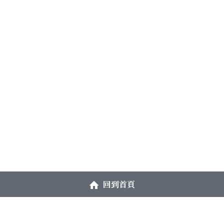
回到首頁
週二、三：早上10點–下午5點