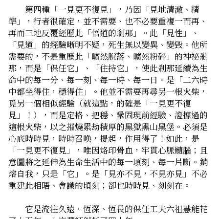
　　第四種「一見更不復見」，乃因「見地清澈、精
準」，行者很確定，並不需要、也不必要重複一而再、
再而三地反覆經歷此「悟道的剎那」。此「見性」、
「見道」的經驗晰明不疑，死生無以變異、變毀。他所
需要的，不是重歷此「曠然脫落、曠然粉碎」的神祕剎
那，而是「保任它」、「住持它」，使此剎那延續為生
命中的每一分、每一刻、每一時、每一日。是「二六時
中都坐得住，穩得住」。他並不需要再尋另一根火柴，
覓另一個相似經驗（就這點，的確是「一見更不復
見」！），而是定格、把穩、鞏固現前經驗、證據過的
這根火柴，以之摧燒累劫積厚的黑獄黑山黑堡。必須是
心底時時見，時時召喚，提起，作用得了！如此，是
「一見更不復見」，唯因烙印骨血，牢貫心脈髓腦；且
意圖將之延伸為生命生活中的每一頃刻、每一片斷。銷
熔自我，只是「它」。是「見亦不見，不見亦見」――不必
重建此相晤、會識的頃刻；卻也時時見、刻刻在。
　　它是流注久遠，恆深、恆長的保任工夫――六祖慧能花