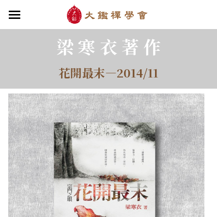
×
部落格分類
首頁
梁 寒 衣 著 作
關於大鑑
最新消息
花開最末—2014/11
大鑑導師
最新文章
成立緣起與宗旨
關於大鑑禪堂
最新消息/課程
最新書籍
禪行者簡介
道場內景
自畫像
．梁寒衣
教法/文章/思潮
華嚴智海—《六祖壇經》
芳嚴無涯/消息・活動
入會申請
梁寒衣著作（書目/序/評論）
．兩座山之間
行向圓覺/課程・共修
線上聆聽
華嚴智海—《道德經》
華嚴智海/教觀、禪觀
他方之眼（報導/評論/學術研究）
．華嚴初始
宗門之眼/經藏之美
行道瓔珞
拄杖在手／論文・演講・座談・開示
【道德經】
．雨季，兩個旅人
拄杖在手
【勝鬘經】
感思與洄瀾
寒雪付衣／詩歌・散文
．花開最末
寒雪付衣/散文・詩歌・偈贊
拄杖在手/論文・演講・座談・開示
千眼書屋/書籍．作品
薔薇與棘原／現代小說・寓言小說・佛化小說