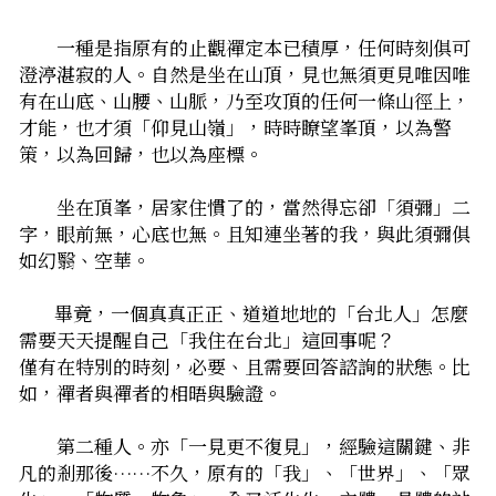
　　一種是指原有的止觀禪定本已積厚，任何時刻俱可
澄渟湛寂的人。自然是坐在山頂，見也無須更見――唯因唯
有在山底、山腰、山脈，乃至攻頂的任何一條山徑上，
才能，也才須「仰見山嶺」，時時瞭望峯頂，以為警
策，以為回歸，也以為座標。
　　坐在頂峯，居家住慣了的，當然得忘卻「須彌」二
字，眼前無，心底也無。且知連坐著的我，與此須彌俱
如幻翳、空華。
        畢竟，一個真真正正、道道地地的「台北人」怎麼
需要天天提醒自己「我住在台北」這回事呢？
僅有在特別的時刻，必要、且需要回答諮詢的狀態。比
如，禪者與禪者的相晤與驗證。
　　第二種人。亦「一見更不復見」，經驗這關鍵、非
凡的剎那後……不久，原有的「我」、「世界」、「眾