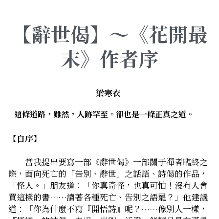
拄杖在手－隨身法藏
．聽聽，隔山的道人！
【辭世偈】～《花開最
光光交會／導介・轉載
末》作者序
華嚴智海—《道德經》有聲書二期
華嚴智海—《道德經》有聲書首期
――梁寒衣
華嚴智海—《道德經》有聲書三期
――這條道路，雖然，人跡罕至。卻也是一條正真之道。
華嚴智海—《道德經》有聲書四期
【自序】
華嚴智海—《道德經》有聲書五期
　　當我提出要寫一部《辭世偈》――一部關于禪者臨終之
華嚴智海─《勝鬘經》有聲書
際，面向死亡的「告別、辭世」之話語、詩偈的作品，
「怪人。」朋友道：「你真奇怪，也真可怕！沒有人會
買這樣的書……讀著各種死亡、告別之語罷？」他建議
道：「你為什麼不寫『開悟詩』呢？……像別人一樣，