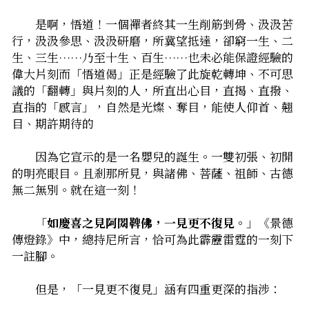
　　是啊，悟道！――一個禪者終其一生削筋剉骨、汲汲苦
行，汲汲參思、汲汲研磨，所冀望抵達，卻窮一生、二
生、三生……乃至十生、百生……也未必能保證經驗的
偉大片刻――而「悟道偈」正是經驗了此旋乾轉坤、不可思
議的「翻轉」與片刻的人，所直出心目，直揭、直撥、
直指的「感言」，自然是光燦、奪目，能使人仰首、翹
目、期許期待的――
　　因為它宣示的是一名嬰兒的誕生。一雙初張、初開
的明亮眼目。且剎那所見，與諸佛、菩薩、祖師、古德
無二無別。就在這一刻！
　　「
如慶喜之見阿閦鞞佛，一見更不復見。
」《景德
傳燈錄》中，總持尼所言，恰可為此霹靂雷霆的一刻下
一註腳。
　　但是，「一見更不復見」涵有四重更深的指涉：