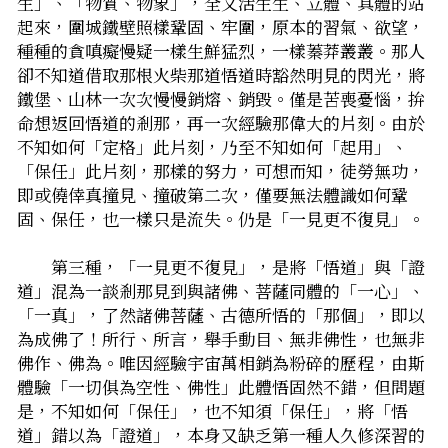
生」、「物質、物象」，全又活生生、立體、具體的站
起來，圍城鐵壁照樣鞏固、牢圍，原本的習氣、欲望，
種種的貪嗔癡慢疑一樣生鮮猛烈，一樣蓁莽叢叢。那人
卻不知道借取那根火柴――那道悟道時豁然明見的閃光，將
鐵堡、山林一次次慢慢銷熔、銷毀。僅是苦喪憂惱，拚
命想返回悟道的剎那，再一次經驗那偉大的片刻。由於
不知如何「定格」此片刻，乃至不知如何「起用」、
「保任」此片刻，那樣的努力，可想而知，徒勞無功，
即或僥倖真撞見、撞破第二次，僅要無法體識如何鞏
固、保任，也一樣只是流失。仍是「一見更不復見」。
　　第三種，「一見更不復見」，是將「悟道」與「證
道」混為一談――剎那見到與諸佛、菩薩同體的「一心」、
「一真」，了然諸佛菩薩、古德所悟的「那個」，即以
為成佛了！所行、所言，舉手動目、無非佛性，也無非
佛作、佛為。唯因經驗宇宙萬相銷為粉碎的歷程，由斯
體驗「一切俱為空性、佛性」――此體悟固然不錯，但問題
是，不知如何「保任」，也不知須「保任」，將「悟
道」錯以為「證道」，本身又缺乏第一種人久修深習的