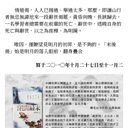
　　悟道偈，人人已揭過、舉過太多，那麼，即讓山行
者無忌無諱地來一段辭世偈罷。黃昏向晚，長鋏歸去，
一名學習者總需要在前輩的死亡、辭世中，透曉自身的
死亡與辭世，以之為座標、為明鏡。
        唯因，僅瞭望見明月的初昇，是不夠的。「末後
偈」始是明月的落入眼前，翻身疊合――
――寫于二〇一〇年十月二十七日至十一月二