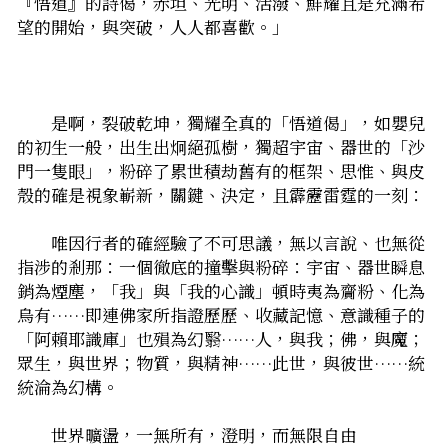
『悟道』的詩偈，赤坦、光明、活潑、鮮耀――且是充滿希
望的開始，與突破，人人都喜歡。」
　　是啊，裂破乾坤，獨耀全真的「悟道偈」，如嬰兒
的初生一般，出生出炯絕孤樹，獨超宇宙、器世的「沙
門一隻眼」，粉碎了累世積劫舊有的框架、思惟、與皮
殼――的確是視象嶄新，關鍵、決定，且霹靂雷霆的一刻：
　　唯因行者的確經驗了不可思議，無以言說、也無從
指涉的剎那：一個徹底的撞擊與粉碎：宇宙、器世瞬息
銷為煙塵，「我」與「我的心識」頓時夷為齎粉、化為
烏有……即連佛家所指證歷歷、收藏記憶、意識種子的
「阿賴耶識庫」也殞為幻翳……人，與我；佛，與魔；
眾生，與世界；物質，與精神……此世，與彼世……統
統淪為幻構。
　　世界曠盪，一無所有，澄明，而無限自由――