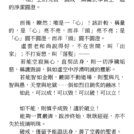
的淨潔圓澄。
　　而後，瞭然：唯是一「心」！該計較、稱量
的，是「心」亮不亮，而非「頭」亮不亮；是
「心」圓不圓澄，而非「頭」圓不圓澄。
　　虛雲老和尚說得好，不在世間，叫「出
家」；不打妄想，叫「落髮」──
　　若能空寂無心，直契法身，則一切淨穢垢
惡，稱譏毀謗，俱如虛空中浮湧明滅的塵影。
　　若能智如金剛，嚴固不動道場，則聖與凡，
智與愚，天堂與地獄……俱如烈日銷炙的融冰！
　　如此，可以成！可以毀！可以破！可以立！
　　如不能，則慎乎成毀！謹於破立！
　　能夠一貫嚴清，跋涉終始，耿耿硜硜，亦不
失於琉璃明珠。
　　破戒，僅留予能證法身，善了空義的聖者。