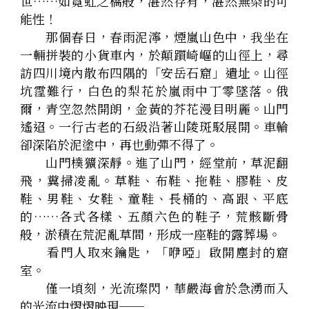
世……如霓虹之橋般，湛然存有，湛然無染的可
能性！
　　那個春日，春雨泥濘，煙嵐山色中，我坐在
一輛拼裝的小貨車內，於顛躓崎嶇的山徑上，尋
訪四川境內散布四隅的「安岳石窟」遺址。山徑
坑霪難行，白色的梨花於嵐雨中丁零墜落。俄
爾，青空忽然開朗，金黃的芥花漫目明麗。山門
遙迢。一行古老的石級沿著山陵斑駁展開。車輪
卻深陷於泥塗中，再也動彈不得了。
　　山門樸獷深靜。進了山門，經堂前，草泥翻
飛，糞掃凌亂。草鞋、布鞋、拖鞋、膠鞋、皮
鞋、男鞋、女鞋、童鞋、長桶的、高跟、平底
的……各式各樣、五顏六色的鞋子，荒骸斷骨
般，淤積在荒泥亂草間，形成一座鞋的露葬場。
　　看門人取來鑰匙，「咿啞」啟開塵封的窟
室。
　　僅一頃刻，光流璨閃，華嚴海會於急湧而入
的光流中熠熠映現──