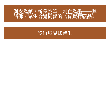
剝皮為紙，析骨為筆，刺血為墨──與
諸佛、眾生合覺同流的《普賢行願品》
從行境界法智生