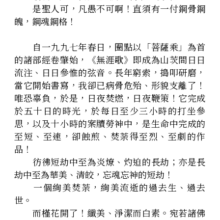
　　是聖人可，凡愚不可啊！直須有一付鋼骨鋼
魄，鋼魂鋼格！
　　自一九九七年春日，圈點以「菩薩乘」為首
的諸部經卷肇始，《無涯歌》即成為山茨間日日
流注、日日參惟的弦音。長年窮索，搗叩研磨，
當它開始書寫，我卻已病骨危殆、形貌支離了！
唯恐辜負，於是，日夜焚燃，日夜鞭策！它完成
於五十日的時光，於每日至少三小時的打坐參
思，以及十小時的案牘勞神中，是生命中完成的
至短、至速，卻蝕煎、焚荼得至烈、至劇的作
品！
　　彷彿短劫中至為炎燎、灼迫的長劫；亦是長
劫中至為華美、清皎，忘魂忘神的短劫！
　　一個絢美焚荼，絢美流逝的過去生、過去
世。
　　而槿花開了！纖美、淨潔而白素。宛若諸佛