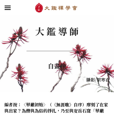
×
部落格分類
首頁
大 鑑 導 師
關於大鑑
最新消息
大鑑導師
最新文章
成立緣起與宗旨
關於大鑑禪堂
最新消息/課程
最新書籍
禪行者簡介
道場內景
自畫像
自畫像
．梁寒衣
教法/文章/思潮
華嚴智海—《六祖壇經》
芳嚴無涯/消息・活動
入會申請
梁寒衣著作（書目/序/評論）
．兩座山之間
行向圓覺/課程・共修
線上聆聽
華嚴智海—《道德經》
華嚴智海/教觀、禪觀
攝影/梁寒衣
他方之眼（報導/評論/學術研究）
．華嚴初始
宗門之眼/經藏之美
行道瓔珞
拄杖在手／論文・演講・座談・開示
【道德經】
．雨季，兩個旅人
拄杖在手
【勝鬘經】
感思與洄瀾
寒雪付衣／詩歌・散文
編者按：〈華嚴初始
〉
（《無涯歌》自序）
摩刻了在家
與出家？為僧與為俗的掙扎，乃至與安岳石窟「華嚴
．花開最末
寒雪付衣/散文・詩歌・偈贊
拄杖在手/論文・演講・座談・開示
千眼書屋/書籍．作品
薔薇與棘原／現代小說・寓言小說・佛化小說