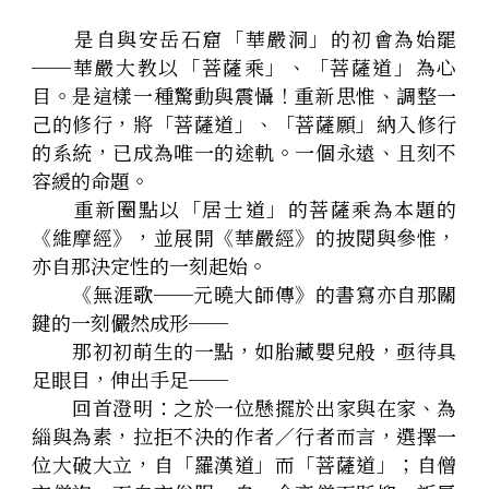
　　是自與安岳石窟「華嚴洞」的初會為始罷
──華嚴大教以「菩薩乘」、「菩薩道」為心
目。是這樣一種驚動與震懾！重新思惟、調整一
己的修行，將「菩薩道」、「菩薩願」納入修行
的系統，已成為唯一的途軌。一個永遠、且刻不
容緩的命題。
　　重新圈點以「居士道」的菩薩乘為本題的
《維摩經》，並展開《華嚴經》的披閱與參惟，
亦自那決定性的一刻起始。
　　《無涯歌──元曉大師傳》的書寫亦自那關
鍵的一刻儼然成形──
　　那初初萌生的一點，如胎藏嬰兒般，亟待具
足眼目，伸出手足──
　　回首澄明：之於一位懸擺於出家與在家、為
緇與為素，拉拒不決的作者／行者而言，選擇一
位大破大立，自「羅漢道」而「菩薩道」；自僧