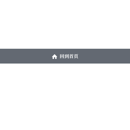
回到首頁
大鑑禪堂
週二、三：早上10點–下午5點
週四：下午2點–晚上9點
開放時間
週六：早上10點–下午5點
【週日、週一、週五及國定假日休息】
(02) 2711-6272
為避免招呼不週，
enlightened.mirror2@gm
如欲至禪堂禪坐或參訪，
ail.com