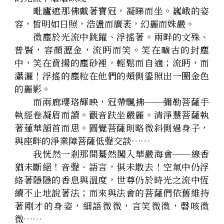
　　毗廬遮那佛戴著寶冠，凝睇而坐。巍峨的姿
容，皙明如日照，浩盪而廣袤，幻麗而姝嚴。
　　微塵於光流中跳躍、浮搖著。兩畔的文殊、
普賢，容顏瀝金，流眄而笑。笑在曠古的封塵
中，笑在賁揚的塵砂裡，輕鬆而自適；流眄，而
瀟灑！浮搖的塵粒在他們的頰側鎏照出一圈金色
的麗影。
　　而兩廊瓔珞輝映，冠帶飄拂──彌勒菩薩手
執經卷凝眉而讀。觀音趺坐嚴麗。清淨慧菩薩執
著蓮華頷首而思。圓覺菩薩則略微斜側過身子，
與座畔的淨業障菩薩低聲交談……
　　我恍然一剎那間驀然闖入華嚴海會──線香
猶未斷絕！音聲、語言，俱未散去！空氣中仍浮
絡著隱隱的香息與溫度，世尊仍於時光之流中恆
續不止地說著法；而來與法會的菩薩們依舊維持
著剛才的身姿，細語微微，言笑微微，磬咳微
微……