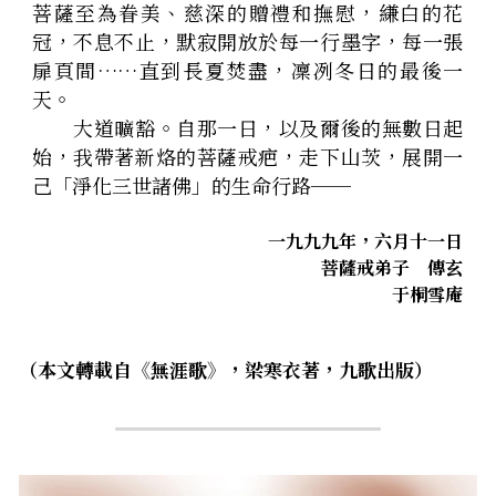
菩薩至為眷美、慈深的贈禮和撫慰，縑白的花
冠，不息不止，默寂開放於每一行墨字，每一張
扉頁間……直到長夏焚盡，凜冽冬日的最後一
天。
　　大道曠豁。自那一日，以及爾後的無數日起
始，我帶著新烙的菩薩戒疤，走下山茨，展開一
己「淨化三世諸佛」的生命行路──
一九九九年，六月十一日
菩薩戒弟子　傳玄
于桐雪庵
（本文轉載自《無涯歌》，梁寒衣著，九歌出版）