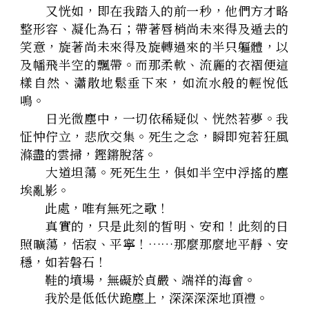
　　又恍如，即在我踏入的前一秒，他們方才略
整形容、凝化為石；帶著唇梢尚未來得及遁去的
笑意，旋著尚未來得及旋轉過來的半只軀體，以
及幡飛半空的飄帶。而那柔軟、流麗的衣褶便這
樣自然、瀟散地鬆垂下來，如流水般的輕悅低
鳴。
　　日光微塵中，一切依稀疑似、恍然若夢。我
怔忡佇立，悲欣交集。死生之念，瞬即宛若狂風
滌盡的雲掃，鏗鏘脫落。
　　大道坦蕩。死死生生，俱如半空中浮搖的塵
埃亂影。
　　此處，唯有無死之歌！
　　真實的，只是此刻的皙明、安和！此刻的日
照曠蕩，恬寂、平寧！……那麼那麼地平靜、安
穩，如若磐石！
　　鞋的墳場，無礙於貞嚴、端祥的海會。
　　我於是低低伏跪塵上，深深深深地頂禮。