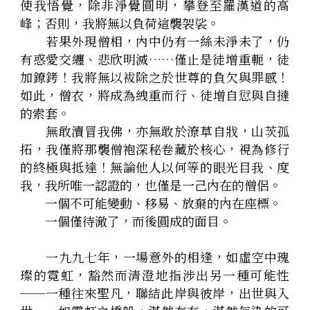
使我悟覺，除非淨覺圓明，攀登至羅漢道的高
峰；否則，我將無以負荷這襲袈裟。
　　若果外現僧相，內中仍有一絲未淨未了，仍
有惑愛交纏、悲欣明滅……僅止是徒增重軛，徒
加鐐銬！我將無以袚除之於世尊的負欠與罪感！
如此，僧衣，將成為絏重而行、徒增自愆與自撻
的索套。
　　無敢瀆冒我佛，亦無敢於潦草自戕，山茨孤
拓，我僅將那襲僧袍深秘卷藏於核心，視為修行
的終極與抵達！無論他人以何等的眼光目我、度
我，我所唯一認證的，也僅是一己內在的僧侶。
　　一個不可能變動、移易、放棄的內在座標。
　　一個僅待澈了，而後圓成的面目。
　　一九九七年，一場意外的相逢，如虛空中瑰
璨的霓虹，豁然而清澄地指涉出另一種可能性
──一種往來聖凡，聯結此岸與彼岸，出世與入