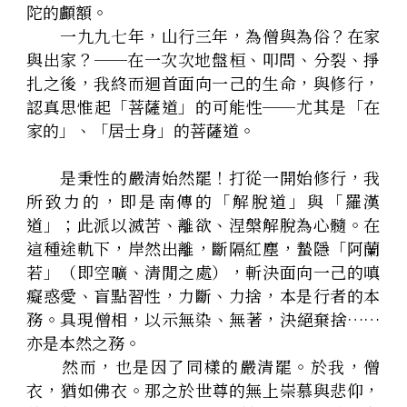
陀的顱額。
　　一九九七年，山行三年，為僧與為俗？在家
與出家？──在一次次地盤桓、叩問、分裂、掙
扎之後，我終而迴首面向一己的生命，與修行，
認真思惟起「菩薩道」的可能性──尤其是「在
家的」、「居士身」的菩薩道。
　　是秉性的嚴清始然罷！打從一開始修行，我
所致力的，即是南傳的「解脫道」與「羅漢
道」；此派以滅苦、離欲、涅槃解脫為心髓。在
這種途軌下，岸然出離，斷隔紅塵，蟄隱「阿蘭
若」（即空曠、清閒之處），斬決面向一己的嗔
癡惑愛、盲點習性，力斷、力捨，本是行者的本
務。具現僧相，以示無染、無著，決絕棄捨……
亦是本然之務。
　　然而，也是因了同樣的嚴清罷。於我，僧
衣，猶如佛衣。那之於世尊的無上崇慕與悲仰，