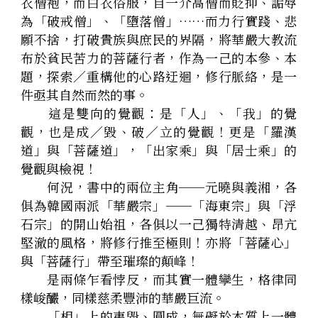
衣僧袍，而白衣俗服，自一介高僧而貶抑、詬辱
為「破戒僧」、「墮落僧」……而力行實踐、悲
願不捨，打破貴族與庶民的界隔，將華嚴大教流
布於貧民苦力的菩薩行者，作為一己的本參、本
題，探索／重構他的心路迂迴，修行脈絡，是一
件亟其自然而然的事。
　　這是雙向的覺觀：是「人」、「我」的覺
觀，也是成／毀、破／立的覺觀！更是「羅漢
道」與「菩薩道」，「出家乘」與「居士乘」的
覺觀與檢視！
　　何況，書中的兩位主角──元曉與義湘，各
俱為韓國兩派「華嚴宗」──「海東宗」與「浮
石宗」的開山始祖，各俱以一己獨特清越、昂亢
堅澈的風格，將修行推至極則！亦將「菩薩心」
與「菩薩行」帶至璀璨的顛峰！
　　是兩條乍看悖反，而其實一體孿生，格律同
樣峻釅，同樣慈柔豐沛的華嚴巨流。
　　「相」上的夷毀、圓成，無礙於本質上一體