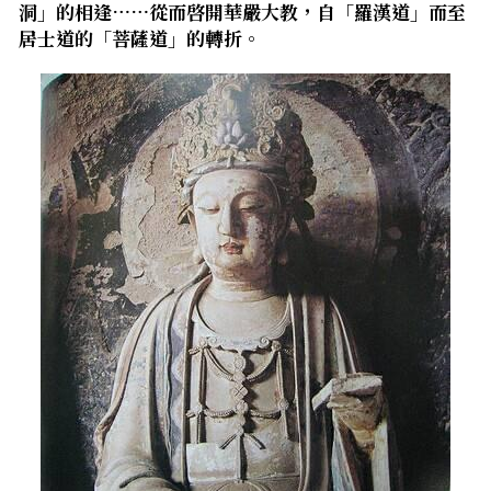
洞」的相逢……從而啓開華嚴大教，自「羅漢道」而至
居士道的「菩薩道」的轉折。
．杏葉詩
薔薇與棘原/現代小說・寓言小說・佛化小說
拄杖在手/隨身法藏
影之聲／電影內外觀
搜索
．閱讀與人生（上）——談閱讀對自我生
影之聲/電影內外觀
感思與洄瀾
命的啟發
聯絡我們
道在一切/影音
行向圓覺／共修
．閱讀與人生（下）——談閱讀對自我生
命的啟發
光光交會/導介・轉載
宗門之眼／經藏之美
．挑戰自我的魅力
華嚴智海—《維摩詰經》
．黃昏之悸
華嚴智海—《道德經》CD與課程大綱
．焚不滅的心
他方之眼－且觀霓霞
．死生流注
他方之眼－聽彼風雷
．刺桐心木
芳嚴無涯－重要紀事
．中古世紀的殉道者