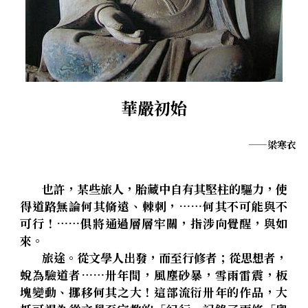
拄杖在手－隨身法藏
．聽聽，隔山的道人！
光光交會／導介・轉載
華嚴智海—《道德經》有聲書二期
華嚴初始
華嚴智海—《道德經》有聲書首期
華嚴智海—《道德經》有聲書三期
——梁寒衣
華嚴智海—《道德經》有聲書四期
        也許，某些旅人，胎藏中自有其堅柱的驅力，使
得道路無論何其脩遠、棘刺，……何其不可能與不
華嚴智海—《道德經》有聲書五期
可行！……俱將通過層層牢關，指涉向覺醒，與如
華嚴智海─《勝鬘經》有聲書
來。
        旅途。從文學人出發，而至行修者；從思想者，
蛻為驗道者……卅年間，風塵砂暴，雪雨雷震，板
塊變動、挪移何其之大！這部流衍卅年的作品，大