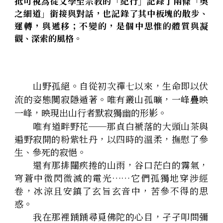
抵可視為從文學至宗教的「紀行」記錄了兩條「奧
之細道」銜接與對話，也記錄了其中板塊的散步、
運轉，與遞移；不變的，是個中思惟的體質與凝
觀、深索的風格。
　　山野孤絕。自從初次禪七以來，生命即以伏
流的姿態闃寂隱遁著。唯有叢山孤曠，一峰疊映
一峰，映現出山行者默寂獨幽的形影。
　　唯有道畔野花──那貞白褫落的大頭山茶與
遍野寂開的粉紫牡丹，以四時的溫柔，撫慰了參
生、參死的寂悒。
　　還有那排闥疾捲的山雨，谷口茫白的霧氣，
穹蒼中微閃微滅的電光……它們孤獨地穿涉經
卷，冰涼且安鎮了玄旨玄音中，苦參不得的思
惑。
　　我在那裡踽踽尋覓佛陀的心目，孑孑叩問彌