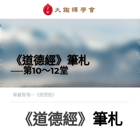
《道德經》筆札
──第10～12堂
·
華嚴智海—《道德經》
《道德經》
筆札