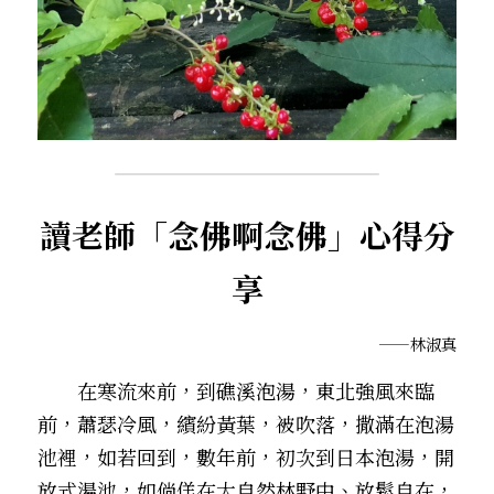
讀老師「念佛啊念佛」心得分
享
——林淑真
　　在寒流來前，到礁溪泡湯，東北強風來臨
前，蕭瑟冷風，繽紛黃葉，被吹落，撒滿在泡湯
池裡，如若回到，數年前，初次到日本泡湯，開
放式湯池，如倘佯在大自然林野中、放鬆自在，