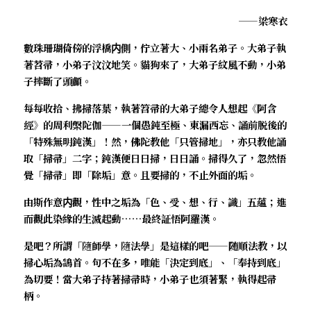
——梁寒衣
．聽聽，隔山的道人！
數珠珊瑚倚傍的浮橋内側，佇立著大、小兩名弟子。大弟子執
著苕帚，小弟子汶汶地笑。貓狗來了，大弟子紋風不動，小弟
子摔斷了頭顱。
每每收拾、拂掃落葉，執著笤帚的大弟子總令人想起《阿含
經》的周利槃陀伽——一個愚鈍至極、東漏西忘、誦前脱後的
「特殊無明鈍漢」！然，佛陀教他「只管掃地」，亦只教他誦
取「掃帚」二字；鈍漢便日日掃，日日誦。掃得久了，忽然悟
覺「掃帚」即「除垢」意。且要掃的，不止外面的垢。
由斯作意内觀，性中之垢為「色、受、想、行、識」五蘊；進
而觀此染緣的生滅起動……最終証悟阿羅漢。
是吧？所謂「
隨
師學，
隨
法學」是這樣的吧——随順法教，以
掃心垢為鵠首。句不在多，唯能「決定到底」、「奉持到底」
為切要！當大弟子持著掃帚時，小弟子也須著緊，執得起帚
柄。