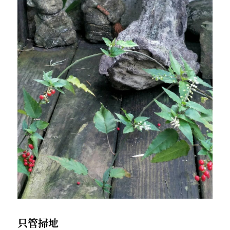
．杏葉詩
薔薇與棘原/現代小說・寓言小說・佛化小說
拄杖在手/隨身法藏
搜索
．閱讀與人生（上）——談閱讀對自我生
影之聲/電影內外觀
命的啟發
聯絡我們
道在一切/影音
．閱讀與人生（下）——談閱讀對自我生
命的啟發
光光交會/導介・轉載
．挑戰自我的魅力
．黃昏之悸
．焚不滅的心
．死生流注
．刺桐心木
只管掃地
．中古世紀的殉道者