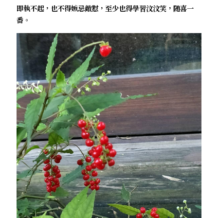
即執不起，也不得嫉忌敵懟，至少也得學習汶汶笑，随喜一
番。