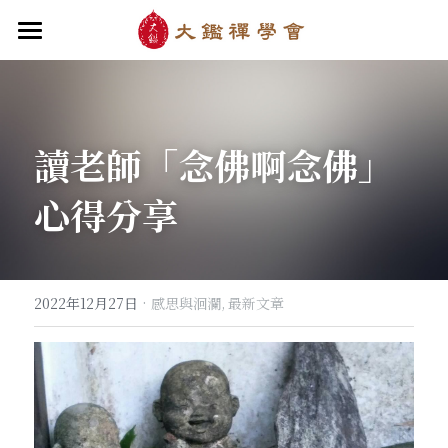
首頁
關於大鑑
讀老師「念佛啊念佛」
大鑑導師
成立緣起與宗旨
心得分享
關於大鑑禪堂
最新消息/課程
禪行者簡介
道場內景
自畫像
．梁寒衣
教法/文章/思潮
芳嚴無涯/消息・活動
入會申請
梁寒衣著作（書目/序/評論）
．兩座山之間
行向圓覺/課程・共修
線上聆聽
華嚴智海/教觀、禪觀
·
2022年12月27日
感思與洄瀾,
最新文章
他方之眼（報導/評論/學術研究）
．華嚴初始
宗門之眼/經藏之美
行道瓔珞
【道德經】
．雨季，兩個旅人
拄杖在手
【勝鬘經】
感思與洄瀾
．花開最末
寒雪付衣/散文・詩歌・偈贊
拄杖在手/論文・演講・座談・開示
千眼書屋/書籍．作品