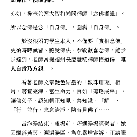
亦如，禪宗公案大智和尚問禪師「念佛者誰」。
所以念佛是念「自身佛」，圓滿「自身佛」。
　　於沒根器的學生本人，不僅要「實相念佛」
更須時時薰習、聽受佛法、恭敬歡喜念佛，能步
步達到，老師常提福州長慶慧稜禪師悟道偈「
唯
人自肯乃方親
」。
　　看著老師文章艶色結壘的「數珠珊瑚」相
片，著實亮澤、富生命力，真如「瓔珞成串」，
讓佛弟子，認知朝正知見，善知識，「解」、
「行」並行，念念清淨，隨時見佛了⋯⋯
　　當泡湯結束，離場前，巧遇湯場經營者，她
因飄落黃葉，灑遍湯區，為免累增客訴，正請服