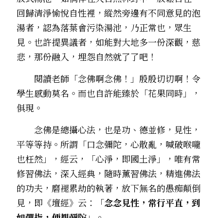
回歸清淨愉悅自性裡，縱然旁邊有不同意見的泡
湯者，認為落葉會污染湯池，乃正常也，眾生
見。也許提異議者，如能對大地多一份深觀，慈
悲，那份融入，埋怨自然就了了吧！
　　閱讀老師「念佛啊念佛！」殷殷切切啊！令
學生感動莫名。而也自許能臻於「花果同時」，
俱現。
　　念佛是總攝心法，也是功、德並修，見性，
平等等持。所謂「口念彌陀，心散亂，喊破喉嚨
也枉然」，經云，「心淨，即國土淨」，唯有常
修習佛法，深入經典，隨時薰習佛法，精進佛法
的功夫，磨褪累劫的執著，放下無名的愚痴顛倒
見，即《壇經》云：「
念念見性，常行平直，到
如彈指，便覩彌陀
」。