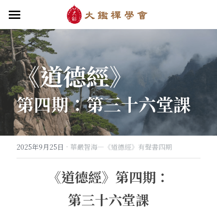
首頁
關於大鑑
《道德經》
大鑑導師
成立緣起與宗旨
第四期：第三十六堂課
關於大鑑禪堂
最新消息/課程
禪行者簡介
道場內景
自畫像
．梁寒衣
教法/文章/思潮
芳嚴無涯/消息・活動
入會申請
梁寒衣著作（書目/序/評論）
．兩座山之間
行向圓覺/課程・共修
線上聆聽
華嚴智海/教觀、禪觀
·
2025年9月25日
華嚴智海—《道德經》有聲書四期
他方之眼（報導/評論/學術研究）
．華嚴初始
宗門之眼/經藏之美
行道瓔珞
【道德經】
《道德經》第四期：
．雨季，兩個旅人
拄杖在手
【勝鬘經】
感思與洄瀾
第三十六堂課
．花開最末
寒雪付衣/散文・詩歌・偈贊
拄杖在手/論文・演講・座談・開示
千眼書屋/書籍．作品