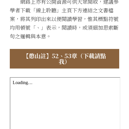
　　網路上亦有公開資源可供大眾閱取，建議參
學者下載「線上聆聽」主頁下方連結之文書檔
．聽聽，隔山的道人！
案，將其列印出來以便閱讀學習，惟其標點符號
均用頓號「、」表示，閱讀時，或須細加思索斷
句之邏輯與本意。
【憨山註】52、53章（下載請點
我）