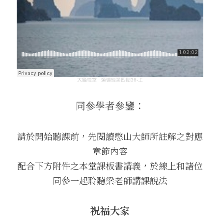
大鑑禪堂
·
道德經第四期36-上
同參學者參鑒：
請於開始聽課前，先閱讀憨山大師所註解之對應
章節內容
配合下方附件之本堂課板書講義，於線上和諸位
同參一起聆聽梁老師講課說法
祝福大家