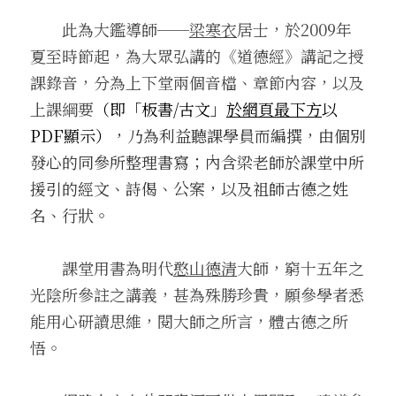
　　此為大鑑導師──
梁寒衣
居士，於2009年
．杏葉詩
薔薇與棘原/現代小說・寓言小說・佛化小說
拄杖在手/隨身法藏
搜索
夏至時節起，為大眾弘講的《道德經》講記之授
．閱讀與人生（上）——談閱讀對自我生
影之聲/電影內外觀
課錄音，分為上下堂兩個音檔、章節內容，以及
命的啟發
聯絡我們
上課綱要
（即「板書/古文」
於網頁最下方
以
道在一切/影音
．閱讀與人生（下）——談閱讀對自我生
PDF顯示）
，乃為利益聽課學員而編撰，由個別
命的啟發
光光交會/導介・轉載
發心的同參所整理書寫；內含梁老師於課堂中所
．挑戰自我的魅力
援引的經文、詩偈、公案，以及祖師古德之姓
名、行狀。
．黃昏之悸
．焚不滅的心
　　課堂用書為明代
憨山德清
大師，窮十五年之
光陰所參註之講義，甚為殊勝珍貴，願參學者悉
．死生流注
能用心研讀思維，閱大師之所言，體古德之所
．刺桐心木
悟。
．中古世紀的殉道者