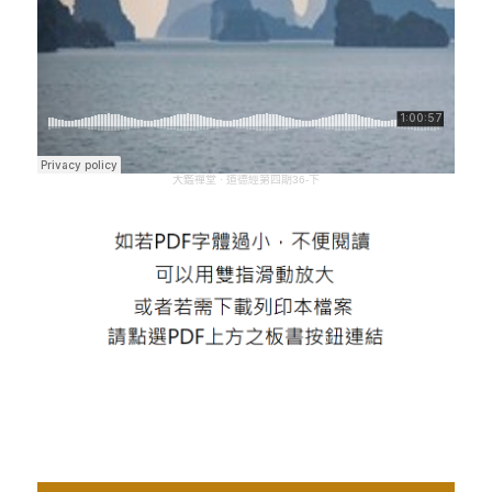
大鑑禪堂
·
道德經第四期36-下