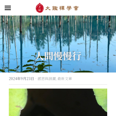
首頁
關於大鑑
大鑑導師
成立緣起與宗旨
人間慢慢行
關於大鑑禪堂
最新消息/課程
禪行者簡介
道場內景
自畫像
．梁寒衣
教法/文章/思潮
芳嚴無涯/消息・活動
入會申請
梁寒衣著作（書目/序/評論）
．兩座山之間
行向圓覺/課程・共修
線上聆聽
華嚴智海/教觀、禪觀
·
2024年9月23日
感思與洄瀾,
最新文章
他方之眼（報導/評論/學術研究）
．華嚴初始
宗門之眼/經藏之美
行道瓔珞
【道德經】
．雨季，兩個旅人
拄杖在手
【勝鬘經】
感思與洄瀾
．花開最末
寒雪付衣/散文・詩歌・偈贊
拄杖在手/論文・演講・座談・開示
千眼書屋/書籍．作品