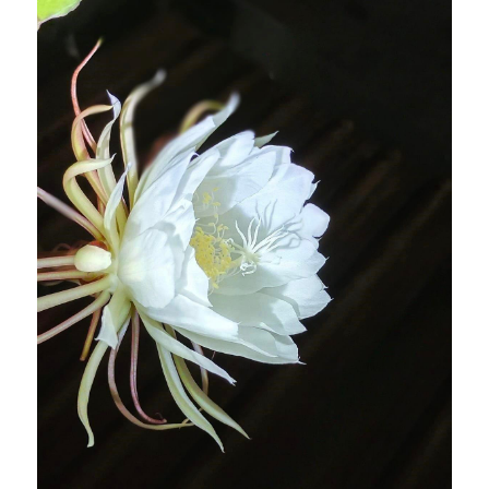
．杏葉詩
薔薇與棘原/現代小說・寓言小說・佛化小說
拄杖在手/隨身法藏
搜索
．閱讀與人生（上）——談閱讀對自我生
影之聲/電影內外觀
命的啟發
聯絡我們
道在一切/影音
．閱讀與人生（下）——談閱讀對自我生
命的啟發
光光交會/導介・轉載
．挑戰自我的魅力
．黃昏之悸
．焚不滅的心
．死生流注
．刺桐心木
．中古世紀的殉道者