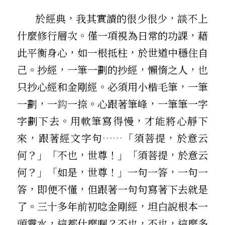
       於經典，我其實讀的很少很少，談不上
什麼修行層次。僅一項視為日常的功課，藉
此平衡身心，如一根抵柱，於世道中穩住自
己。抄經，一筆一劃的抄經，懶惰之人，也
只抄心經和金剛經。必須用小楷毛筆，一筆
一劃，一
鈎
一捺。心跟著筆峰，一筆筆一字
字劃下去。用軟筆寫得慢，才能將心靜下
來，跟著經文字句
……
「須菩提，於意云
何？」「不也，世尊！」「須菩提，於意云
何？」「如是，世尊！」一句一答，一句一
答，即便不懂，但跟著一句句寫著下去就是
了。三十多年前初唸金剛經，坦白說根本一
頭霧水，這都什麼啊？不也，不也，這麼多