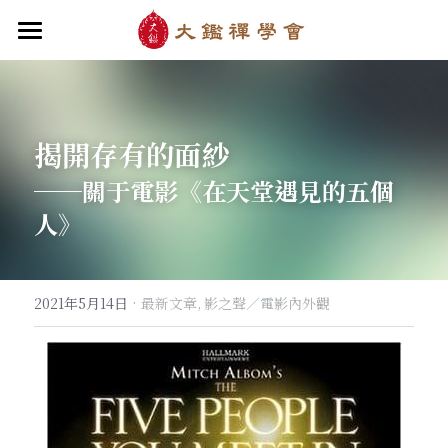
首頁
關於大鑑
揭開存有的面紗
大鑑導師
成立緣起與宗旨
──關于電影《在天堂遇見的五個
關於大鑑禪堂
最新消息/課程
禪行者簡介
人》
道場內景
自畫像
．梁寒衣
教法/文章/思潮
芳嚴無涯/消息・活動
入會申請
梁寒衣著作（書目/序/評論）
．兩座山之間
行向圓覺/課程・共修
線上聆聽
華嚴智海/教觀、禪觀
·
2021年5月14日
最新文章,
影之聲／電影內外觀
他方之眼（報導/評論/學術研究）
．華嚴初始
宗門之眼/經藏之美
行道瓔珞
【道德經】
．雨季，兩個旅人
拄杖在手
【勝鬘經】
感思與洄瀾
．花開最末
寒雪付衣/散文・詩歌・偈贊
拄杖在手/論文・演講・座談・開示
千眼書屋/書籍．作品