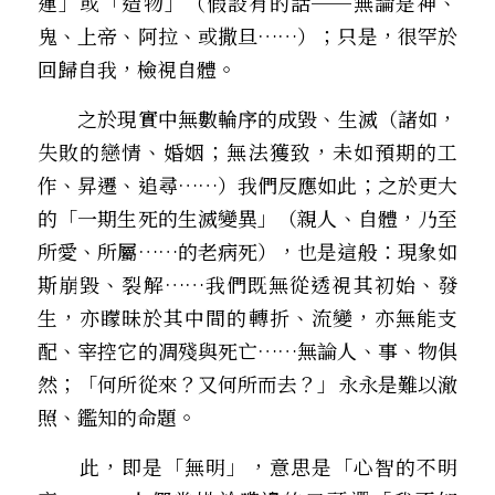
運」或「造物」（假設有的話──無論是神、
鬼、上帝、阿拉、或撒旦……）；只是，很罕於
回歸自我，檢視自體。
　　之於現實中無數輪序的成毀、生滅（諸如，
失敗的戀情、婚姻；無法獲致，未如預期的工
作、昇遷、追尋……）我們反應如此；之於更大
的「一期生死的生滅變異」（親人、自體，乃至
所愛、所屬……的老病死），也是這般：現象如
斯崩毀、裂解……我們既無從透視其初始、發
生，亦矇昧於其中間的轉折、流變，亦無能支
配、宰控它的凋殘與死亡……無論人、事、物俱
然；「何所從來？又何所而去？」永永是難以澈
照、鑑知的命題。
　　此，即是「無明」，意思是「心智的不明