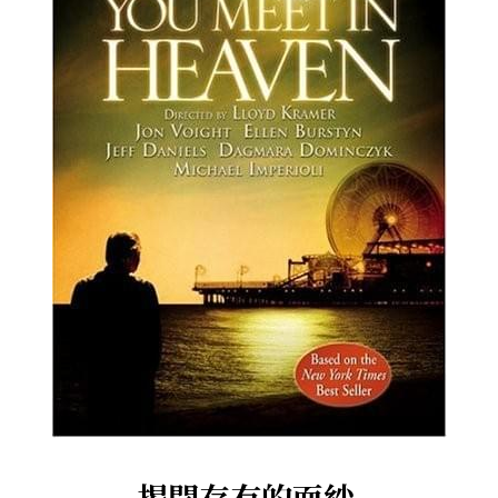
．杏葉詩
薔薇與棘原/現代小說・寓言小說・佛化小說
拄杖在手/隨身法藏
搜索
．閱讀與人生（上）——談閱讀對自我生
影之聲/電影內外觀
命的啟發
聯絡我們
道在一切/影音
．閱讀與人生（下）——談閱讀對自我生
命的啟發
光光交會/導介・轉載
．挑戰自我的魅力
．黃昏之悸
．焚不滅的心
．死生流注
．刺桐心木
．中古世紀的殉道者
揭開存有的面紗 