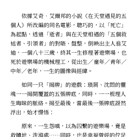
　　依據艾奇‧艾爾邦的小說《在天堂遇見的五
個人》所改編的同名電影，聰巧的，以「死亡」
為起點，透過「逝者」與在天堂相遇的「五個敘
述者、引領者」的對晤、盤整，倒映出主人翁艾
迪，一個八十三歲，終其一生修理著遊樂場，也
死於遊樂場的機械理工，從出生／童年／青年／
中年／老年，一生的圖像與經緯。
　　如同一只「揭牌」的遊戲：瑣屑、沈悶的靈
魂一一揭開覆蓋的五張牌底，同時，一一梳理人
生晦昧的脈絡。揭至最後，當最後一張牌底訝然
浮出，始才憬悟：
　　原來，一生怨嗔，以為囚繫的遊樂場，竟是
救贖地、洗滌處……同時，也是幸福曾經的佇足