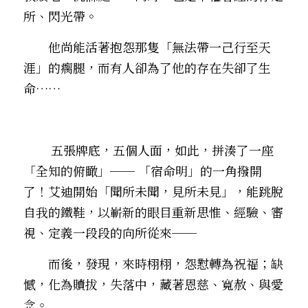
所、閃光帶。
　　他尚能活著抱怨那隻「無法帶一己行至天
涯」的瘸腿，而有人卻為了他的存在失卻了生
命……
        五張牌底，五個人面，如此，拼湊了一座
「全知的俯瞰」── 「宿命明」的一角撥開
了！艾迪開始「聞所未聞，見所未見」，能跳脫
自我的鐵鞋，以嶄新的眼目重新思惟、經驗、審
視、定義一段段的向所從來── 
　　而後，發現，來時栩栩，怨懟轉為祝福；缺
憾，化為贖拔，失落中，藏著恩慈、寬赦、與愛
念。