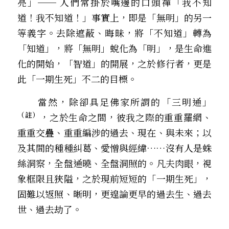
亮」── 人們常掛於嘴邊的口頭禪「我不知
道！我不知道！」事實上，即是「無明」的另一
等義字。去除遮蔽、晦昧，將「不知道」轉為
「知道」，將「無明」蛻化為「明」，是生命進
化的開始，「智道」的開展，之於修行者，更是
此「一期生死」不二的目標。
　　當然，除卻具足佛家所謂的「三明通」
（註）
，之於生命之間，彼我之際的重重羅網、
重重交疊、重重編涉的過去、現在、與未來；以
及其間的種種糾葛、愛憎與經緯……沒有人是蛛
絲洞察，全盤通曉、全盤洞照的。凡夫肉眼，視
象框限且狹隘，之於現前短短的「一期生死」，
固難以返照、晰明，更遑論更早的過去生、過去
世、過去劫了。