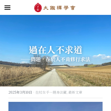
首頁
關於大鑑
大鑑導師
成立緣起與宗旨
過在人不求道
關於大鑑禪堂
最新消息/課程
禪行者簡介
──
問題，在於人不肯修行求法
道場內景
自畫像
．梁寒衣
教法/文章/思潮
芳嚴無涯/消息・活動
入會申請
梁寒衣著作（書目/序/評論）
．兩座山之間
行向圓覺/課程・共修
線上聆聽
華嚴智海/教觀、禪觀
他方之眼（報導/評論/學術研究）
．華嚴初始
宗門之眼/經藏之美
行道瓔珞
【道德經】
·
2025年3月10日
拄杖在手－隨身法藏,
最新文章
．雨季，兩個旅人
拄杖在手
【勝鬘經】
感思與洄瀾
．花開最末
寒雪付衣/散文・詩歌・偈贊
拄杖在手/論文・演講・座談・開示
千眼書屋/書籍．作品