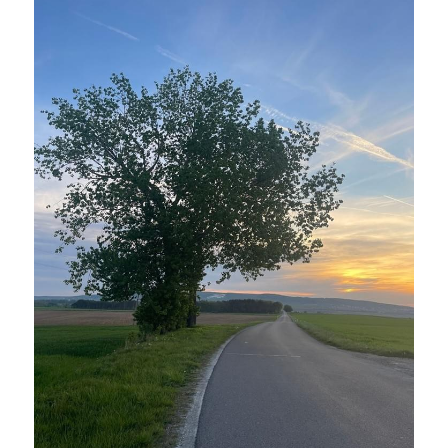
．杏葉詩
薔薇與棘原/現代小說・寓言小說・佛化小說
拄杖在手/隨身法藏
搜索
．閱讀與人生（上）——談閱讀對自我生
影之聲/電影內外觀
命的啟發
聯絡我們
道在一切/影音
．閱讀與人生（下）——談閱讀對自我生
命的啟發
光光交會/導介・轉載
．挑戰自我的魅力
．黃昏之悸
．焚不滅的心
．死生流注
．刺桐心木
．中古世紀的殉道者