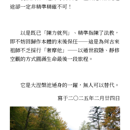
途卻一定非精準精確不可！
　　以是既已「陳力就列」、精準指陳了法教，
即不妨回歸作本體的末後保任——這是為何古來
祖師不乏採行「奢摩他」——以遁世寂隱、靜修
空觀的方式圓滿生命最後一段旅程。
它是大涅槃池通身的一躍，無人可以替代。
寫于二〇二五年二月廿四日