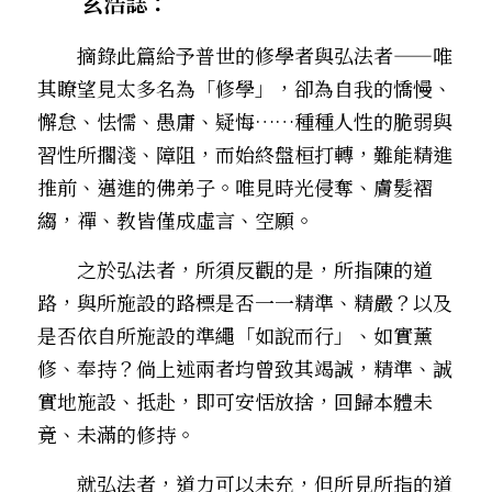
　　玄浩誌：
　　摘錄此篇給予普世的修學者與弘法者——唯
其瞭望見太多名為「修學」，卻為自我的憍慢、
懈怠、怯懦、愚庸、疑悔……種種人性的脆弱與
習性所擱淺、障阻，而始終盤桓打轉，難能精進
推前、邁進的佛弟子。唯見時光侵奪、膚髮褶
縐，禪、教皆僅成虛言、空願。
　　之於弘法者，所須反觀的是，所指陳的道
路，與所施設的路標是否一一精準、精嚴？以及
是否依自所施設的準繩「如說而行」、如實薰
修、奉持？倘上述兩者均曾致其竭誠，精準、誠
實地施設、抵赴，即可安恬放捨，回歸本體未
竟、未滿的修持。
　就弘法者，道力可以未充，但所見所指的道