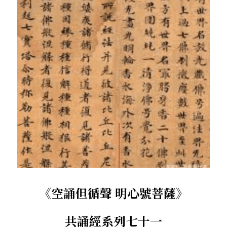
．杏葉詩
薔薇與棘原/現代小說・寓言小說・佛化小說
拄杖在手/隨身法藏
搜索
．閱讀與人生（上）——談閱讀對自我生
影之聲/電影內外觀
命的啟發
聯絡我們
道在一切/影音
．閱讀與人生（下）——談閱讀對自我生
命的啟發
光光交會/導介・轉載
．挑戰自我的魅力
．黃昏之悸
．焚不滅的心
．死生流注
《空誦但循聲 明心號菩薩》
．刺桐心木
共誦經系列七十一
．中古世紀的殉道者