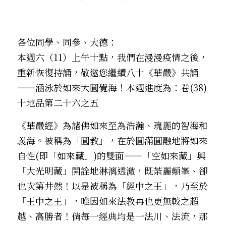
．聽聽，隔山的道人！
各位同學、同參、大德：
本週六（11）上午十點，我們在漫漫疫情之後，
重新恢復持誦，敬邀您繼續八十《華嚴》共誦 
——涵泳於如來大圓覺海！本週進度為：卷(38)
十地品第二十六之五
《華嚴經》為諸佛如來至為浩瀚、瑰麗的智海和
義海。被稱為「圓教」，在於圓滿圓融地將如來
自性(即「如來藏」)的雙面——「空如來藏」與
「大光明藏」開詮地淋漓透澈，既荼麗顛峯、卻
也次第井然！以是被稱為「經中之王」，乃至於
「王中之王」，唯因如來法教再也更無較之超
越、高勝者！倘每一經典均是一法川、法流，那