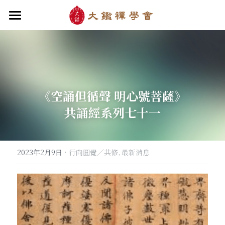
首頁
關於大鑑
大鑑導師
成立緣起與宗旨
《空誦但循聲 明心號菩薩》
關於大鑑禪堂
最新消息/課程
禪行者簡介
共誦經系列七十一
道場內景
自畫像
．梁寒衣
教法/文章/思潮
芳嚴無涯/消息・活動
入會申請
梁寒衣著作（書目/序/評論）
．兩座山之間
行向圓覺/課程・共修
線上聆聽
華嚴智海/教觀、禪觀
·
2023年2月9日
行向圓覺／共修,
最新消息
他方之眼（報導/評論/學術研究）
．華嚴初始
宗門之眼/經藏之美
行道瓔珞
【道德經】
．雨季，兩個旅人
拄杖在手
【勝鬘經】
感思與洄瀾
．花開最末
寒雪付衣/散文・詩歌・偈贊
拄杖在手/論文・演講・座談・開示
千眼書屋/書籍．作品