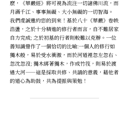
麽，《華嚴經》將可視為流注一切諸佛川流，而
月滿千江、事事無礙、大小無礙的一切智海。 
我們虔誠邀約您的到來！基於八十《華嚴》卷帙
浩盪，之於十分精進的修行者而言，自不難居家
自力完成; 之於初基的行者則較難以克辦。一位
善知識曾作了一個恰切的比喻:一個人的修行如
獨木般，易於受水衝激，而於河道裡忽左忽右、
忽沈忽沒; 獨木綁著獨木，作成竹筏，則易於渡
過大河——這是採取共修、共誦的意義，藉他者
的道心為助鼓，共為提振與策勉！