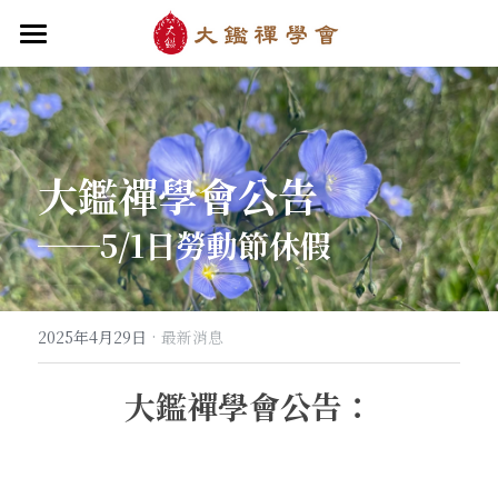
首頁
關於大鑑
大鑑導師
成立緣起與宗旨
大鑑禪學會公告
關於大鑑禪堂
最新消息/課程
禪行者簡介
──5/1日勞動節休假
道場內景
自畫像
．梁寒衣
教法/文章/思潮
芳嚴無涯/消息・活動
入會申請
梁寒衣著作（書目/序/評論）
．兩座山之間
行向圓覺/課程・共修
線上聆聽
華嚴智海/教觀、禪觀
·
2025年4月29日
最新消息
他方之眼（報導/評論/學術研究）
．華嚴初始
宗門之眼/經藏之美
行道瓔珞
【道德經】
大鑑禪學會公告：
．雨季，兩個旅人
拄杖在手
【勝鬘經】
感思與洄瀾
．花開最末
寒雪付衣/散文・詩歌・偈贊
拄杖在手/論文・演講・座談・開示
千眼書屋/書籍．作品