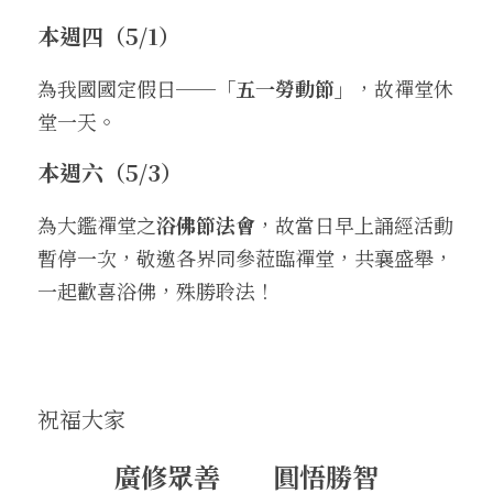
本週四（5/1）
．杏葉詩
薔薇與棘原/現代小說・寓言小說・佛化小說
拄杖在手/隨身法藏
搜索
為我國國定假日──
「五一勞動節」
，故禪堂休
．閱讀與人生（上）——談閱讀對自我生
影之聲/電影內外觀
命的啟發
聯絡我們
堂一天。
道在一切/影音
．閱讀與人生（下）——談閱讀對自我生
本週六（5/3）
命的啟發
光光交會/導介・轉載
為大鑑禪堂之
浴佛節法會
，故當日早上誦經活動
．挑戰自我的魅力
暫停一次，敬邀各界同參蒞臨禪堂，共襄盛舉，
．黃昏之悸
一起歡喜浴佛，殊勝聆法！
．焚不滅的心
．死生流注
祝福大家
．刺桐心木
廣修眾善　　圓悟勝智
．中古世紀的殉道者