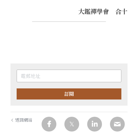
．聽聽，隔山的道人！
大鑑禪學會　合十
訂閱
返回網站