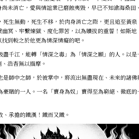
肉身尚未消亡，愛與情誼業已磨蝕夷毀，早已不知滄海桑田
繫幽冥、牢繫煉獄、度化罪苦，以為贖拔的重誓！如斯地
以找到較之於他更為情深情癡的吧。
測、浩杳無以描摩。
名獅中之獅，也是師中之師，於彼掌中，將流出無盡現在、未來的諸
。
一位至為果敢、承擔的鐵漢！鐵而又鐵。