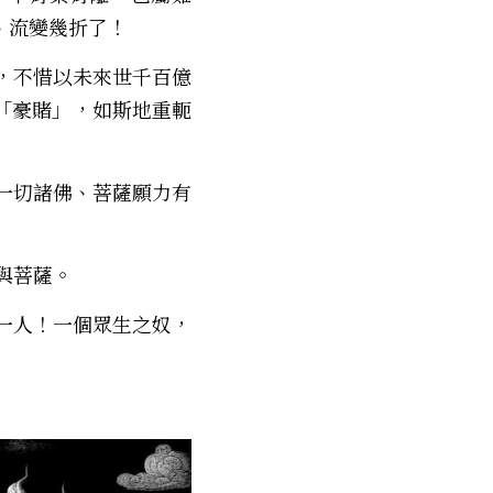
、流變幾折了！
「豪賭」，如斯地重軛
佛與菩薩。