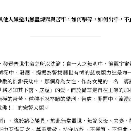
情深中，發展、提振為誓拔器世有情的慈哀願力――這是每
砂數的浩渺長劫中，那個身為女性、作為女兒的一名「婆
「務必知其下落、底蘊」的愛，而於覺華定自在王佛的加
無極的荼苦，種種不忍卒睹的酷刑、苦虐、罪罰中，流湧
成佛！」的宏誓大願。
死中互惜互念、尊重愛敬、持守以終，不變質、不扭曲