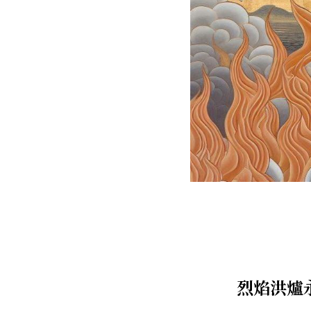
――烈焰洪