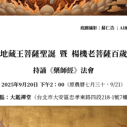
底圖攝影：蘇仁浩
；AI繪
地藏王菩薩聖誕  暨  楊機老菩薩百
持誦《藥師經》法會
2025年9月20日 下午2：00
（原農曆七月三十，9
/
21）
點：大鑑禪堂
（台北市大安區忠孝東路四段218-1號7