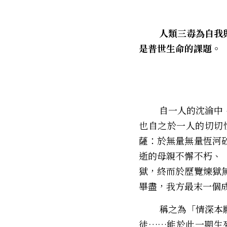
        ――人類三毒為自我與他人織造出無盡煉獄與苦牢，如何擊碎，如何出牢，不止為地藏菩薩命題，而
是普世生命的課題。
        自一人的沈淪中，發覺普世生命之所以沈淪；自一人之無明中，徧觀宇宙器世一切有生之無明；
也自之於一人的切切
薩：於無量無量恆河
逝的母親不懈不朽、
獄，終而於歷覽煉獄
畢盡，我方最末一個
        稱之為「情深本願」，緣於諸心變異，於此無常器世，無論父母、夫妻、戀人、兄弟、朋友、師
徒……能於此一期生