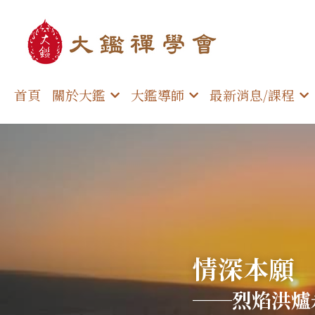
首頁
關於大鑑
大鑑導師
最新消息/課程
情深本願
──烈焰洪爐