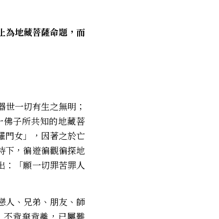
一佛子所共知的地藏菩
羅門女」，因著之於亡
持下，徧遊徧觀徧探地
出：「願一切罪苦罪人
、不背棄背離，已屬難