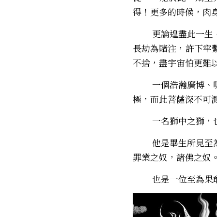
得！――更多的時候，
        更論遑盡此一生，死生無動，死生不移，於肉身消亡之際，更且追至黃泉，不惜以未來世千百億
長劫為賭注，許下牢
不捨，盡宇宙怕更難
        一個浩瀚廣博、吸盡千江，能轉「情深之毒」為「情深之願」的人。以是一切諸佛、菩薩願力有
極，而此菩薩深不可
        一
        他是畢生所見至為豪賭的一人。一名「賣身為奴」賣得至為窮絕、徹底的一人！一個眾生之奴，
罪業之奴，諸佛之奴
        也是