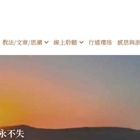
教法/文章/思潮
線上聆聽
行道瓔珞
感思與
永不失