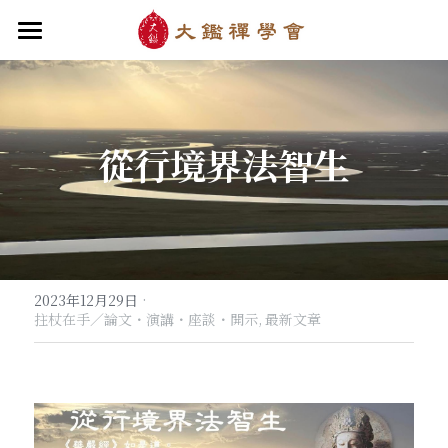
首頁
關於大鑑
從行境界法智生
大鑑導師
成立緣起與宗旨
關於大鑑禪堂
最新消息/課程
禪行者簡介
道場內景
自畫像
．梁寒衣
教法/文章/思潮
芳嚴無涯/消息・活動
入會申請
梁寒衣著作（書目/序/評論）
．兩座山之間
·
行向圓覺/課程・共修
2023年12月29日
線上聆聽
華嚴智海/教觀、禪觀
拄杖在手／論文・演講・座談・開示,
最新文章
他方之眼（報導/評論/學術研究）
．華嚴初始
宗門之眼/經藏之美
行道瓔珞
【道德經】
．雨季，兩個旅人
拄杖在手
【勝鬘經】
感思與洄瀾
．花開最末
寒雪付衣/散文・詩歌・偈贊
拄杖在手/論文・演講・座談・開示
千眼書屋/書籍．作品