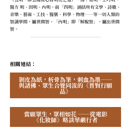
醫方 明、因明、內明。前「四明」涵括所有文學、詩歌、
音樂、藝術、工技、醫藥、科學、物理……等一切人類的
智識學問，屬世間智。「內明」即「解脫智」，屬出世間
智。
相關連結：
剝皮為紙，析骨為筆，刺血為墨——
與諸佛、眾生合覺同流的《普賢行願
品》
當願眾生，眾相如花 ──從電影
《化妝師》略談華嚴行者