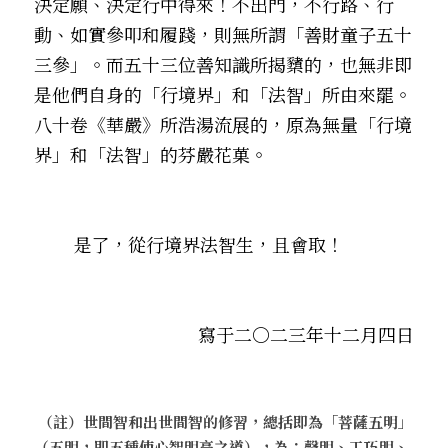
決定願、決定行中得來！不出門，不行路、行
動、如實參叩和履踐，則無所謂「善財童子五十
三參」。而五十三位善知識所揭櫫的，也無非即
是他們自身的「行境界」和「法智」所由來罷。
八十卷《華嚴》所浩湯流展的，原為無量「行境
界」和「法智」的芬嚴花菓。
        是了，從行境界法智生，且會取！
寫于二〇二三年十二月四日
 （註）世間智和出世間智的修習，總括即為「菩薩五明」
（五明，即五種使心智明亮之道），為：聲明、工巧明、