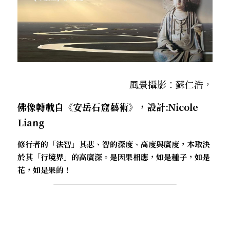
．杏葉詩
薔薇與棘原/現代小說・寓言小說・佛化小說
拄杖在手/隨身法藏
搜索
．閱讀與人生（上）——談閱讀對自我生
影之聲/電影內外觀
命的啟發
聯絡我們
道在一切/影音
．閱讀與人生（下）——談閱讀對自我生
命的啟發
風景攝影：蘇仁浩，
光光交會/導介・轉載
．挑戰自我的魅力
佛像轉載自《安岳石窟藝術》，設計:Nicole 
Liang 
．黃昏之悸
修行者的「法智」
其悲、智的深度、高度與廣度，本取決
．焚不滅的心
於其「行境界」的高廣深。是因果相應，如是種子，如是
花，如是果的！
．死生流注
．刺桐心木
．中古世紀的殉道者