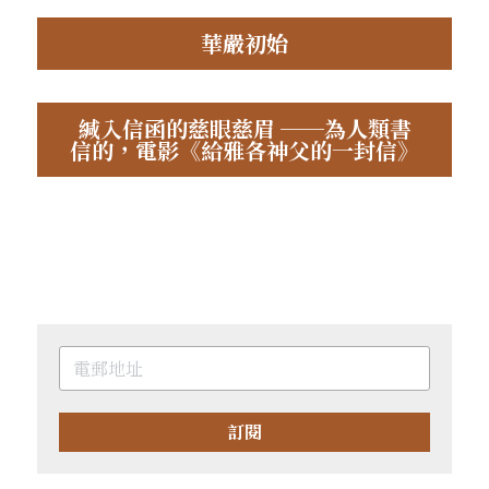
華嚴初始
緘入信函的慈眼慈眉 ──為人類書
信的，電影《給雅各神父的一封信》
訂閱