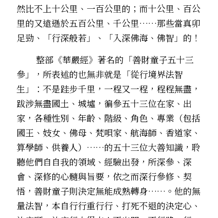
然比不上十公里、一百公里的；而十公里、百公
里的又遠遜於五百公里、千公里……那些當真卯
足勁、「行深般若」、「入深佛海、佛智」的！
        整部《華嚴經》著名的「善財童子五十三
參」，所表述的也無非就是「從行境界法智
生」：不是跬步千里，一程又一程，程程無盡，
跋涉無盡國土、城墟，徧參五十三位在家、出
家，各種性別、年齡、階級、角色、專業（包括
國王、妓女、佛母、梵唄家、航海師、香道家、
算學師、供養人）……的五十三位大善知識，聆
聽他們自自我的領域、經驗出發，所深參、深
會、深修的心髓與旨要，依之而深行參修、契
悟，善財童子則決定無能成熟轉身……。他的無
量法智，本自行行重行行、打死不退的決定心、