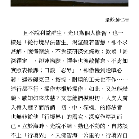
攝影:蘇仁浩
        且不說利益群生，光只為個人修習，也一
樣是「從行境界法智生」――渴望般若智慧，卻不求
甚解、矇懂儱統、不肯深研深究經教；欽羨「甚
深禪定」，卻連拗腿、禪坐也渙散懈怠、不肯如
實照表操課；口談「忍辱」，卻傲慢到逢嗔必
發，連基礎克己、按捺、耐煩的工夫也不作……
連行都不行，操作亦懶於操作，如此，又怎能體
驗、感知如來法慧？又怎能捫摸親切、入皮入膚
入骨入髓？而所謂「初、中、深機」的修法者，
也無非從他「行境界」的層次、深度作準判而
已。立於海畔、光說不練、動也不動的，自然談
不上「行境界」。入佛智海一公里的，行境界自