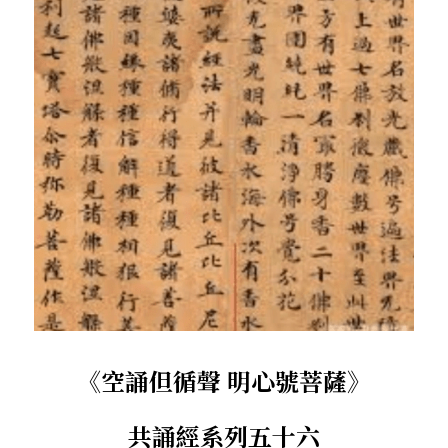
．杏葉詩
薔薇與棘原/現代小說・寓言小說・佛化小說
拄杖在手/隨身法藏
搜索
．閱讀與人生（上）——談閱讀對自我生
影之聲/電影內外觀
命的啟發
聯絡我們
道在一切/影音
．閱讀與人生（下）——談閱讀對自我生
命的啟發
光光交會/導介・轉載
．挑戰自我的魅力
．黃昏之悸
．焚不滅的心
．死生流注
《空誦但循聲 明心號菩薩》
．刺桐心木
共誦經系列五十六
．中古世紀的殉道者