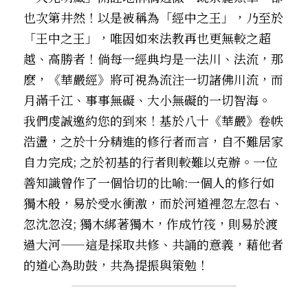
也次第井然！以是被稱為「經中之王」，乃至於
「王中之王」，唯因如來法教再也更無較之超
越、高勝者！倘每一經典均是一法川、法流，那
麽，《華嚴經》將可視為流注一切諸佛川流，而
月滿千江、事事無礙、大小無礙的一切智海。 
我們虔誠邀約您的到來！基於八十《華嚴》卷帙
浩盪，之於十分精進的修行者而言，自不難居家
自力完成; 之於初基的行者則較難以克辦。一位
善知識曾作了一個恰切的比喻:一個人的修行如
獨木般，易於受水衝激，而於河道裡忽左忽右、
忽沈忽沒; 獨木綁著獨木，作成竹筏，則易於渡
過大河——這是採取共修、共誦的意義，藉他者
的道心為助鼓，共為提振與策勉！