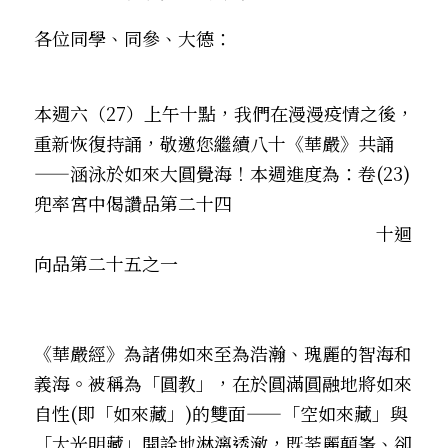
．聽聽，隔山的道人！
各位同學、同參、大德：
本週六（27）上午十點，我們在漫漫疫情之後，
重新恢復持誦，敬邀您繼續八十《華嚴》共誦 
——涵泳於如來大圓覺海！本週進度為：卷(23)
兜率宮中偈讚品第二十四
　　　　　　　　　　　　　　　　　　　十迴
向品第二十五之一
《華嚴經》為諸佛如來至為浩瀚、瑰麗的智海和
義海。被稱為「圓教」，在於圓滿圓融地將如來
自性(即「如來藏」)的雙面——「空如來藏」與
「大光明藏」開詮地淋漓透澈，既荼麗顛峯、卻