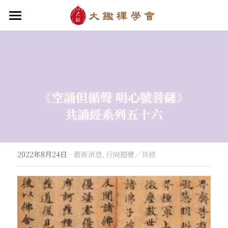
首頁
關於大鑑
大鑑導師
成立緣起與宗旨
《空誦但循聲 明心號菩薩》
關於大鑑禪堂
最新消息/課程
禪行者簡介
共誦經系列五十六
道場內景
自畫像
．梁寒衣
教法/文章/思潮
芳嚴無涯/消息・活動
入會申請
梁寒衣著作（書目/序/評論）
．兩座山之間
行向圓覺/課程・共修
線上聆聽
華嚴智海/教觀、禪觀
·
2022年8月24日
最新消息,
行向圓覺／共修
他方之眼（報導/評論/學術研究）
．華嚴初始
宗門之眼/經藏之美
行道瓔珞
【道德經】
．雨季，兩個旅人
拄杖在手
【勝鬘經】
感思與洄瀾
．花開最末
寒雪付衣/散文・詩歌・偈贊
拄杖在手/論文・演講・座談・開示
千眼書屋/書籍．作品