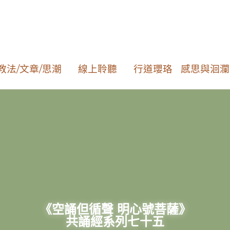
教法/文章/思潮
線上聆聽
行道瓔珞
感思與
《空誦但循聲 明心號菩薩》
共誦經系列七十五