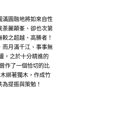
圓滿圓融地將如來自性
既荼麗顛峯、卻也次第
無較之超越、高勝者！
，而月滿千江、事事無
盪，之於十分精進的
識曾作了一個恰切的比
獨木綁著獨木，作成竹
共為提振與策勉！