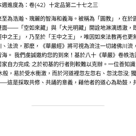
週進度為：卷(42）十定品第二十七之三
來至為浩瀚、瑰麗的智海和義海。被稱為「圓教」，在於
雙面——「空如來藏」與「大光明藏」開詮地淋漓透澈，
經中之王」，乃至於「王中之王」，唯因如來法教再也更
川、法流，那麽，《華嚴經》將可視為流注一切諸佛川流
智海。 我們虔誠邀約您的到來！基於八十《華嚴》卷帙浩
居家自力完成; 之於初基的行者則較難以克辦。一位善知
木般，易於受水衝激，而於河道裡忽左忽右、忽沈忽沒; 
——這是採取共修、共誦的意義，藉他者的道心為助鼓，