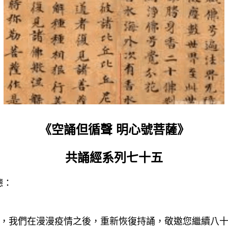
《空誦但循聲 明心號菩薩》
共誦經系列七十五
德：
點，我們在漫漫疫情之後，重新恢復持誦，敬邀您繼續八十