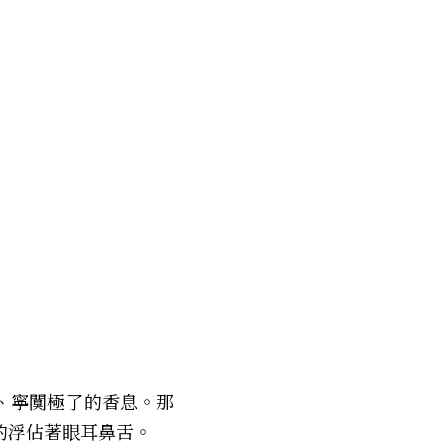
、寧闃極了的香息。那
的浮佔著眼耳鼻舌。