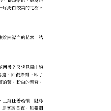
衫，驀然抬眼，總為眼
一垛紛白皎美的花樹。
腹綻開潔白的花絮。皓
花湧盪？又望見黑山錦
搖搖，回復綠紺。即了
薄的葉，粉白的葉背，
，且縱任著疏懶，隨緣
，是凜凜長夜，無盡洄