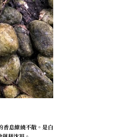
的香息繚繞不散。是白
地蘊藉沈凝。