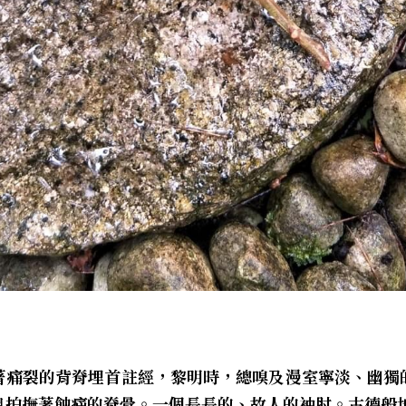
著痛裂的背脊埋首註經，黎明時，總嗅及漫室寧淡、幽獨
息拍撫著蝕痛的脊骨。一個長長的、故人的袖肘。古德般