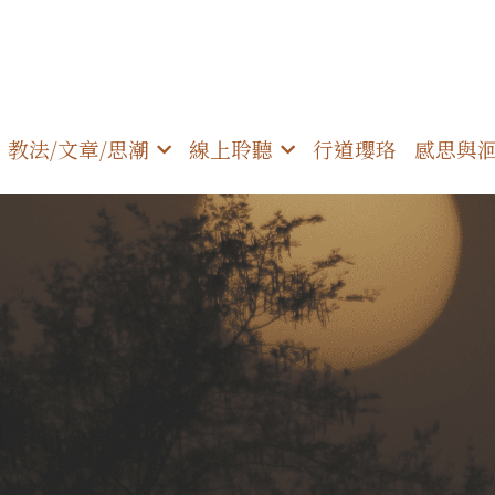
教法/文章/思潮
線上聆聽
行道瓔珞
感思與