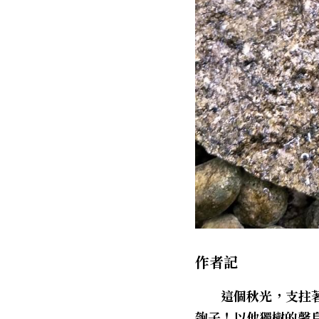
作者記
　　這個秋光，支拄
匏子！以他獨樹的馨