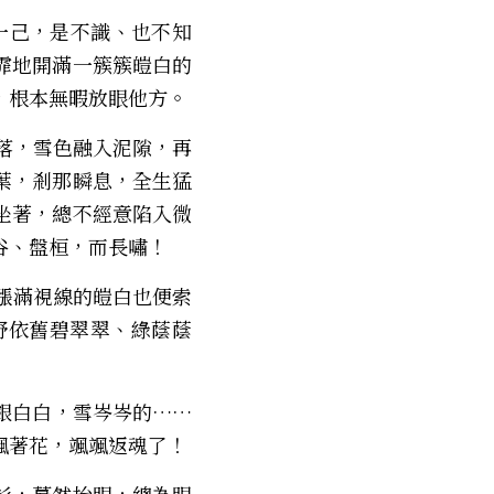
霏地開滿一簇簇皚白的
，根本無暇放眼他方。
葉，剎那瞬息，全生猛
坐著，總不經意陷入微
谷、盤桓，而長嘯！
野依舊碧翠翠、綠蔭蔭
銀白白，雪岑岑的……
耀眼翻騰！人，就又輪迴似地墜入依稀彷彿的微神，與疑神中：以為山子又颯颯著花，颯颯返魂了！ 