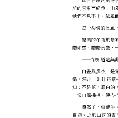
　　即若在凜冽的冬
前的景象而絕倒：山
她們不息不止，依風
　　每一裂骨的長風
　　凜凜的冬夜於是
皓如雪，皓皓貞嚴，
　　──卻知道這無
　　白晝與黑夜，是
繡，釋出一畦畦花絮
知：不是花，霏白的
一俟山風拂掃，便岑岑
　　瞭然了，就罷手
自適。之於山背的雪