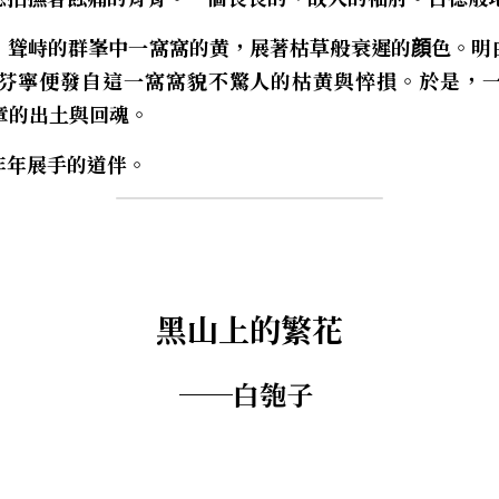
，聳峙的群峯中一窩窩的黄，展著枯草般衰遲的顔色。明
芬寧便發自這一窩窩貌不驚人的枯黄與悴損。於是，
章的出土與回魂。
年年展手的道伴。
黑山上的繁花
──白匏子 