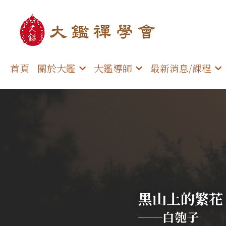
首頁
關於大鑑
大鑑導師
最新消息/課程
黑山上的繁花
──白匏子