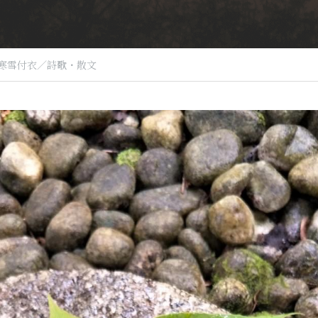
寒雪付衣／詩歌・散文