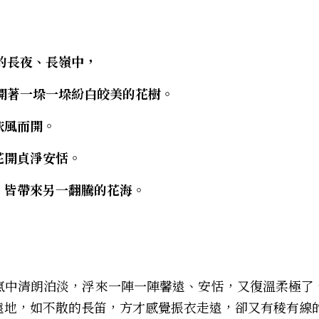
面，漆黑的長夜、長嶺中，
獵振振，蒂開著一垛一垛紛白皎美的花樹。 
依風而開。
花開貞淨安恬。
，皆帶來另一翻騰的花海。
氣中清朗泊淡，浮來一陣一陣馨遠、安恬，又復溫柔極了
遠地，如不散的長笛，方才感覺振衣走遠，卻又有稜有線