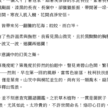
夜，一個人彳亍著返家，踏著灰慘慘的水泥長徑，緊著長
風颳面，漆黑的長夜、長嶺中，卻獵獵振振，帶開著一垛
而開。寒夜入肌入髓，花開貞淨安恬。
，皆帶來另一翻騰的花海；皎皎，而白岑。 
有了些許溫柔與撫慰，我看見黑山微笑，且於黑黝黝的胸
一波又一波，迴瀾再迴瀾！
非意識中的幻美之舞。
第幾度呢？第幾度於猝然的抬眼中，瞥見青碧山色間，繁
──然則，早在第一回的風靜，當雪色崩落，枝柯扶扶
，僅是葉背。山茨中與桐花並生的，尚有另一類喬木，扁
釋出雪浪。 
。並不刻意查究圖譜圖鑑。之於草木植物，一貫是箇獃子
浪，尤其如此。太珍貴的，不許世間命名！烙印心目的