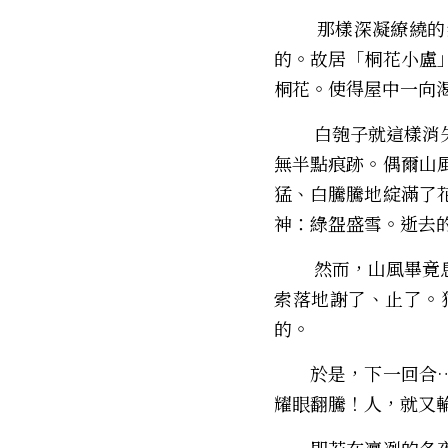
        那樣深凝繚繞的氣息，跟隨著自己，怕有十八、九個年頭了罷。但是，一己，是不識、也不知
的。故居「桐花小盧
桐花。使得屋中一向
        白匏子就這樣消失了，埋沒於桐花耀眼的霏白中。直到夏風吹涼，桐花褫落，雪色融入泥隙，再
無半點痕跡。偶爾山
猛、白騰騰地綻滿了
神：綠盌盛雪。逝去
        然而，山風畢竟息止，雪色畢竟寂滅……一旦風索索落落地靜了、息了，漲滿視線的皚白也便索
索落地謝了、止了。
的。
　　於是，下一回合