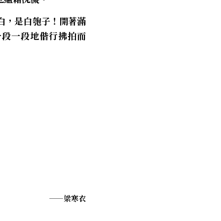
白，是白匏子！開著滿
一段一段地偕行拂拍而
——梁寒衣