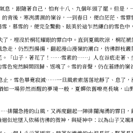
」的背後，寒冽濡濕的嶺谷，一到春日，便白茫茫、雪霏
渴雪，慕雪的，便完全驚動、眩美於這乍然縑白的雪色中
風急走，仍烈烈揚揚，翻起漫山漫嶺的潮白，彷彿群枝叢
花。「山子，著花了！……雪素的……」人在谷底走著、
的雪色宛然瞬間回歸、返魂了。雪的音聲，仍在蓊綠的嶺
猶如一場猝然而醒的夢境一般，夏蟬依舊嘹亮長噙，山
……排闥急捲的山風，又再度翻起一陣排闥洶湧的霏日，