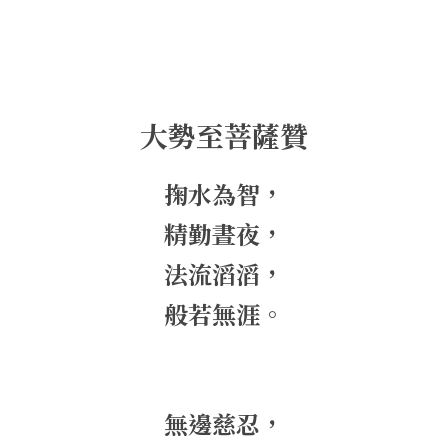
大勢至菩薩贊
掬水為智，
精勤晝夜，
法流滔滔，
般若無涯。
無邊慈忍，