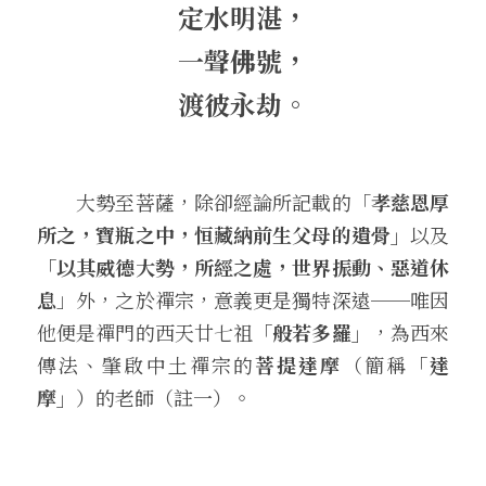
定水明湛，
一聲佛號，
渡彼永劫。
　　大勢至菩薩，除卻經論所記載的「
孝慈恩厚
所之，寶瓶之中，恒藏納前生父母的遺骨」
以及
「以其威德大勢，所經之處，世界振動、惡道休
息
」外，之於禪宗，意義更是獨特深遠──唯因
他便是禪門的西天廿七祖
「般若多羅」
，為西來
傳法、肇啟中土禪宗的
菩提達摩
（簡稱
「達
摩」
）的老師（註一）。