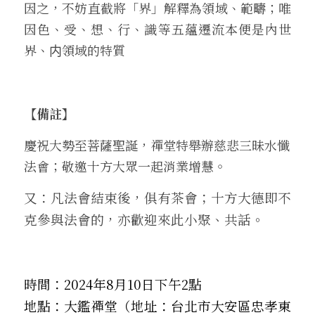
因之，不妨直截將「界」解釋為領域、範疇；唯
因色、受、想、行、識等五蘊遷流本便是內世
界、内領域的特質
【備註】
慶祝大勢至菩薩聖誕，禪堂特舉辦慈悲三昧水懺
法會；敬邀十方大眾一起消業增慧。  
又：凡法會結束後，俱有茶會；十方大德即不
克參與法會的，亦歡迎來此小聚、共話。
時間：2024年8月10日下午2點
地點：大鑑禪堂（地址：台北市大安區忠孝東