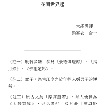
花開世界起
大鑑導師　
梁寒衣　合十
（註一）
般若多羅，參見《景德傳燈錄》、《指
月錄》、《佛祖道影》。
（註二）
童子，為古印度之於年輕未婚男子的通
稱。
（註三）
原古文為「摩訶般若」，有人便釋為
《大般若經》，未必盡然！緣於此「摩訶般