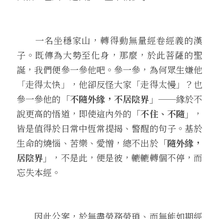
　　一名坐穩家山，轉得動無量經卷經義的漢
子。既傳為大勢至化身，那麼，於此菩薩的聖
誕，我們便參一參他吧。參一參，為何眾生嫌他
「走得太快」，他卻反怪大家「走得太慢」？也
參一參他的
「不隨外緣，不居陰界」
──緣於不
說更高的悟道，即使這內外的
「不住、不隨」
，
皆是值得於日常中恆常提揭、警醒的句子。基於
生命的燒惱、苦樂、愛憎，總不出於
「隨外緣，
居陰界」
，不是此，便是彼，轆轆轉個不停，而
忘失本經。 
　　因此公案，於無盡勞務勞瑣、而無能如期經