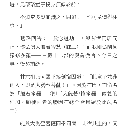
遊，見瓔珞童子投身頂戴於前。
　　不如密多默而識之，問道：「你可還憶得往
事？」
　　璎珞回答：「我念遠劫中，與尊者同居同
止，你弘演大般若智慧（註三）；而我則弘闡甚
深修多羅──三藏十二部的奥義微言。今日之
事，恰契前緣。」
　　廿六祖乃向國王揭剖宿因道：「此童子並非
他人，即是
大勢至菩薩
！」。因於宿因，而命名
為
「般若多羅」
（即
「大般若/修多羅」
兩義的
相加，師徒兩者的勝因宿緣全皆集結於此法名
中）。
　　能與大勢至菩薩同學同窗、共宿共止的，又