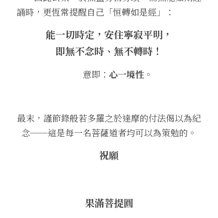
誦時，更恆常提醒自己「恒轉如是經」：
能一切時定，安住寧寂平明，
即無不念時、無不轉時！
　　意即：
心一境性
。
最末，謹節錄般若多羅之於達摩的付法偈以為紀
念──這是每一名菩薩道者均可以為策勉的。
祝願
果滿菩提圓