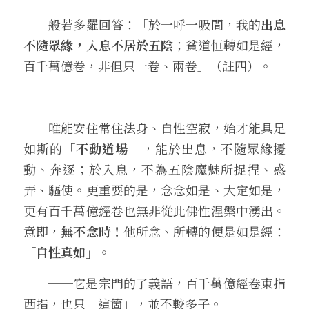
　　般若多羅回答：「於一呼一吸間，我的
出息
不隨眾緣，入息不居於五陰
；貧道恒轉如是經，
百千萬億卷，非但只一卷、兩卷」（註四）。
　　唯能安住常住法身、自性空寂，始才能具足
如斯的
「不動道場」
，能於出息，不隨眾緣擾
動、奔逐；於入息，不為五陰魔魅所捉捏、惑
弄、驅使。更重要的是，念念如是、大定如是，
更有百千萬億經卷也無非從此佛性涅槃中湧出。
意即，
無不念時！
他所念、所轉的便是如是經：
「自性真如」
。
　　──它是宗門的了義語，百千萬億經卷東指
西指，也只「這箇」，並不較多子。