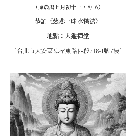
（原
農曆七月初十三
，8/16）
．聽聽，隔山的道人！
恭誦《慈悲三昧水懺法》
地點：大鑑禪堂
（台北市大安區忠孝東路四段218-1號7樓）