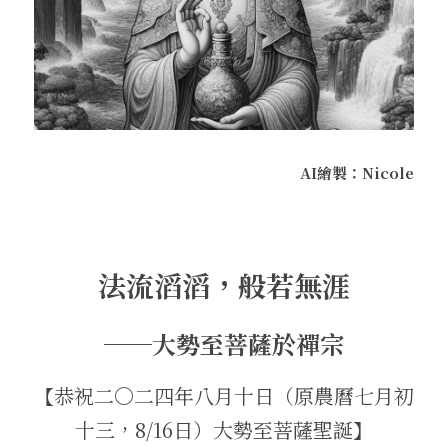
AI繪製：Nicole
法流滔滔，般若無涯
──大勢至菩薩於禪宗
【恭祝二〇二四年八月十日（原農曆七月初
十三，8/16日）大勢至菩薩聖誕】