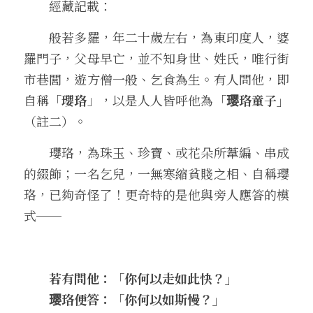
　　經藏記載：
　　般若多羅，年二十歲左右，為東印度人，婆
羅門子，父母早亡，並不知身世、姓氏，唯行街
市巷閭，遊方僧一般、乞食為生。有人問他，即
自稱「
瓔珞
」，以是人人皆呼他為
「璎珞童子」
（註二）。
　　瓔珞，為珠玉、珍寶、或花朵所葦編、串成
的綴飾；一名乞兒，一無寒縮貧賤之相、自稱瓔
珞，已夠奇怪了！更奇特的是他與旁人應答的模
式──
　　若有問他：「你何以走如此快？」
　　璎珞便答：「你何以如斯慢？」