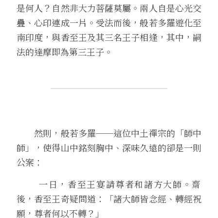
是何人？自然非大力菩薩莫屬。兩人自是心光交
疊、心印連成一片。受法而後，般若多羅遊化至
南印度，與香至王及其三名王子相逢，其中，嗣
法的達摩即為第三王子。
　　然則，般若多羅──這位中土禪宗的「師中
師」，使得山中銘刻胸中、深味久遠的卻是一則
公案：
 　　一日，香至王宴請尊者和諸方大師。齋
後，香至王奇疑問道：「諸大師皆念經、轉經祝
願，尊者何以不轉？」