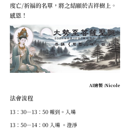
度亡/祈福的名單，將之結願於吉祥樹上。
感恩！
AI繪製 :Nicole
法會流程
13：30—13：50 報到。入場
13：50—14：00 入場 。澄淨