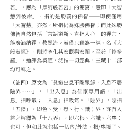
若」，應為「摩訶般若密」的簡寫，意即「大智
慧到彼岸」，指的是勝義的佛智──即使僅用
「大智慧」亦然，所指仍為殊勝佛智；而此殊勝
佛智自然包括「言語道斷、直指人心」的禪宗，
能廣涵納禪、教眾流。若僅只釋為一經、名《大
般若經》，則將窄化其宏觀與宏闊。至於「修多
羅」，通譯為契經，泛指一切經典，三藏十二部
均可稱之。
（註四）
原文為「貧道出息不隨眾緣，入息不居
陰界……」，「出入息」為佛家專用語，「出
息」指呼氣；「入息」指吸氣。「陰界」，陰指
「五陰」，即色、受、想、行、識；界，亦有人
將之解釋為「十八界」，即六根、六識、六塵；
也可，但如此就包括一切內/外法、根/塵境了。