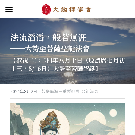
首頁
關於大鑑
法流滔滔，般若無涯
──大勢至菩薩聖誕法會
大鑑導師
成立緣起與宗旨
【恭祝二〇二四年八月十日（原農曆七月初
關於大鑑禪堂
最新消息/課程
禪行者簡介
十三，8/16日）大勢至菩薩聖誕】
道場內景
自畫像
．梁寒衣
教法/文章/思潮
芳嚴無涯/消息・活動
入會申請
梁寒衣著作（書目/序/評論）
．兩座山之間
行向圓覺/課程・共修
線上聆聽
華嚴智海/教觀、禪觀
·
2024年8月2日
芳嚴無涯－重要紀事,
最新消息
他方之眼（報導/評論/學術研究）
．華嚴初始
宗門之眼/經藏之美
行道瓔珞
【道德經】
．雨季，兩個旅人
拄杖在手
【勝鬘經】
感思與洄瀾
．花開最末
寒雪付衣/散文・詩歌・偈贊
拄杖在手/論文・演講・座談・開示
千眼書屋/書籍．作品