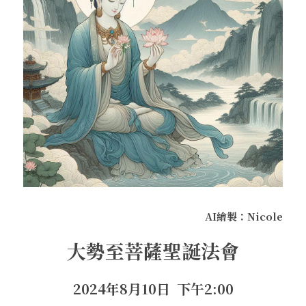
．杏葉詩
薔薇與棘原/現代小說・寓言小說・佛化小說
拄杖在手/隨身法藏
搜索
．閱讀與人生（上）——談閱讀對自我生
影之聲/電影內外觀
命的啟發
聯絡我們
道在一切/影音
．閱讀與人生（下）——談閱讀對自我生
命的啟發
光光交會/導介・轉載
．挑戰自我的魅力
．黃昏之悸
．焚不滅的心
AI繪製：Nicole
．死生流注
大勢至菩薩聖誕法會
．刺桐心木
2024年8月10日  下午2:00
．中古世紀的殉道者