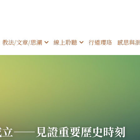
教法/文章/思潮
線上聆聽
行道瓔珞
感思與
成立——見證重要歷史時刻