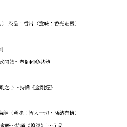
〉 茶品：香片（意味：香光莊嚴） 
到 
    儀式開始～老師同參共勉 
    金剛之心～持誦《金剛經》 
烏龍（意味：智入一切，涵納有情） 
與祖師會晤～持誦《壇經》1～5 品 