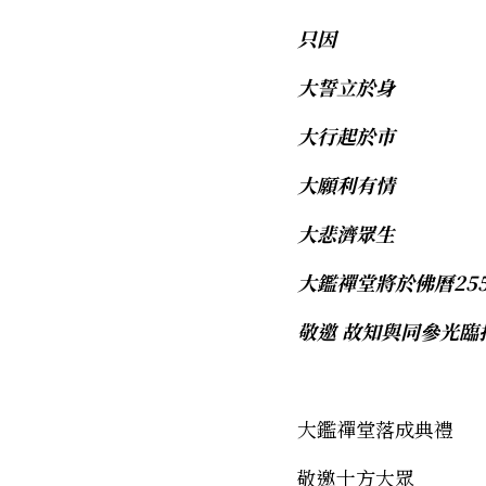
只因
大誓立於身
大行起於市
大願利有情
大悲濟眾生
大鑑禪堂將於佛曆255
敬邀
故知與同參光臨
大鑑禪堂落成典禮 
敬邀十方大眾 