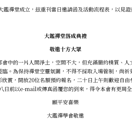
15日大鑑禪堂成立，玆重刊當日邀請函及活動流程表，以見證
大鑑禪堂落成典禮
敬邀十方大眾
都會中的一片人間淨土，空間不大，但充滿簡約樸質、人
蒞臨。為保持禪堂空靈氛圍，不得不採取入場管制，尚祈
影欣賞，開放20位名額預約報名，二十日上午則歡迎自由
八日前以e-mail或傳真函覆您的到來，得令本會有更周全
願平安喜樂 
大鑑禪學會敬邀 