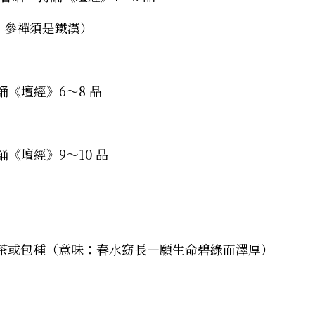
參禪須是鐵漢） 
   持誦《壇經》6～8 品 
   持誦《壇經》9～10 品 
茶或包種（意味：春水窈長—願生命碧綠而澤厚） 