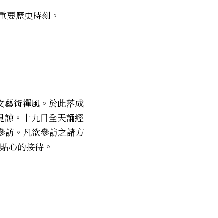
重要歷史時刻。 
文藝術禪風。於此落成
見諒。十九日全天誦經
參訪。凡欲參訪之諸方
貼心的接待。 