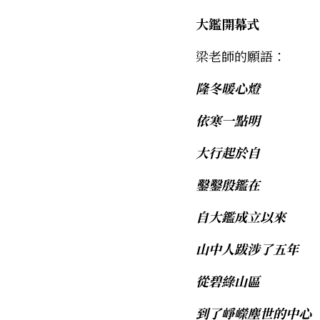
大鑑開幕式
梁老師的願語： 
隆冬暖心燈
依寒一點明
大行起於自
鑿鑿殷鑑在
自大鑑成立以來
山中人跋涉了五年
從碧綠山區
到了崢嶸塵世的中心