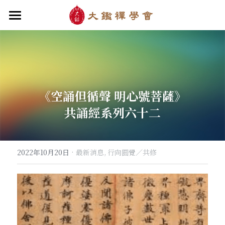
首頁
關於大鑑
大鑑導師
成立緣起與宗旨
《空誦但循聲 明心號菩薩》
關於大鑑禪堂
最新消息/課程
禪行者簡介
共誦經系列六十二
道場內景
自畫像
．梁寒衣
教法/文章/思潮
芳嚴無涯/消息・活動
入會申請
梁寒衣著作（書目/序/評論）
．兩座山之間
行向圓覺/課程・共修
線上聆聽
華嚴智海/教觀、禪觀
·
2022年10月20日
最新消息,
行向圓覺／共修
他方之眼（報導/評論/學術研究）
．華嚴初始
宗門之眼/經藏之美
行道瓔珞
【道德經】
．雨季，兩個旅人
拄杖在手
【勝鬘經】
感思與洄瀾
．花開最末
寒雪付衣/散文・詩歌・偈贊
拄杖在手/論文・演講・座談・開示
千眼書屋/書籍．作品