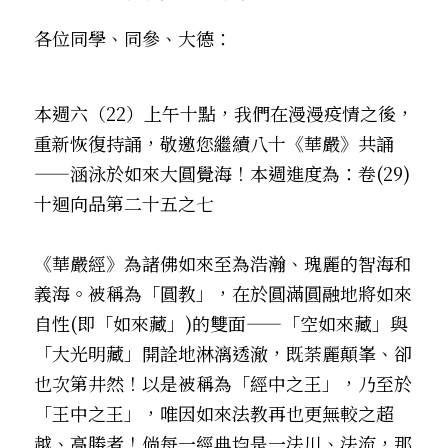
．聽聽，隔山的道人！
各位同學、同參、大德：
本週六（22）上午十點，我們在漫漫疫情之後，
重新恢復持誦，敬邀您繼續八十《華嚴》共誦 
——涵泳於如來大圓覺海！本週進度為：卷(29)
十迴向品第二十五之七
《華嚴經》為諸佛如來至為浩瀚、瑰麗的智海和
義海。被稱為「圓教」，在於圓滿圓融地將如來
自性(即「如來藏」)的雙面——「空如來藏」與
「大光明藏」開詮地淋漓透澈，既荼麗顛峯、卻
也次第井然！以是被稱為「經中之王」，乃至於
「王中之王」，唯因如來法教再也更無較之超
越、高勝者！倘每一經典均是一法川、法流，那