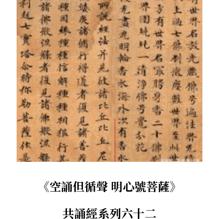
．杏葉詩
薔薇與棘原/現代小說・寓言小說・佛化小說
拄杖在手/隨身法藏
搜索
．閱讀與人生（上）——談閱讀對自我生
影之聲/電影內外觀
命的啟發
聯絡我們
道在一切/影音
．閱讀與人生（下）——談閱讀對自我生
命的啟發
光光交會/導介・轉載
．挑戰自我的魅力
．黃昏之悸
．焚不滅的心
．死生流注
《空誦但循聲 明心號菩薩》
．刺桐心木
共誦經系列六十二
．中古世紀的殉道者