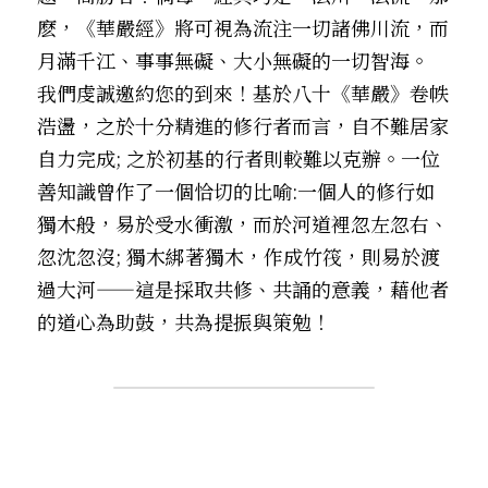
麽，《華嚴經》將可視為流注一切諸佛川流，而
月滿千江、事事無礙、大小無礙的一切智海。 
我們虔誠邀約您的到來！基於八十《華嚴》卷帙
浩盪，之於十分精進的修行者而言，自不難居家
自力完成; 之於初基的行者則較難以克辦。一位
善知識曾作了一個恰切的比喻:一個人的修行如
獨木般，易於受水衝激，而於河道裡忽左忽右、
忽沈忽沒; 獨木綁著獨木，作成竹筏，則易於渡
過大河——這是採取共修、共誦的意義，藉他者
的道心為助鼓，共為提振與策勉！