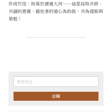
作成竹筏，則易於渡過大河——這是採取共修、
共誦的意義，藉他者的道心為助鼓，共為提振與
策勉！
訂閱