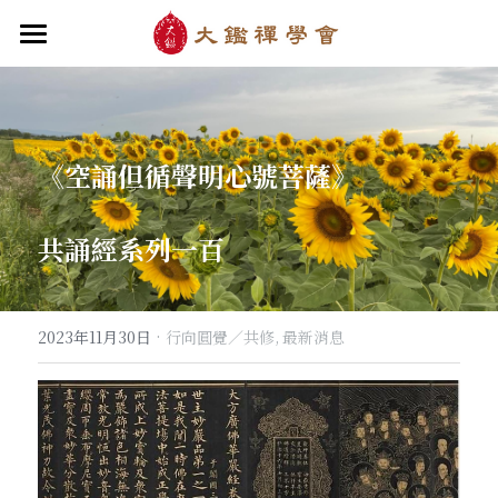
首頁
關於大鑑
《空誦但循聲明心號菩薩》
大鑑導師
成立緣起與宗旨
關於大鑑禪堂
最新消息/課程
禪行者簡介
共誦經系列一百
道場內景
自畫像
．梁寒衣
教法/文章/思潮
芳嚴無涯/消息・活動
入會申請
梁寒衣著作（書目/序/評論）
．兩座山之間
行向圓覺/課程・共修
線上聆聽
華嚴智海/教觀、禪觀
·
2023年11月30日
行向圓覺／共修,
最新消息
他方之眼（報導/評論/學術研究）
．華嚴初始
宗門之眼/經藏之美
行道瓔珞
【道德經】
．雨季，兩個旅人
拄杖在手
【勝鬘經】
感思與洄瀾
．花開最末
寒雪付衣/散文・詩歌・偈贊
拄杖在手/論文・演講・座談・開示
千眼書屋/書籍．作品