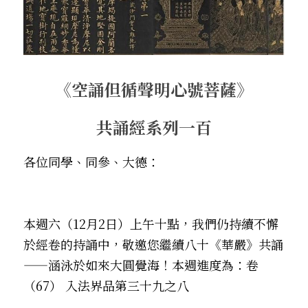
．杏葉詩
薔薇與棘原/現代小說・寓言小說・佛化小說
拄杖在手/隨身法藏
搜索
．閱讀與人生（上）——談閱讀對自我生
影之聲/電影內外觀
命的啟發
聯絡我們
《空誦但循聲明心號菩薩》
道在一切/影音
．閱讀與人生（下）——談閱讀對自我生
命的啟發
光光交會/導介・轉載
共誦經系列一百
．挑戰自我的魅力
各位同學、同參、大德：
．黃昏之悸
．焚不滅的心
本週六（12月2日）上午十點，我們仍持續不懈
．死生流注
於經卷的持誦中，敬邀您繼續八十《華嚴》共誦 
——涵泳於如來大圓覺海！本週進度為：卷
．刺桐心木
（67） 
入法界品第三十九之八
．中古世紀的殉道者