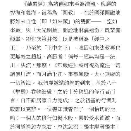
        《華嚴經》為諸佛如來至為浩瀚、瑰麗的
．聽聽，隔山的道人！
智海和義海。被稱為「圓教」，在於圓滿圓融地
將如來自性（即「如來藏」)的雙面——「空如
來藏」與「大光明藏」開詮地淋漓透澈，既荼麗
顛峯、卻也次第井然！以是被稱為「經中之
王」，乃至於「王中之王」，唯因如來法教再也
更無較之超越、高勝者！倘每一經典均是一法
川、法流，那麽，《華嚴經》將可視為流注一切
諸佛川流，而月滿千江、事事無礙、大小無礙的
一切智海。 我們虔誠邀約您的到來！基於八十
《華嚴》卷帙浩盪，之於十分精進的修行者而
言，自不難居家自力完成;；之於初基的行者則
較難以克辦。一位善知識曾作了一個恰切的比
喻：一個人的修行如獨木般，易於受水衝激，而
於河道裡忽左忽右、忽沈忽沒；獨木綁著獨木，