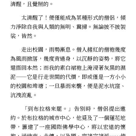
清醒，且覺照的。
　　太清醒了！便僅能成為某種形式的僧侶，傾
力淨除自我與人類的無明、糞掃。無論披不披袈
裟，皆然。
　　走出校園，雨勢漸息。僧人赭紅的僧袍幾度
為風雨掀落，幾度背過身，以沉靜的姿勢，將它
還搭回本然；而我的素白裙袍上淹浸著灰黑的濕
泥——它是行走世間的代價，即或僅是一方小小
的校園和埤塘；一旦暴雨來襲，便是泥水坑窪、
沆洩流亂。
　　「到布拉格來罷。」告別時，僧侶提出邀
約。於布拉格的城市中心，他覓及了一個蓮花地
帶，籌建了一座國際佛學中心，將以宏遠的懷
抱，涵納南、北傳，以及顯、密諸宗諸派……使