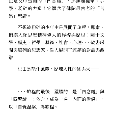
正是文中透顯的「四念處」，那無邊撞擊、坼
毀、粉碎的力道！它潛含了佛陀最古老的「苦
集」聖諦。 
　　不想被粉碎的少年由是展開了旅程，叩索、
捫摸人類思想精神偉大的界碑與歷程：關于文
學、歷史、哲學、藝術、社會、心理……於書房
間與羅列的思想家、哲人展開了鏗鏘的對話與激
辯。 
　　也由是顛仆風塵，歷煉人性的冰與火——
　　……旅程的最後，獲勝的，是「四念處」與
「四聖諦」；依之，成為一名「內面的僧侶」，
以「自覺涅槃」為旅程。