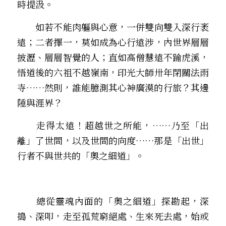
時提汲。
　　如若不能肉軀與心意，一併雙向雙入深行袤
遠；二者擇一，莫如成為心行遠涉，內世界層層
披瀝、層層智覺的人；直如高僧慧遠不踰虎溪，
悟道後的六祖不越嶺南，印光大師卅年閉關法雨
寺……然則，誰能臆測其心神廣漠的行旅？其邊
陲與涯界？
　　走得太遠！超越世之所能，……乃至「出
離」了世間，以及世間的向度……那是「出世」
行者不與世共的「奧之細道」。
　　總從靈魂內面的「奧之細道」探勘起，深
搗、深叩，走至孤荒窮絕處、生來死去處，始或