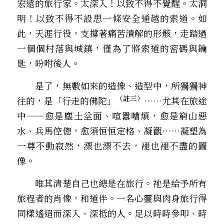
宏遠的旅行家。太深入！以致不得不覺醒。太洞
明！以致不得不設思一條安全通越的索道。如
此，天涯行役，支撐著痛苦潰解的形骸，走踏過
一個個村落與城鎮，僅為了將索道的密碼與鑰
匙，吩咐後人。
　　是了，無數如來的造像、造型中，所獨獨神
（註三）
往的，是「行走的佛陀」
……尤其在旅途
中——愈是塵土坌面、喧囂嘈煩，愈是窮山惡
水、兵馬倥傯，愈須恒恒定格、凝觀……凝塑為
一尊不動寂然，漂也漂不去，褪也褪不盡的圖
像。
　　唯其清楚自己也總是在旅行。祂是給予所有
旅程者的肖像，和道伴。一名心靈與肉身旅行得
同樣遙迢而深入、深抵的人。足以時時參叩、時