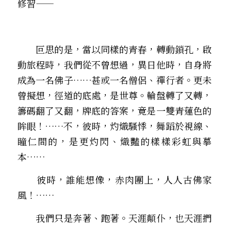
修習——
　　叵思的是，當以同樣的青春，轉動鎖孔，啟
動旅程時，我們從不曾想過，異日他時，自身將
成為一名佛子……甚或一名僧侶、禪行者。更未
曾擬想，徑道的底處，是世尊。輪盤轉了又轉，
籌碼翻了又翻，牌底的答案，竟是一雙青蓮色的
眸眼！……不，彼時，灼熾騷悸，舞蹈於視線、
瞳仁間的，是更灼閃、熾豔的樣樣彩虹與摹
本…… 
　　彼時，誰能想像，赤肉團上，人人古佛家
風！……
　　我們只是奔著、跑著。天涯顛仆，也天涯捫