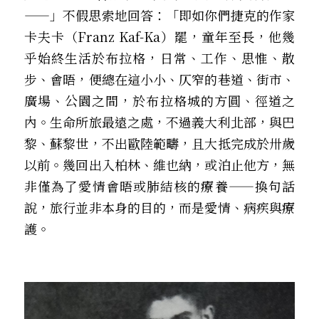
——」不假思索地回答：「即如你們捷克的作家
卡夫卡（Franz Kaf-Ka）罷，童年至長，他幾
乎始終生活於布拉格，日常、工作、思惟、散
步、會晤，便總在這小小、仄窄的巷道、街市、
廣場、公園之間，於布拉格城的方圓、徑道之
內。生命所旅最遠之處，不過義大利北部，與巴
黎、蘇黎世，不出歐陸範疇，且大抵完成於卅歲
以前。幾回出入柏林、維也納，或泊止他方，無
非僅為了愛情會晤或肺結核的療養——換句話
說，旅行並非本身的目的，而是愛情、病疾與療
護。