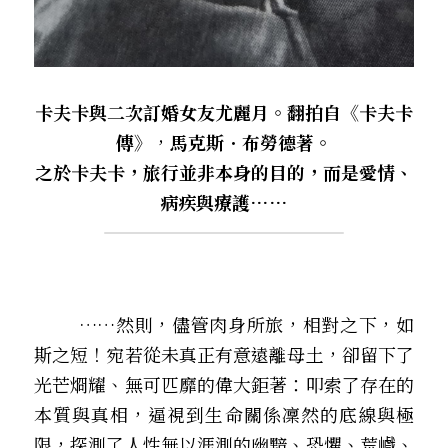
卡夫卡與二次訂婚女友尤麗月。翻拍自《卡夫卡
傳》
，
馬克斯．布勞德著。
之於卡夫卡，旅行並非本身的目的，而是愛情、
病疾與療護……
        ……然則，儘管肉身所旅，相對之下，如
斯之短！宛若從未真正有意遠離母土，卻留下了
光芒烱耀、無可匹靡的偉大鉅著：叩索了存在的
本質與真相，逼視到生命關係凜然的底線與極
限，探測了人性無以涯測的幽黯、恐懼、荒巇、