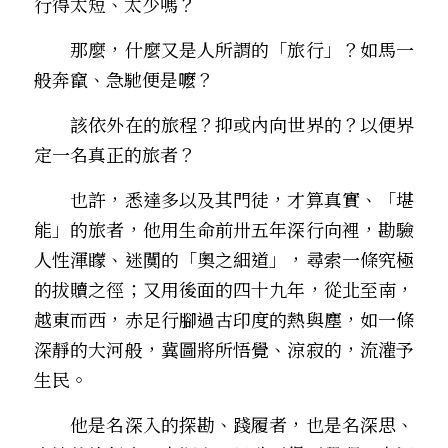
行得太短、太少嗎？
　　那麼，什麼又是人所謂的「旅行」？如馬一
般奔竄、急馳便是嚒？
　　該依外在的旅程？抑或內向世界的？以便界
定一名真正的旅者？ 
　　也許，悉達多以及其門徒，才算真實、「堪
能」的旅者，他用生命前卅五年深行向裡，勘驗
人性渾矇、迷闃的「奧之細道」，尋索一條究極
的拔贖之徑；又用後面的四十九年，從北至南，
越東而西，赤足行腳過古印度的熱與塵，如一條
深靜的大河般，冀圖將所悟覺、涼寂的，流灌予
生民。
　　他是名深入的探勘、踐履者，也是名深思、