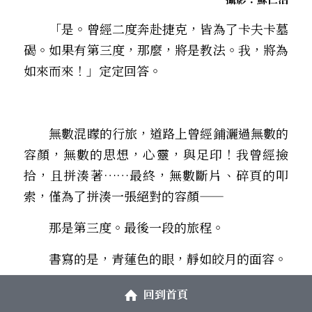
　　「是。曾經二度奔赴捷克，皆為了卡夫卡墓
碣。如果有第三度，那麼，將是教法。我，將為
如來而來！」定定回答。 
　　無數混矇的行旅，道路上曾經鋪灑過無數的
容顏，無數的思想，心靈，與足印！我曾經撿
拾，且拼湊著……最終，無數斷片、碎頁的叩
索，僅為了拼湊一張絕對的容顏—— 
　　那是第三度。最後一段的旅程。
　　書寫的是，青蓮色的眼，靜如皎月的面容。
　　有一張肖像將偕行於旅程中。而祂本身，便
回到首頁
是旅程。