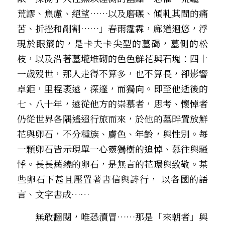
荒謬、焦慮、絕望……以及磨碾、傾軋其間的痛
苦、折挫和剮割……」春雨霪霖，廊道迴悠，浮
現於眼簾的，是卡夫卡尖型的墓碣，墓側的松
枝，以及沿著墓壠堆砌的色色鮮花與石塊：四十
一歲歿世，那人走得不算多，也不算長，卻影響
卓鉅，里程袤遠，深邃，而獨向。即至他逝後的
七、八十年，遠從他方的崇慕者，思考、懷悼者
仍從世界各隅遙迢行旅而來，於他的墓畔置放鮮
花與卵石，不分種族、膚色、年齡，與性別。每
一顆卵石皆示現單一心靈獨樹的追悼、慕往與騷
悸。長長蕪繞的卵石，是無言的花環與致敬。某
些卵石下甚且壓置著書信與詩行， 以各國的語
言、文字書成……
　　無敢翻閱，唯恐瀆冒……那是「來朝者」與