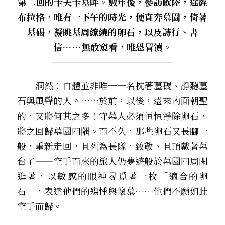
第二回的卡夫卡墓畔。數年後，參訪歐陸，途經
布拉格，唯有一下午的時光，便直奔墓園，倚著
墓碣，凝眺墓周繚繞的卵石，以及詩行、書
信……無敢窺看，唯恐冒瀆。
　　洞然：自體並非唯一一名枕著墓碣、靜聽墓
石與風聲的人。……於前，以後，遠來內面朝聖
的，又將何其之多！守墓人必須恒恒淨除卵石，
將之回歸墓園四隅。而不久，那些卵石又長腳一
般，重新走回，且列為長隊，致敬、且頂戴著墓
台了——空手而來的旅人仍夢遊般於墓園四周閑
逛著，以敏感的眼神尋覓著一枚「適合的卵
石」，表達他們的殤悸與懷慕……他們不願如此
空手而歸。 