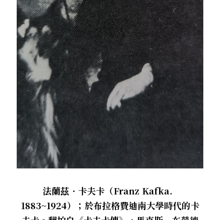
法蘭茲．卡夫卡（Franz Kafka.  
1883~1924）；於布拉格費迪南大學時代的卡
夫卡。翻拍自《卡夫卡傳》
，
馬克斯．布勞德