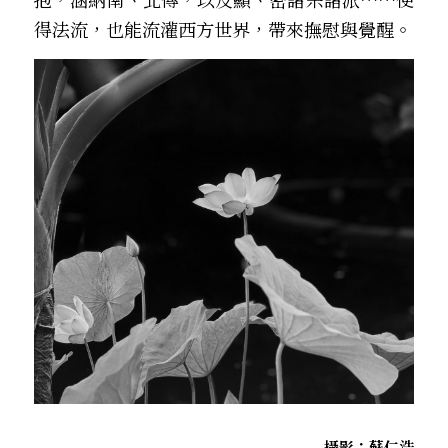
得法流，也能流灌西方世界，帶來撫慰與覺醒。
攝影：蘇仁浩