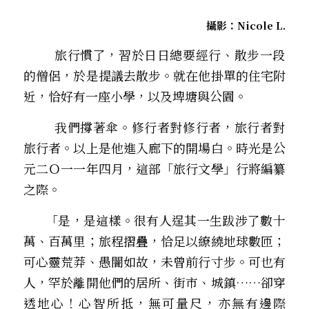
攝影：Nicole L.
        旅行慣了，習於日日總要經行、散步一段
的僧侶，於是提議去散步。就在他掛單的住宅附
近，恰好有一座小學，以及埤塘與公園。 
        我們撐著傘。修行者對修行者，旅行者對
旅行者。以上是他進入廊下的開場白。時光是公
元二Ｏ一一年四月，這部「旅行文學」行將編纂
之際。  
      「是，是這樣。很有人逞其一生跋涉了數十
萬、百萬里；旅程摺疊，恰足以繚繞地球數匝；
可心靈荒莽、愚闇如故，未曾前行寸步。可也有
人，罕於離開他們的居所、街市、城鎮……卻穿
透地心！心智所抵，無可量尺，亦無有邊際