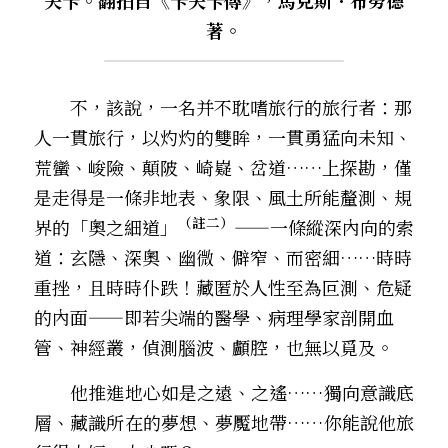
著。
　　不，該說，一名并不耽嗜旅行的旅行者：那
人一貫旅行，以灼灼的雙眸，一貫勇猛向未知、
荒蠻、峻險、顛陂、崎嶷、岔道……上探勘，僅
是走得是一條非地表、象限、風土所能釐測、規
（註二）
界的「奧之細道」
——一條縱深內向的索
道：玄隱、深奧、幽微、僻窄、而密細……時時
重挫，且時時仆跌！藏匿於人性至為叵測、危疑
的內面——即若尖端的醫學、病理學家剖開血
管、神經叢，偵測腦波、顱腔，也無以覓及。
　　他推進地心如是之遠、之遙……獨向意識底
層、藏識所在的夢想、夢魘地帶……你能說他旅