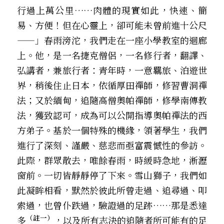
行過上萬公里……肉體的現實如此，快速、簡
易、方便！但在心靈上，卻可能未曾前進十公尺
——」春雨滂沱，我們走在一座小學教室的迴廊
上。他，是一名捷克僧侶，一名修行者，翻譯、
弘講者，兼旅行者：青年時，一意羈旅、泊遊世
界，稍後住止日本，依循厚田禪師，修習曹洞禪
法；又於緬甸，追隨高僧奧帕禪師，修學南傳教
法，獲致認可，成為可以公開指導奧帕禪法的西
方弟子。基於一個特殊的機緣，領著學生，我們
進行了深刻、謹嚴、慈悲而亟富震憾性的參訪。
此際，群眾散去，唯餘春雨，時緩時急地，淅瀝
窗前。一切皆靜靜停了下來。雪山獅子，我們如
此凝眸相看，默然於彼此所曾走過、追尋過、叩
索過，也曾仆跌過，驗證過的足跡……那是悉達
（註一）
多
，以及所有志決的追隨者所可能有的足