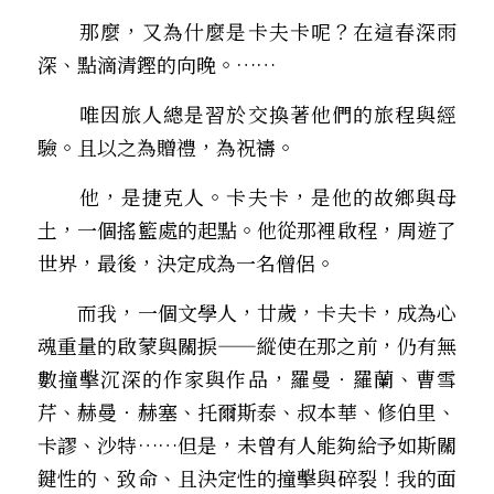
　　那麼，又為什麼是卡夫卡呢？在這春深雨
深、點滴清鏗的向晚。……
　　唯因旅人總是習於交換著他們的旅程與經
驗。且以之為贈禮，為祝禱。 
　　他，是捷克人。卡夫卡，是他的故鄉與母
土，一個搖籃處的起點。他從那裡啟程，周遊了
世界，最後，決定成為一名僧侶。
　　而我，一個文學人，廿歲，卡夫卡，成為心
魂重量的啟蒙與關捩——縱使在那之前，仍有無
數撞擊沉深的作家與作品，羅曼‧羅蘭、曹雪
芹、赫曼‧赫塞、托爾斯泰、叔本華、修伯里、
卡謬、沙特……但是，未曾有人能夠給予如斯關
鍵性的、致命、且決定性的撞擊與碎裂！我的面