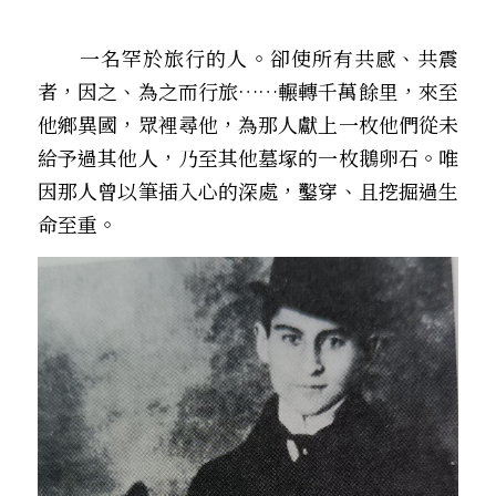
　　一名罕於旅行的人。卻使所有共感、共震
者，因之、為之而行旅……輾轉千萬餘里，來至
他鄉異國，眾裡尋他，為那人獻上一枚他們從未
給予過其他人，乃至其他墓塚的一枚鵝卵石。唯
因那人曾以筆插入心的深處，鑿穿、且挖掘過生
命至重。 