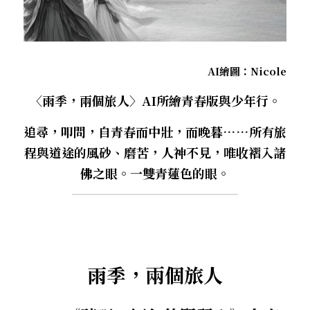
．杏葉詩
薔薇與棘原/現代小說・寓言小說・佛化小說
拄杖在手/隨身法藏
搜索
．閱讀與人生（上）——談閱讀對自我生
影之聲/電影內外觀
命的啟發
聯絡我們
AI繪圖：Nicole
道在一切/影音
〈雨季，兩個旅人〉AI所繪青春版與少年行。
．閱讀與人生（下）——談閱讀對自我生
命的啟發
光光交會/導介・轉載
追尋，叩問，自青春而中壯，而晚暮……所有旅
．挑戰自我的魅力
程與道途的風砂、磨苦，人神不見，唯收褶入諸
佛之眼。一雙青蓮色的眼。
．黃昏之悸
．焚不滅的心
．死生流注
雨季，兩個旅人
．刺桐心木
．中古世紀的殉道者