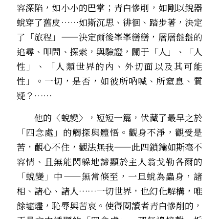
容深陷，如小小的巴掌；青白慘削，如剛以銳器
蛻穿了舊皮……如斯沉思、徘徊、踏步著，決定
了「旅程」——決定爾後峯峯巒巒，層層盤盤的
追尋、叩問、探索，與驗證，關于「人」、「人
性」、「人類世界的內、外切面以及其可能
性」。一切，是否，如彼所吶喊、所窒息、質
疑？……
　　他的〈蛻變〉，短短一篇，伏藏了最早之於
「四念處」的觸探與體悟。觀身不淨，觀受是
苦，觀心不住，觀法無我——此四鎖鑰如斯毫不
容情、且無能閃躲地諦顯於主人翁戈勒各爾的
「蛻變」中——無常倏至，一旦蛻為蟲身，諸
相、諸心、諸人……一切世界，也幻化解構，唯
餘墟燼，恥辱與苦哀。使得閱讀者青白慘削的，