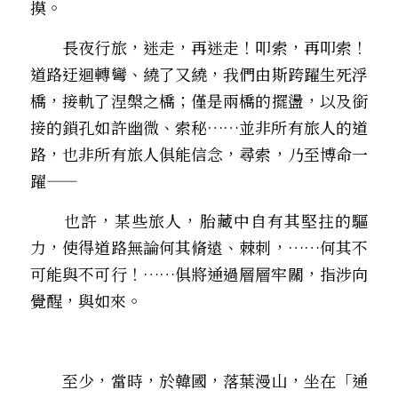
摸。
　　長夜行旅，迷走，再迷走！叩索，再叩索！
道路迂迴轉彎、繞了又繞，我們由斯跨躍生死浮
橋，接軌了涅槃之橋；僅是兩橋的擺盪，以及銜
接的鎖孔如許幽微、索秘……並非所有旅人的道
路，也非所有旅人俱能信念，尋索，乃至博命一
躍—— 
　　也許，某些旅人，胎藏中自有其堅拄的驅
力，使得道路無論何其脩遠、棘刺，……何其不
可能與不可行！……俱將通過層層牢關，指涉向
覺醒，與如來。
　　至少，當時，於韓國，落葉漫山，坐在「通