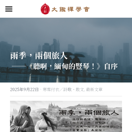
首頁
關於大鑑
大鑑導師
成立緣起與宗旨
雨季，兩個旅人
關於大鑑禪堂
最新消息/課程
禪行者簡介
 ──《聽啊，緬甸的豎琴！》自序
道場內景
自畫像
．梁寒衣
教法/文章/思潮
芳嚴無涯/消息・活動
入會申請
梁寒衣著作（書目/序/評論）
．兩座山之間
行向圓覺/課程・共修
線上聆聽
華嚴智海/教觀、禪觀
·
2025年9月22日
寒雪付衣／詩歌・散文,
最新文章
他方之眼（報導/評論/學術研究）
．華嚴初始
宗門之眼/經藏之美
行道瓔珞
【道德經】
．雨季，兩個旅人
拄杖在手
【勝鬘經】
感思與洄瀾
．花開最末
寒雪付衣/散文・詩歌・偈贊
拄杖在手/論文・演講・座談・開示
千眼書屋/書籍．作品