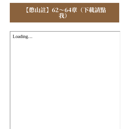
【憨山註】62～64章（下載請點
．聽聽，隔山的道人！
我）