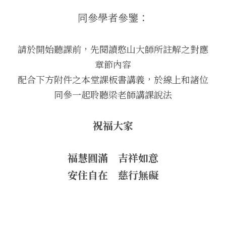
同參學者參鑒：
．杏葉詩
薔薇與棘原/現代小說・寓言小說・佛化小說
拄杖在手/隨身法藏
搜索
．閱讀與人生（上）——談閱讀對自我生
影之聲/電影內外觀
請於開始聽課前，先閱讀憨山大師所註解之對應
命的啟發
聯絡我們
章節內容
道在一切/影音
．閱讀與人生（下）——談閱讀對自我生
配合下方附件之本堂課板書講義，於線上和諸位
命的啟發
光光交會/導介・轉載
同參一起聆聽梁老師講課說法
．挑戰自我的魅力
祝福大家
．黃昏之悸
．焚不滅的心
福慧圓滿　吉祥如意
．死生流注
安住自在　慈行無礙
．刺桐心木
．中古世紀的殉道者