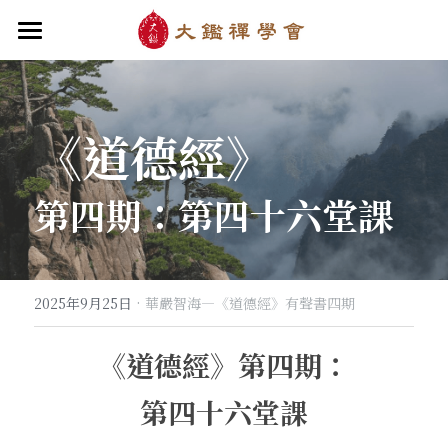
首頁
關於大鑑
《道德經》
大鑑導師
成立緣起與宗旨
第四期：第四十六堂課
關於大鑑禪堂
最新消息/課程
禪行者簡介
道場內景
自畫像
．梁寒衣
教法/文章/思潮
芳嚴無涯/消息・活動
入會申請
梁寒衣著作（書目/序/評論）
．兩座山之間
行向圓覺/課程・共修
線上聆聽
華嚴智海/教觀、禪觀
·
2025年9月25日
華嚴智海—《道德經》有聲書四期
他方之眼（報導/評論/學術研究）
．華嚴初始
宗門之眼/經藏之美
行道瓔珞
【道德經】
《道德經》第四期：
．雨季，兩個旅人
拄杖在手
【勝鬘經】
感思與洄瀾
第四十六堂課
．花開最末
寒雪付衣/散文・詩歌・偈贊
拄杖在手/論文・演講・座談・開示
千眼書屋/書籍．作品