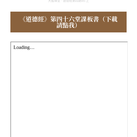
大鑑禪堂
·
道德經第四期46-上
《道德經》第四十六堂課板書（下載
請點我）