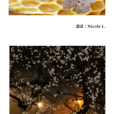
．杏葉詩
薔薇與棘原/現代小說・寓言小說・佛化小說
拄杖在手/隨身法藏
搜索
．閱讀與人生（上）——談閱讀對自我生
影之聲/電影內外觀
命的啟發
聯絡我們
設計：Nicole L.
道在一切/影音
．閱讀與人生（下）——談閱讀對自我生
命的啟發
光光交會/導介・轉載
．挑戰自我的魅力
．黃昏之悸
．焚不滅的心
．死生流注
．刺桐心木
．中古世紀的殉道者