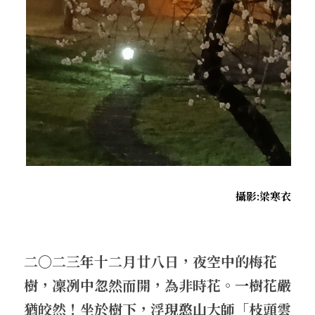
．聽聽，隔山的道人！
攝影:梁寒衣
二〇二三年十二月廿八日，夜空中的梅花
樹，凜冽中忽然而開，為非時花。
――一
樹花嚴
猶皎然！坐於樹下，浮現憨山大師「枝頭雲