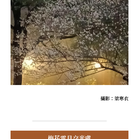
 攝影：梁寒衣
梅花雪月交光處