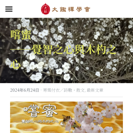
首頁
嚐蜜
關於大鑑
──
覺智之心與木杓之
大鑑導師
成立緣起與宗旨
心
關於大鑑禪堂
最新消息/課程
禪行者簡介
道場內景
自畫像
．梁寒衣
教法/文章/思潮
芳嚴無涯/消息・活動
入會申請
梁寒衣著作（書目/序/評論）
．兩座山之間
行向圓覺/課程・共修
線上聆聽
華嚴智海/教觀、禪觀
·
2024年6月24日
寒雪付衣／詩歌・散文,
最新文章
他方之眼（報導/評論/學術研究）
．華嚴初始
宗門之眼/經藏之美
行道瓔珞
【道德經】
．雨季，兩個旅人
拄杖在手
【勝鬘經】
感思與洄瀾
．花開最末
寒雪付衣/散文・詩歌・偈贊
拄杖在手/論文・演講・座談・開示
千眼書屋/書籍．作品