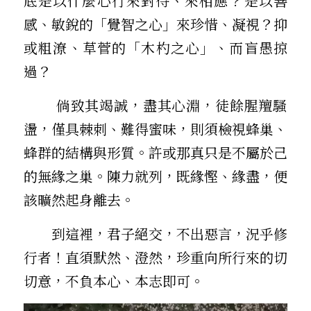
底是以什麼心行來對待、來相應？――是以善
感、敏銳的「覺智之心」來珍惜、凝視？抑
或粗潦、草菅的「木杓之心」、而盲愚掠
過？
        倘致其竭誠，盡其心淵，徒餘腥羶騷
盪，僅具棘刺、難得蜜味，則須檢視蜂巢、
蜂群的結構與形質。許或那真只是不屬於己
的無緣之巢。陳力就列，既緣慳、緣盡，便
該曠然起身離去。
        到這裡，君子絕交，不出惡言，況乎修
行者！直須默然、澄然，珍重向所行來的切
切意，不負本心、本志即可。