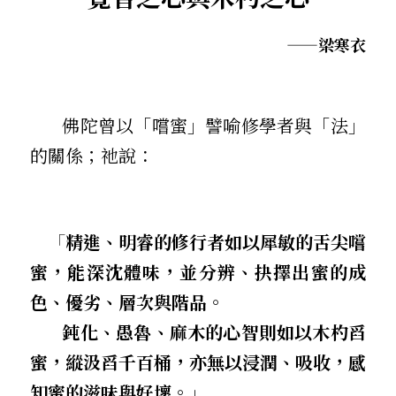
——梁寒衣
       佛陀曾以「嚐蜜」譬喻修學者與「法」
的關係；祂說：
    「
精進、明睿的修行者如以犀敏的舌尖嚐
蜜，能深沈體味，並分辨、抉擇出蜜的成
色、優劣、層次與階品。
       鈍化、愚魯、麻木的心智則如以木杓舀
蜜，縱汲舀千百桶，亦無以浸潤、吸收，感
知蜜的滋味與好壞。」