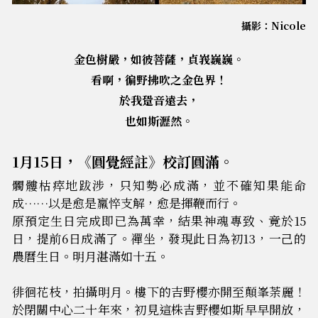
攝影：Nicole
金
色樹嚴，如彼菩薩，貞峩巍巍。
看
啊
，徧野拂吹之金色界！
於
我
跫
音遠去，
也如
斯
瀝
然。
1月
1
5
日
，《圓覺經註》校訂圓滿。
髑髏枯瘁地
跋
涉，只知勢必成滿，並不確知果能命
成……以是愈是羸悴支解，愈是揮鞭而行。
原預定生日
完
成
即已為萬幸，結果神魂專致、竟於15
日，提前6日成滿了。禪坐，發現此日為初13，一己的
農曆生日。明月湛滿如十五。
徘徊花枝，
拍
攝
明
月。樓下的吉野櫻亦開至顛峯荼麗！
於閉關中心二十年來，初見這株吉野櫻如斯早早開放，