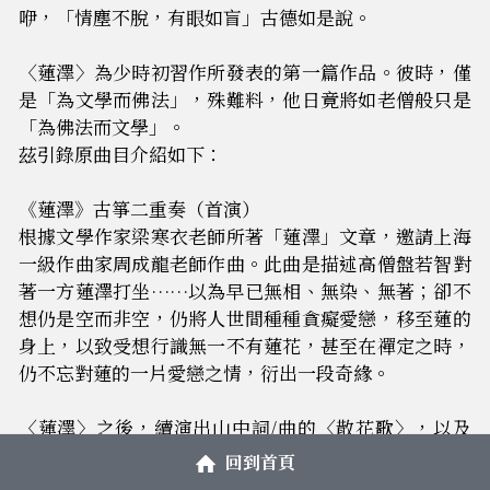
咿，「情塵不脫，有眼如盲」古德如是說。
〈蓮澤〉為少時初習作所發表的第一篇作品。彼時，僅
是「為文學而佛法」，殊難料，他日竟將如老僧般只是
「為佛法而文學」。
茲引錄原曲目介紹如下：
《蓮澤》古箏二重奏（首演）
根據文學作家梁寒衣老師所著「蓮澤」文章，邀請上海
一級作曲家周成龍老師作曲。此曲是描述高僧盤若智對
著一方蓮澤打坐……以為早已無相、無染、無著；卻不
想仍是空而非空，仍將人世間種種貪癡愛戀，移至蓮的
身上，以致受想行識無一不有蓮花，甚至在禪定之時，
仍不忘對蓮的一片愛戀之情，衍出一段奇緣。
〈蓮澤〉之後，續演出山中詞/曲的〈散花歌〉，以及
周成龍老師新譜的〈涅槃之雪〉──〈蓮澤〉與〈涅槃
回到首頁
之雪〉均係鄒文玉和古箏樂團所出資委託製作和耕耘，