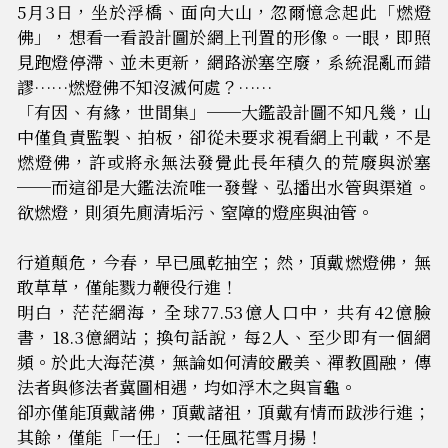
5月3日，坐於浮橋、面向大山，忽爾憶念起此「燃燈
佛」，想看一看設計圖於網上刊置的形像。一眼，即照
見跑燈停滯、並未更新，網路淤塞空廢，系統混亂而錯
謬……燃燈佛不知沒滅何處？……
「有因、有緣，世間集」──大鑑設計圖不知凡幾，山
中僅負責監製、拍板，卻從未要求視看網上刊載，不是
燃燈佛，許或將永無法發覺此長年積久的荒廢與淤塞
──而這卻是大鑑法流唯一發聲、弘播出水管與渠道。
欲燃燈，則須先廁清垢污、窒障的燈座與油管。
行道顛危，今春，早已風乾抽空；然，頂戴燃燈佛，無
敢草草，僅能戮力鞭役行進！
明白，茫茫網海，全球77.53億人口中，共有42億臉
書，18.3億網站；換句話說，每2人、至少即有一個網
頻。於此大海茫漠，無論如何清皎嚴美、禪教圓融，傳
法者與修法者冀圖相遇，均如浮木之與盲龜。
卻亦僅能頂戴諸佛，頂戴諸祖，頂戴有情而跋涉行進；
其餘，僅能「一任」：一任風花雪月揚！