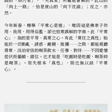
固的「染污者」、「失真者」所難能會解的。此山的
「向上一路」，恰是彼山的「向下沈淪」；反之，亦
然。
今年新春，標舉「平常心是道」，唯因這是佛弟子你
用、我用，用得俗濫，卻也恒常誤解的字偈。此「平常
心」，指的是平等、真常之心。有此「常住之真性」始
能於一切動亂、誘惑、敵競、推攘……之際，都能視聽
尋常、淡泊安恬的喝茶飲水，任事、對待……不因愛憎
起伏而偏頗、錯位。也才能是「吃飯時是吃飯，喝茶時
是喝茶」。若失根本「真性」，則也無以談「平常
心」。