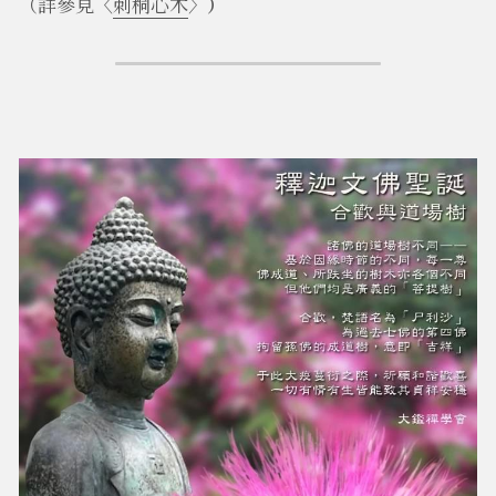
（詳參見〈
刺桐心木
〉
）