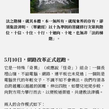
法之階梯。就其本體，本一無所有。就現象界的存有，卻
須施設清明。《華嚴經》以十為準則的菩薩修行次第與階
位，十信、十住、十行、十迴向、十地，也無非「法的梯
階」。
5
月10日，網路改革正式起跑。
它
是一特殊「奇異」（或應說「怪奇」）組合：一個長
埋山嶺，不諳電腦、網路，連平板也未見過；一個則是
電腦世代的年輕女子，不識不知不會佛法。我們均須各
自跨越難以趄越的困難，伸出四肢，如嬰兒地爬步般，
向對方用力攀行而去，以便梳通渠道，共建教法津橋。
兩人的
合作模式如下：