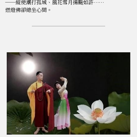
──縱使潮打孤城、風花雪月揚飈如許……
燃燈佛卻總坐心間。