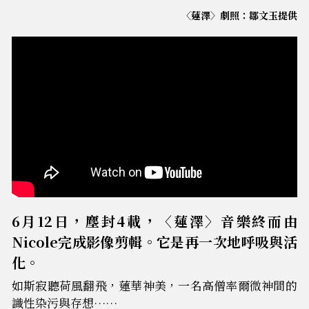
〈蓮澤〉劇照：鄒文玉提供
6月12日，塵封4載，〈蓮澤〉音樂終而由
Nicole完成影像剪輯。它是再一次地呼吸與活
化。
如斯寂聽荷風翻飛，蓮華神美，一名高僧率爾微神間的
識性染污與存想……