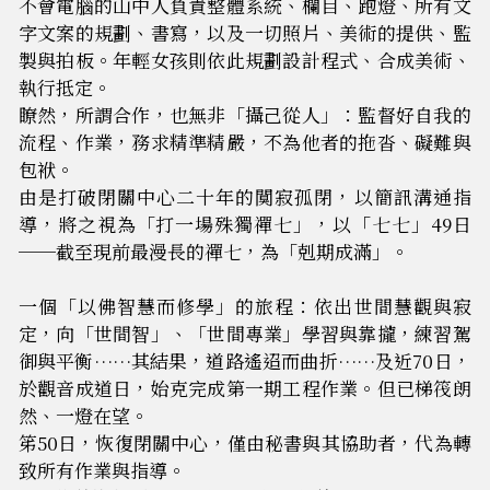
不會
電
腦的山中人負責整體系統、欄目、跑燈、所有文
字文案的規劃、書寫，以及一切照片、美術的提供、監
製與拍板。年輕女孩則依此規劃設計程式、合成美術、
執行抵定。
瞭然，所謂合作，也無非「攝己從人」：監督好自我的
流程、作業，務求精準精嚴，不為他者的拖沓、礙難與
包袱。
由是打破閉關中心二十年的闃寂孤閉，以簡訊溝通指
導，將之視為「打一場殊獨禪七」，以「七七」49日
──截至現前最漫長的禪七，為「剋期成滿」。
一個「以佛智慧而修學」的旅程：依出世間慧觀與寂
定，向「世間智」、「世間專業」學習與靠攏，練習駕
御與平衡……其結果，道路遙迢而曲折……及近70日，
於觀音成道日，始克完成第一期工程作業。但已梯筏朗
然、一燈在望。
笫50日，恢復閉關中心，僅由秘書與其協助者，代為轉
致所有作業與指導。