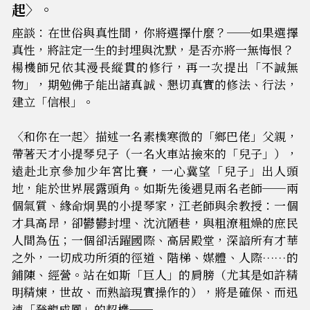
起〉。
座談：在世俗與真性間，你將選擇什麼？──如果選擇
真性，將註定一生的封埋與沈默，是否亦將一無悔恨？
楊機師兄依其漫長縱貫的修行，再一次提出「不誠無
物」，期勉佛子能出諸真誠、懇切真實的修法、行法，
建立「信根」。
〈和你在一起〉描述一名素樸寒微的「鄉巴佬」父親，
帶著天才小提琴兒子（一名火車站撿來的「兒子」），
遠赴北京參加少年宮比賽，一心冀望「兒子」出人頭
地，能於世界展露頭角。如斯先後遇見兩名老師──兩
個氣質、緣命炯異的小提琴家，江老師與余教授：一個
才具高昂，卻鬰鬰封埋、沈沆陋巷，與粗潦粗燥的庶民
人間為伍；一個卻活躍國際、高居殿堂，深諳所有才華
之外，一切成功所須的徑道、階梯、媒體、人際……的
鋪陳、經營。站在如斯「巨人」的肩膀（尤其是如許精
明精煉，世故、而熟諳現實操作的），將是確保、而迅
速「登龍成鳳」的契機──