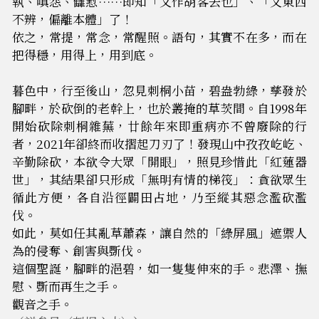
執、嗔怨、讎懟……即知「又作胡客去也」、「又東西
不辨，偏離本體」了！
依之，常提，常念，常醒照。語句，其實不在多，而在
把得穩，用得上，用到底。
暮色中，行至後山，忽見刺桐小苗，碧盎勃綠，孳發於
腳畔，於砍倒的老幹上，也於叢掩的草茨間。自1998年
開始砍除刺桐雜蕪，廿餘年來即重病亦不曾廢除的行
者，2021年卻終而收摺起刀刃了！發現山中孜孜屹屹、
辛勤除砍，本欲令大眾「開眼」，照見珍惜此「紅蓮器
世」，其結果卻只形成「無明有情的梯筏」：貪欲眾生
循此方便，各自沿徑闢田占地，乃至縱其惡念濫砍濫
伐。
如此，莫如任其亂草蕭森，讓自然的「綠屏風」遮禦人
為的侵奪、創害與斲伐。
這個聖誕，腳畔的浥碧，如一隻隻伸來的手。悲澤、撫
慰、斲而再生之手。
觀音之手。