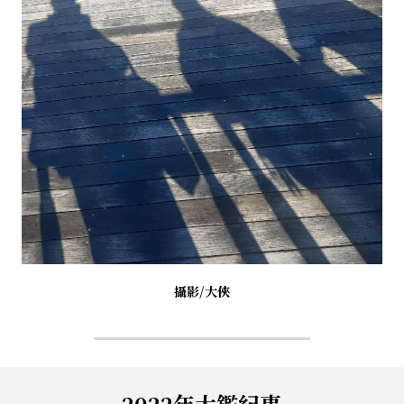
．杏葉詩
薔薇與棘原/現代小說・寓言小說・佛化小說
拄杖在手/隨身法藏
影之聲／電影內外觀
搜索
．閱讀與人生（上）——談閱讀對自我生
影之聲/電影內外觀
感思與洄瀾
命的啟發
聯絡我們
道在一切/影音
行向圓覺／共修
．閱讀與人生（下）——談閱讀對自我生
命的啟發
光光交會/導介・轉載
宗門之眼／經藏之美
．挑戰自我的魅力
華嚴智海—《維摩詰經》
．黃昏之悸
華嚴智海—《道德經》CD與課程大綱
．焚不滅的心
他方之眼－且觀霓霞
攝影/大俠
．死生流注
他方之眼－聽彼風雷
．刺桐心木
芳嚴無涯－重要紀事
．中古世紀的殉道者
2022年大鑑紀事