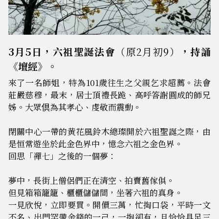
3月5日，六祖聖誕法會
（原2月初9）
，持誦
《壇經》。
來了一名師姐，特為101歲往生之父親乞求超薦。法會
莊嚴慈穆，最末，居士頂禮長跪、高呼答謝圓成的師兄
姊。大眾倶為其孝心、虔敬而震動。
閉關中心一帶的黄花風鈴木總璨開於六祖聖誕之際，由
是恒常遊坐於此金色界中，憶念六祖之金色界。
回思「禪七」之後的一個夢：
夢中，長街上僧侶們正在清空、拍賣舊傢俱。
但見箱箱籠籠、櫃櫃儲儲間，坐著六祖的真身。
一見欣悅，立即要買。開價三萬，忙掏口袋，平時一文
不名、出門罕帶金錢的一己，一掏卻有，且恰恰具足三