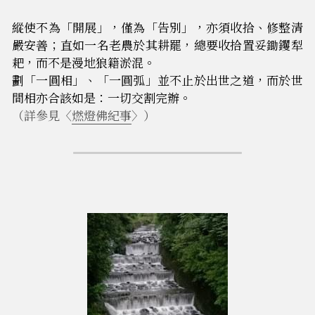
縱使不為「開展」，僅為「告別」，亦須收拾、修整清
嚴安善；直如一名老農於其耕罷，總要收拾置妥鋤钁犁
耙，而不是漫地狼籍淤混。
劃「一圓相」、「一圓弧」並不止於出世之道，而於世
間相亦合該如是：一切交割完辦。
（詳參見〈
燃燈佛紀事
〉）