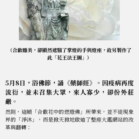
（合歡雖美，卻顯然遮翳了掌燈的手與燈座，故另製作了
此「花王法王圖」）
5月8日，浴佛節，誦《藥師經》。因疫病再度
流衍，並未召集大眾，來人寡少，卻份外莊
嚴。
然則，這幀「合歡花中的燃燈佛」所帶來，並不徒現象
界的「淨沐」，而是掀天掀地啟迪了整座大鑑網站的改
革與翻轉：