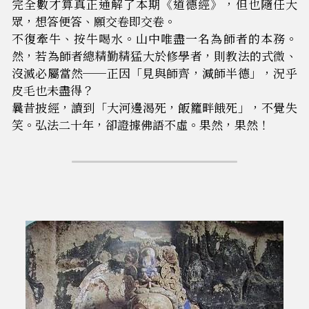
完全數才算真正通解了本期《道德經》，但也隨任大
眾，想答便答、願交卷即交卷。
不復牽牛、按牛喝水。山中唯盡一名為師者的本務。
然，若為師者總精勤精猛大於修學者，則教法的式微、
沒滅必屬當然──正因「見與師齊，減師半德」，況乎
皮毛也未盡得？
曩昔披經，讀到「大河邊渴死，飯籮畔餓死」，不覺失
笑。弘法二十年，卻證據佛語不虛。果然，果然！