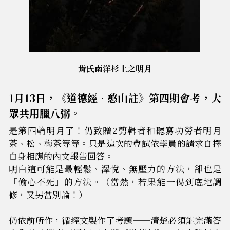
肯氏南洋杉上之明月
1
月13日，《道德經•憨山註》第四期會考，大
眾共用臘八粥。
是
第四輪明月了！仍致贈2剪輯者和聽寫功勞者明月
茶、松、梅茶等等。只是這次的會試依學員的請求自擇
自身相應的內文報告回答。
明白這可能是最輕鬆、澤悅、無壓力的方法，卻也是
「偷心不死」的方法。（當然，若果能一偈到底地調
修，又另當別論！）
仍依前所作，循經文製作了考題──清楚必須能完滿答