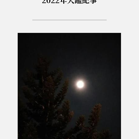
拄杖在手－隨身法藏
．聽聽，隔山的道人！
光光交會／導介・轉載
華嚴智海—《道德經》有聲書二期
華嚴智海—《道德經》有聲書首期
華嚴智海—《道德經》有聲書三期
華嚴智海—《道德經》有聲書四期
華嚴智海—《道德經》有聲書五期
華嚴智海─《勝鬘經》有聲書