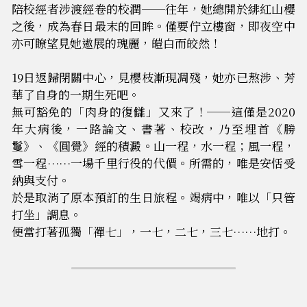
陪校經者涉渡經卷的校潤──往年，她總開於緋紅山櫻
之後，成為春日最末的回眸。僅要佇立樓窗，即夜空中
亦可瞭望見她遨展的瑰麗，皚白而皎然！
19日返歸閉
關
中
心
，見櫻枝漸現凋殘，她亦已熬涉、芳
華了自身的一期生死吧。
無可豁免的「肉身
的
復
讎」又來了！──這僅是2020
年大病後，一路論文、書著、校改，乃至埋首《勝
鬘》、《圓覺》經的積澱。山一程，水一程；風一程，
雪一程……一場千里行役的代價。所需的，唯是安恬受
納與支付。
於是取消了原本預訂
的
生
日旅程。竭病中，唯以「只管
打坐」調息。
便當打著孤獨「禪七」
，
一
七，二七，三七……地打。