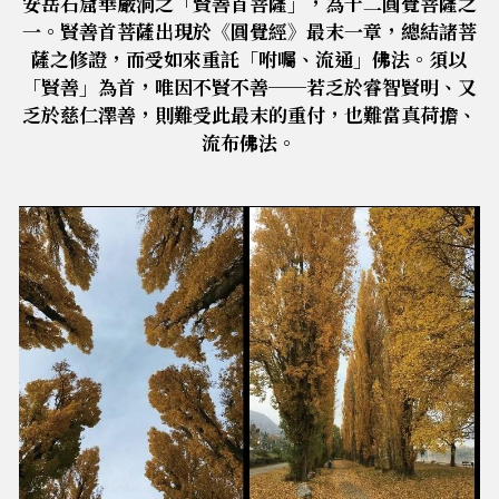
安岳石窟華嚴洞之「賢善首菩薩」，為十二圓覺菩薩之
一。賢善首菩薩出現於《圓覺經》最末一章，總結諸菩
薩之修證，而受如來重託「咐囑、流通」佛法。須以
「賢善」為首，唯因不賢不善──若乏於睿智賢明、又
乏於慈仁澤善，則難受此最末的重付，也難當真荷擔、
流布佛法。