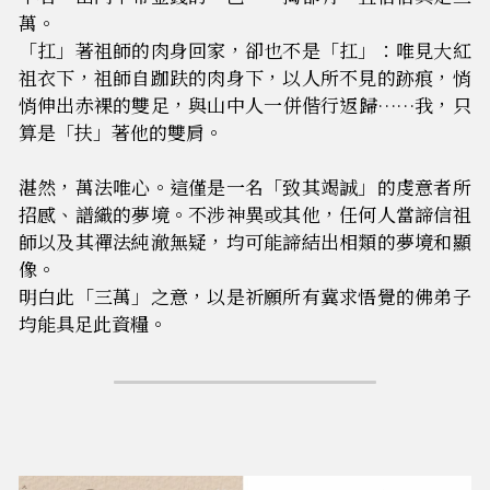
萬。
「扛」著祖師的肉身回家，卻也不是「扛」：唯見大紅
祖衣下，祖師自跏趺的肉身下，以人所不見的跡痕，悄
悄伸出赤裸的雙足，與山中人一併偕行返歸……我，只
算是「扶」著他的雙肩。
湛然，萬法唯心。這僅是一名「致其竭誠」的虔意者所
招感、譜織的夢境。不涉神異或其他，任何人當諦信祖
師以及其禪法純澈無疑，均可能諦結出相類的夢境和顯
像。
明白此「三萬」之意，以是祈願所有冀求悟覺的佛弟子
均能具足此資糧。