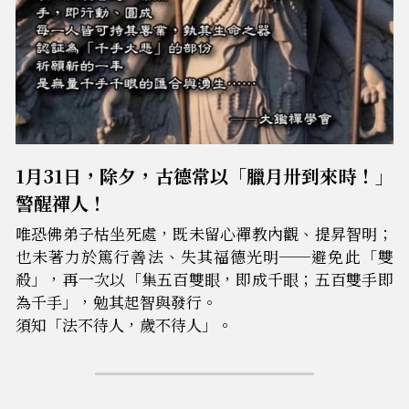
1月31日，除夕，古德常以「臘月卅到來時！」
警醒禪人！
唯
恐佛弟子枯坐死處，既未留心禪教內觀、提昇智明；
也未著力於篤行善法、失其福德光明──避免此「雙
殺」，再一次以「集五百雙眼，即成千眼；五百雙手即
為千手」，勉其起智與發行。
須
知
「法不待人，歲不待人」。