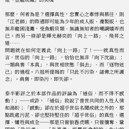
那麼，何者為是？選擇真性，忠實心之牽悸與慕往，則
「江老師」的際遇即可能為少年的成人版、複製版，也
無非龍困淺灘，受魚蝦貝類、無識無知者的嘲調嬉弄而
已。而另一條卻是輝光赫奕的「向上一路」、飛昇之
道……
問題就在如何定義此「向上一路」了！──就真性而
言，世俗的「向上一路」，恰恰也無非「向下沈淪」：
一類典售「本真」，與世相世態「俱去」、而「逐物迷
己」的過程。六祖所提揭的「只此不污染，諸佛之所護
念」。典售，即染污，即失卻。
泰半影評之於本部作品的評論為「通俗，而不得不感
動！」──或許，「通俗」敘說了普世共同的人性人情
和渴盼；「感動」卻在於超乎世俗名聞成就之外的，那
點既處污泥、卻也堅持堅住的「超乎世俗」的真性、選
擇、犧牲與成全──那是只管狼呑虎嚥，只管攘奪、鞏