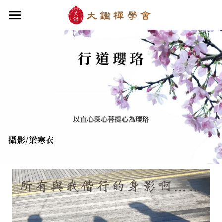
×
部落格分類
首頁
行 道 瓔 珞
關於大鑑
最新消息
大鑑導師
最新文章
成立緣起與宗旨
關於大鑑禪堂
最新消息/課程
最新書籍
禪行者簡介
以直心深心菩提心為瓔珞
道場內景
自畫像
．梁寒衣
教法/文章/思潮
華嚴智海—《六祖壇經》
芳嚴無涯/消息・活動
攝影/梁寒衣
入會申請
梁寒衣著作（書目/序/評論）
．兩座山之間
行向圓覺/課程・共修
線上聆聽
華嚴智海—《道德經》
華嚴智海/教觀、禪觀
他方之眼（報導/評論/學術研究）
．華嚴初始
宗門之眼/經藏之美
行道瓔珞
拄杖在手／論文・演講・座談・開示
【道德經】
．雨季，兩個旅人
拄杖在手
【勝鬘經】
感思與洄瀾
寒雪付衣／詩歌・散文
．花開最末
寒雪付衣/散文・詩歌・偈贊
拄杖在手/論文・演講・座談・開示
千眼書屋/書籍．作品
薔薇與棘原／現代小說・寓言小說・佛化小說