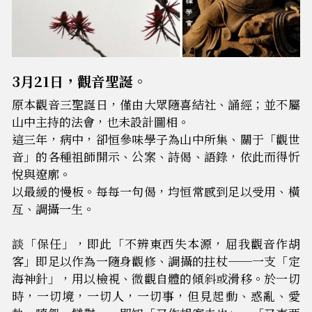
3月21日，觀音聖誕。
原本觀音三聖誕日，僅由大眾隨喜結社、誦經；並不屬
山中主持的法會，也未設計圖相。
這三年，病中，卻恒參味學子為山中所集、關于「觀世
音」的各種祖師開示、公案、詩偈、語錄，依此而得忻
悅與遼廓。
以最緩的慢板。每每一句偈，均恒常感到足以受用、橫
亙、調攝一生。
談「保任」，即此「不辨東西失本源，屈我觀音作胡
客」即足以作為一隨身觀修、調攝的拄杖──一支「定
海神針」，用以檢視、微觀自體的傾斜或滑移。於一切
時，一切境，一切人，一切事，但見起動、惑亂、愛