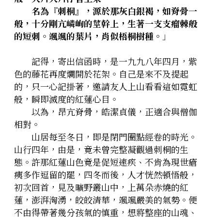
　　名為『刺桐』，源於那灰白銀褐，如脊骨一
般，十分剛亢嶙峋的莖幹上，生著一支支瘤棘般
的短刺。颯颯的葉片，肖似梧桐樹種。
」
　　記得，寄出信函時，是一九九八年四月，紫
色的藤花再度爛開於花架。自己是來不及提起
的，只一心記掛著，邀請友人上山看看這如霓虹
般，瞬即滅度的紅蓮心目。
　　以為，昂亢脊骨，皓潔貞儀，正適合與僧伽
相對。
　　山居每至冬日，即是閉門圈點經卷的時光。
山行四年，由是，竟未曾完整凝觀過刺桐的生
態。許那紅蓮山色竟是促短速疾、不肯為現世瘡
痍多作逗留的罷，四冬而後，人才恍然頓悟般，
初次回首，見及曠野叢山中，上萬朵赤燒的紅
蓮，澎湃洶湧，皎皎清華，颯颯嚴美的氣勢。便
不由得帶著幾分孩氣的慎重，想將整座的山魂、