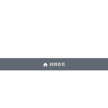
回到首頁
大鑑禪堂
週二、三：早上10點–下午5點
週四：下午2點–晚上9點
開放時間
週六：早上10點–下午5點
【週日、週一、週五及國定假日休息】