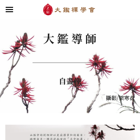
×
部落格分類
首頁
大 鑑 導 師
關於大鑑
最新消息
大鑑導師
最新文章
成立緣起與宗旨
關於大鑑禪堂
最新消息/課程
最新書籍
禪行者簡介
道場內景
自畫像
自畫像
．梁寒衣
教法/文章/思潮
華嚴智海—《六祖壇經》
芳嚴無涯/消息・活動
入會申請
梁寒衣著作（書目/序/評論）
．兩座山之間
行向圓覺/課程・共修
線上聆聽
華嚴智海—《道德經》
華嚴智海/教觀、禪觀
攝影/梁寒衣
他方之眼（報導/評論/學術研究）
．華嚴初始
宗門之眼/經藏之美
行道瓔珞
拄杖在手／論文・演講・座談・開示
【道德經】
．雨季，兩個旅人
拄杖在手
【勝鬘經】
感思與洄瀾
寒雪付衣／詩歌・散文
．花開最末
寒雪付衣/散文・詩歌・偈贊
拄杖在手/論文・演講・座談・開示
千眼書屋/書籍．作品
薔薇與棘原／現代小說・寓言小說・佛化小說