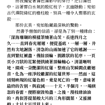
　　而我獨愛著霧色霧影中的穿行，茫白霧色
中，沾著霏白水氣的殷紅枝子，玄幽隱動；宛如
古代禪院絳紅的檐柱般，別具一種令人嚮慕的玄
寂……
　　那份玄美，宛如胎藏最深執的驚動。
然書予僧伽的信函，卻是為了別一種緣由：
「深海珊瑚的模樣荼燒著山茨，長達四月之
久……直到春光遲遲，便從基底，一層一層、井
然有次地謝落。滂急的山雨加速了它的遞謝……
直到繁紅褫盡，僅餘頂輪、圓錐狀的花序。一頁
頁小刀狀的花絮便拱繞著頂輪軸心，清湛晰明
地，綴成一朵艷潔的紅蓮。整座山茨瞬間貞嚴迴
首，化為一座淨皎嚴潔的紅蓮世界──然而，這
頃刻映現的紅蓮色相，竟是死亡的一瞥，意味著
最終的告別，與寂滅……十天，半個月，一場倏
忽的春雷，便將崩毀殆盡。之後，漫枝綠油油
的，肖似菩提葉般大片的三角形闊葉，又漲潮
般，大片大片浮冒上來。