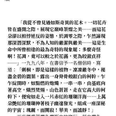
拄杖在手－隨身法藏
．聽聽，隔山的道人！
光光交會／導介・轉載
        「
我從不曾見過如斯奇異的花木。一切花卉
華嚴智海—《道德經》有聲書二期
皆在盛開之際，展現它巔峰荼燦之美……而這花
朵卻以相悖逆反的姿態，於凋零之際，乍然諦現
華嚴智海—《道德經》有聲書首期
那深潛深默，不為人知的嚴潔與嚴美……這是生
命中所曾相逢的最為奇特的現象罷：多麼奇怪
華嚴智海—《道德經》有聲書三期
啊！花凋，竟可以較之於花滿，更為皎澈貞祥
──」
一九九八年，在書信予一名僧侶時，寫
華嚴智海—《道德經》有聲書四期
道：
「刺桐，即是這樣的植物。凜凜嚴冬中，褪
盡金碧的闊葉，露出一身脊骨般銀白的柯幹。乍
華嚴智海—《道德經》有聲書五期
乍綻開時，如點燃的炮燭，一串一串，由基底向
著高空，熾烈焚煬。山色蒼蒼，走在它高大的柯
華嚴智海─《勝鬘經》有聲書
幹下，便宛如走入一片赤紅的珊瑚洋海……上萬
朵艷紅的珊瑚伸著枝子幽邃發光，組成一座深秘
的宇宙；瑰麗，而闃寂！華美，而謐靜！
」