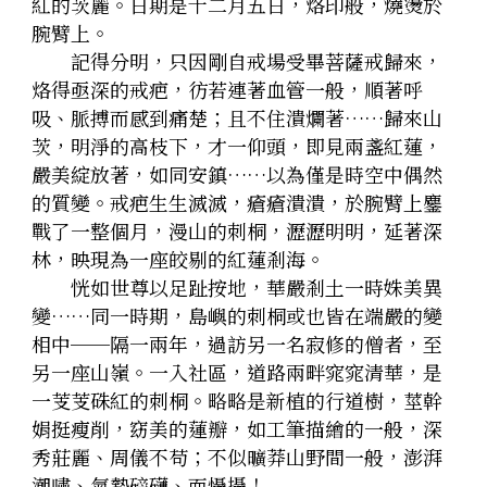
紅的茨麗。日期是十二月五日，烙印般，燒燙於
腕臂上。
　　記得分明，只因剛自戒場受畢菩薩戒歸來，
烙得亟深的戒疤，彷若連著血管一般，順著呼
吸、脈搏而感到痛楚；且不住潰爛著……歸來山
茨，明淨的高枝下，才一仰頭，即見兩盞紅蓮，
嚴美綻放著，如同安鎮……以為僅是時空中偶然
的質變。戒疤生生滅滅，瘡瘡潰潰，於腕臂上鏖
戰了一整個月，漫山的刺桐，瀝瀝明明，延著深
林，映現為一座皎剔的紅蓮剎海。
　　恍如世尊以足趾按地，華嚴剎土一時姝美異
變……同一時期，島嶼的刺桐或也皆在端嚴的變
相中──隔一兩年，過訪另一名寂修的僧者，至
另一座山嶺。一入社區，道路兩畔窕窕清華，是
一芰芰硃紅的刺桐。略略是新植的行道樹，莖幹
娟挺瘦削，窈美的蓮瓣，如工筆描繪的一般，深
秀莊麗、周儀不苟；不似曠莽山野間一般，澎湃
潮嘯、氣勢磅礴、而懾攝！