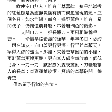
　　縱使空山無人，唯有芒草囂肆！這旱地巍拔
的紅蓮應是為慰撫炎惱有情而倏忽變現的罷。三
個冬日，如水流逝，而今，遍野蓮色，唯有一星
閃枝子，仍懷憶前身般，串著珊瑚色的微影。
　　一支開山刀。一把長鐮刀。兩副粗織棉手
套。──珍惜旱陸希潔的蓮華，年年冬日，必約
一兩名知友，向山茨更行更深，行至芒草蔽天，
罕得人跡的谿徑。那裡，夾著芒草幽閉的小徑，
兩畔蓮華更燦更艷，更向無人處岸然放曠。低低
弓身，一刀一刀，默然剷刈森茨叢亂，刀鞭般割
人的長草；直到蓮華皎潔，冥暗的草幕破開一線
青空──
　　僅為留予行道的有情。