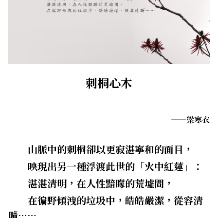
．杏葉詩
薔薇與棘原/現代小說・寓言小說・佛化小說
拄杖在手/隨身法藏
影之聲／電影內外觀
搜索
．閱讀與人生（上）——談閱讀對自我生
影之聲/電影內外觀
感思與洄瀾
命的啟發
聯絡我們
道在一切/影音
行向圓覺／共修
．閱讀與人生（下）——談閱讀對自我生
命的啟發
刺桐心木
光光交會/導介・轉載
宗門之眼／經藏之美
．挑戰自我的魅力
華嚴智海—《維摩詰經》
——梁寒衣
．黃昏之悸
華嚴智海—《道德經》CD與課程大綱
．焚不滅的心
        山脈中的刺桐卻以更寂湛寧和的面目，
他方之眼－且觀霓霞
        映現出另一種浮渡此世的「火中紅蓮」：
．死生流注
他方之眼－聽彼風雷
        湛湛清明，在人性黯矇的荒墟間，
．刺桐心木
        在徧野傾洩的垃圾中，皓皓嚴潔，從容清
芳嚴無涯－重要紀事
．中古世紀的殉道者
曠……