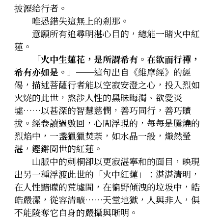
披瀝給行者。
　　唯恐錯失這無上的剎那。
　　意願所有追尋明湛心目的，總能一睹火中紅
蓮。
　　「
火中生蓮花，是所謂希有。在欲而行禪，
希有亦如是。
」──這句出自《維摩經》的經
偈，描述菩薩行者能以空寂安澄之心，投入烈如
火燒的此世，熬涉人性的黑昧晦濁
、
欲愛炎
墟……以甚深的智慧慈憫，善巧同行，善巧贖
拔。經卷讀過數回，心間浮現的，每每是騰燒的
烈焰中，一盞獵獵焚荼，如水晶一般，熾然瑩
湛，鏗鏘閱世的紅蓮。
　　山脈中的刺桐卻以更寂湛寧和的面目，映現
出另一種浮渡此世的「火中紅蓮」：湛湛清明，
在人性黯矇的荒墟間，在徧野傾洩的垃圾中，皓
皓嚴潔，從容清曠……天堂地獄，人與非人，俱
不能陵奪它自身的嚴攝與晰明。