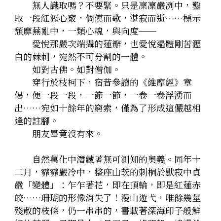
　　無人識取嗎？不要緊。只是凜凜嚴冽中，鑿
取一段紅瀝心竅，倜儻而歌，湛寂而逝……標示
頹靡蕪亂中，一類心魂，與向度──
　　愛悅那嚴次端攝的蓮瓣，也愛悅遍體剛苦瀝
白的棘刺，宛然不可分割的一體。
　　如對古佛。如對僧伽。
　　穿行於枝柯下，宿昔參讀的《維摩經》章
偈，便一段一段，一節一節，一卷一卷浮湧而
出……宛如十餘年的窮索，僅為了形成這儼越相
逢的註腳。
　　朋友畢竟沒有來。
　　自然萬化中潛藏著無可測知的奧義。同年十
二月，霏霏嚴冷中，整座山茨的刺桐於默寂中貞
嚴「變體」：乍乍著花，即在頂輪，即是紅蓮赤
皎……珊瑚的形像消失了！漫山遊弋，唯餘幾莖
殘散的枝條，仍一串串的，書載著深海印子般鮮