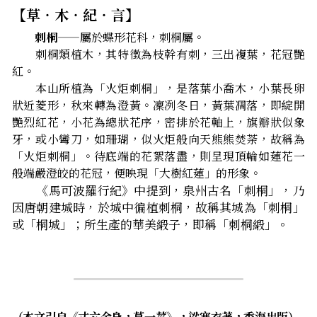
【草‧木‧紀‧言】
        刺桐
——屬於蝶形花科，刺桐屬。
　　刺桐類植木，其特徵為枝幹有刺，三出複葉，花冠艷
紅。
　　本山所植為「火炬刺桐」，是落葉小喬木，小葉長卵
狀近菱形，秋來轉為澄黃。凜冽冬日，黃葉凋落，即綻開
艷烈紅花，小花為總狀花序，密排於花軸上，旗瓣狀似象
牙，或小彎刀，如珊瑚，似火炬般向天熊熊焚荼，故稱為
「火炬刺桐」。待底端的花絮落盡，則呈現頂輪如蓮花一
般端嚴澄皎的花冠，便映現「大樹紅蓮」的形象。
　　《馬可波羅行紀》中提到，泉州古名「刺桐」，乃
因唐朝建城時，於城中徧植刺桐，故稱其城為「刺桐」
或「桐城」；所生產的華美緞子，即稱「刺桐緞」。
（本文引自《丈六金身，草一莖》，梁寒衣著，香海出版）