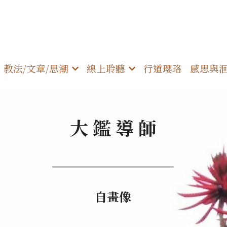
教法/文章/思潮
線上聆聽
行道瓔珞
感思與
大 鑑 導 師
自畫像