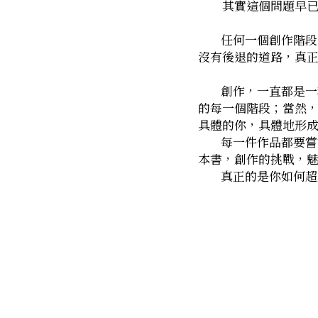
　　其實這個問題早
        任何一個創作階段，一定要有人當墊腳石，後來者才能踩上去顛覆你。文學這種東西，只要一開始就
沒有後退的道路，真
        創作，一直都是一種叛逆的姿勢──你必須叛逆傳統對女性的定位、傳統對人生價值的定位，以及人
的每一個階段；當然
具體的你，具體地形
        每一件作品都要嘗試賦予它不同的內涵、型式或意義，而不是不斷地複製自己，寫二十本書等於寫一
本書，創作的挑戰，
        真正