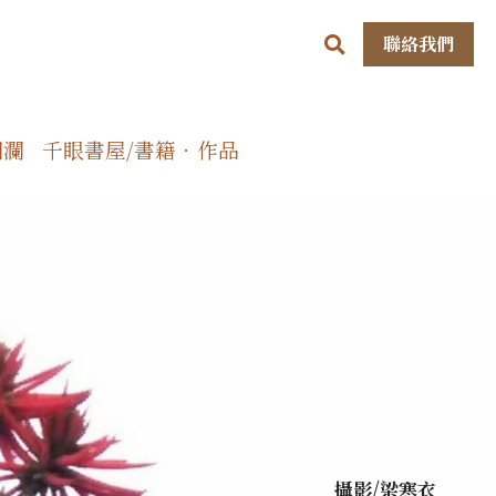
聯絡我們
洄瀾
千眼書屋/書籍．作品
攝影/梁寒衣