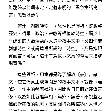
篇解放不足。而且《赫》書篇篇各有特色，如何
能籠統以範疇未定、定義未明的「黑色童話寓
言」悉數涵蓋？
　　若論「剝離時空」，恐怕也是假相。既想將
歷史、哲學、政治、宗教等根植於時空，屬於上
層建築的人類活動納入這些敘事文中，又如何能
剝離時空？或謂這裡所說的「時空」，乃是指現
實而言。可是，這十二篇敘事文真的絲毫未指涉
現實嗎？
　　這些質疑，用意都是為了解放《赫》書諸
文，使它們真正成為開放的敘事文本。就像〈蓮
澤〉一作中的盤若禪師，閉關後日日面對蓮澤苦
修，以為如此就能無相、無染、無著。不說盤若
禪師對蓮澤的執著，其閉關行為所構築的人世／