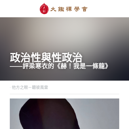
政治性與性政治
——評梁寒衣的《赫！我是一條龍》
·
他方之眼－聽彼風雷