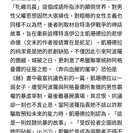
「牝雞司晨」這個成語所指涉的顛倒世界，對男
性父權思想固然大張撻伐，對粗糙的女性主義也
同樣不以為然。後者則取材自特洛伊戰爭的神話
故事，旨在重新詮釋特洛伊公主凱珊德拉的悲慘
命運（文末的作者按語實在是蛇足）。凱珊德拉
的純潔竟是她的悲劇缺陷，不僅因此引來阿波羅
的覬覦，城破之日，更刺激了希臘聯軍統帥阿格
曼儂的征服之慾。〈奔向血腥的屠宰〉恐怕是
《赫》書中最富抗議色彩的一篇，凱珊德拉以一
弱女子，遭受阿波羅與阿格曼儂所象徵的男性霸
權的暴虐宰制，最後雖暴屍廣場，其忿恨、抗議
卻一刻也不肯止息。當阿波羅指責她不該以詐欺
騙取預知未來的能力時，凱珊德拉則認為，「這
是一則奴隸抗暴的故事」。「受奴役者企圖逃脫
她的砧板」(p.157)，欺騙於是成為弱勢者不得不