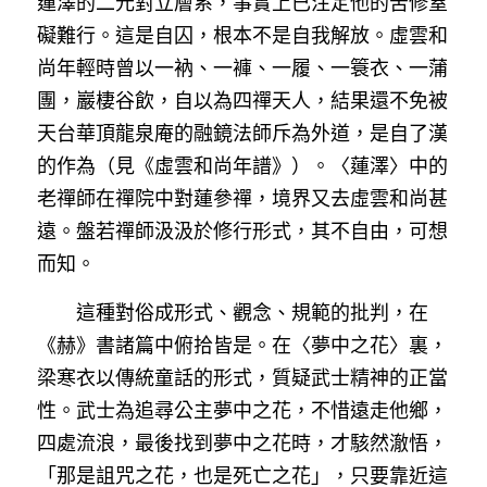
蓮澤的二元對立層系，事實上已注定他的苦修窒
礙難行。這是自囚，根本不是自我解放。虛雲和
尚年輕時曾以一衲、一褲、一履、一簑衣、一蒲
團，巖棲谷飲，自以為四禪天人，結果還不免被
天台華頂龍泉庵的融鏡法師斥為外道，是自了漢
的作為（見《虛雲和尚年譜》）。〈蓮澤〉中的
老禪師在禪院中對蓮參禪，境界又去虛雲和尚甚
遠。盤若禪師汲汲於修行形式，其不自由，可想
而知。
　　這種對俗成形式、觀念、規範的批判，在
《赫》書諸篇中俯拾皆是。在〈夢中之花〉裏，
梁寒衣以傳統童話的形式，質疑武士精神的正當
性。武士為追尋公主夢中之花，不惜遠走他鄉，
四處流浪，最後找到夢中之花時，才駭然澈悟，
「那是詛咒之花，也是死亡之花」，只要靠近這