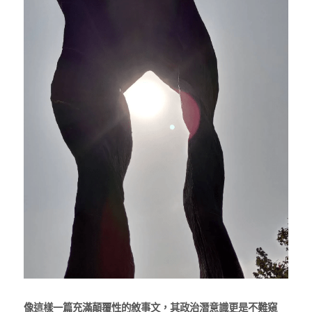
像這樣一篇充滿顛覆性的敘事文，其政治潛意識更是不難窺