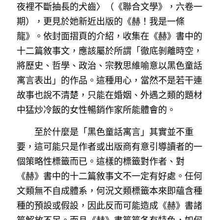
夜裡不斷抽長的犬齒〉（《聯合文學》，六卷一
期），更見於她新近出版的《赫！我是一條
龍》。依封面摺頁的介紹，收集在《赫》書中的
十二篇敘事文，應該屬於所謂「徹底剝離時空，
將歷史、哲學、政治、宗教思維喻意以黑色童話
寓言表出」的作品。這種用心，當然不是若干連
故事也說不清楚，只能在婚姻、外遇之類的題材
中猛炒冷飯的女性暢銷作家所能體會的。
　　至於什麼是「黑色童話寓言」其實並不重
要，這可能只是作者或出版商有意引導讀者的一
個策略性標籤而已。這樣的標籤對作者、對
《赫》書中的十二篇敘事文不一定有好處。任何
文類無不自成體系，何況文類標籤本來即蘊含種
種的預設或假設，因此反而可能造成《赫》書諸