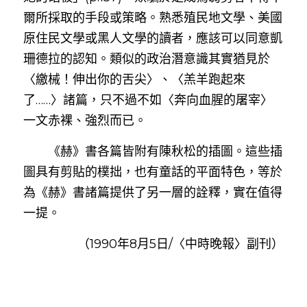
爾所採取的手段或策略。熟悉殖民地文學、美國
原住民文學或黑人文學的讀者，應該可以同意凱
珊德拉的認知。類似的政治潛意識其實猶見於
〈繳械！伸出你的舌尖〉、〈羔羊跑起來
了……〉諸篇，只不過不如〈奔向血腥的屠宰〉
一文赤裸、強烈而已。
　　《赫》書各篇皆附有陳秋松的插圖。這些插
圖具有剪貼的樸拙，也有童話的平面特色，等於
為《赫》書諸篇提供了另一層的詮釋，實在值得
一提。
（1990年8月5日/〈中時晚報〉副刊）