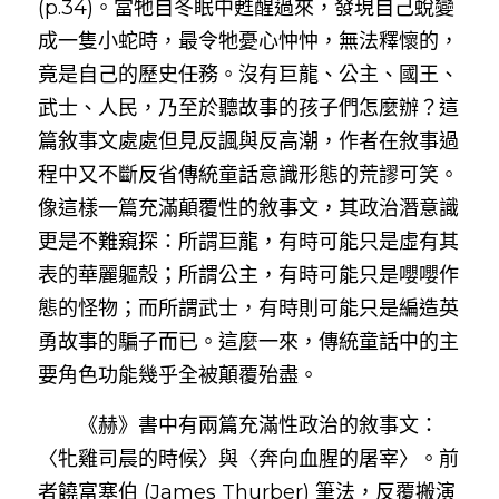
(p.34)。當牠自冬眠中甦醒過來，發現自己蛻變
成一隻小蛇時，最令牠憂心忡忡，無法釋懷的，
竟是自己的歷史任務。沒有巨龍、公主、國王、
武士、人民，乃至於聽故事的孩子們怎麼辦？這
篇敘事文處處但見反諷與反高潮，作者在敘事過
程中又不斷反省傳統童話意識形態的荒謬可笑。
像這樣一篇充滿顛覆性的敘事文，其政治潛意識
更是不難窺探：所謂巨龍，有時可能只是虛有其
表的華麗軀殼；所謂公主，有時可能只是嚶嚶作
態的怪物；而所謂武士，有時則可能只是編造英
勇故事的騙子而已。這麼一來，傳統童話中的主
要角色功能幾乎全被顛覆殆盡。
　　《赫》書中有兩篇充滿性政治的敘事文：
〈牝雞司晨的時候〉與〈奔向血腥的屠宰〉。前
者饒富塞伯 (James Thurber) 筆法，反覆搬演