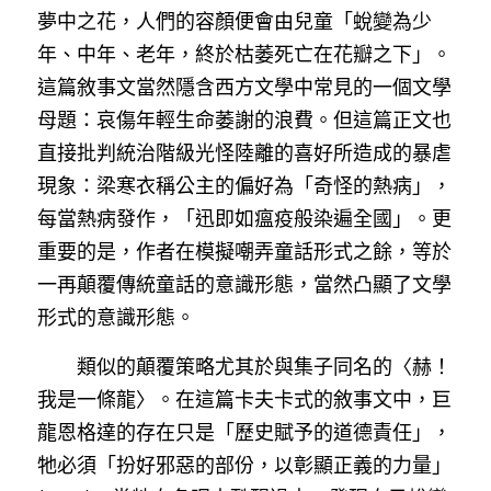
夢中之花，人們的容顏便會由兒童「蛻變為少
年、中年、老年，終於枯萎死亡在花瓣之下」。
這篇敘事文當然隱含西方文學中常見的一個文學
母題：哀傷年輕生命萎謝的浪費。但這篇正文也
直接批判統治階級光怪陸離的喜好所造成的暴虐
現象：梁寒衣稱公主的偏好為「奇怪的熱病」，
每當熱病發作，「迅即如瘟疫般染遍全國」。更
重要的是，作者在模擬嘲弄童話形式之餘，等於
一再顛覆傳統童話的意識形態，當然凸顯了文學
形式的意識形態。
　　類似的顛覆策略尤其於與集子同名的〈赫！
我是一條龍〉。在這篇卡夫卡式的敘事文中，巨
龍恩格達的存在只是「歷史賦予的道德責任」，
牠必須「扮好邪惡的部份，以彰顯正義的力量」