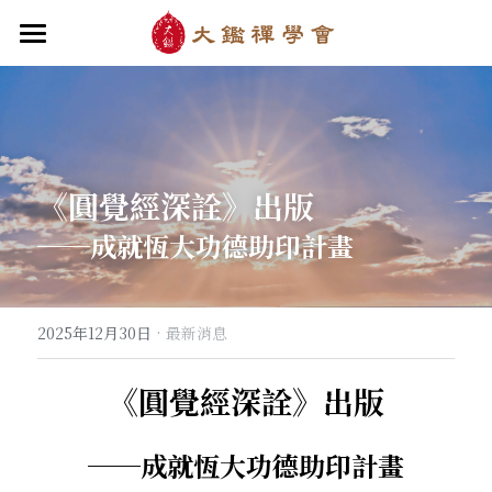
首頁
關於大鑑
大鑑導師
成立緣起與宗旨
《圓覺經深詮》出版
關於大鑑禪堂
最新消息/課程
禪行者簡介
──成就恆大功德助印計畫
道場內景
自畫像
．梁寒衣
教法/文章/思潮
芳嚴無涯/消息・活動
入會申請
梁寒衣著作（書目/序/評論）
．兩座山之間
行向圓覺/課程・共修
線上聆聽
華嚴智海/教觀、禪觀
·
2025年12月30日
最新消息
他方之眼（報導/評論/學術研究）
．華嚴初始
宗門之眼/經藏之美
行道瓔珞
【道德經】
《圓覺經深詮》出版
．雨季，兩個旅人
拄杖在手
【勝鬘經】
感思與洄瀾
──
成就恆大功德助印計畫
．花開最末
寒雪付衣/散文・詩歌・偈贊
拄杖在手/論文・演講・座談・開示
千眼書屋/書籍．作品