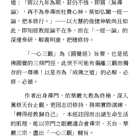
道：「將以九年為期，若仍不悟，即寫〈無禪
論〉，再不為參禪而枉費心神。莫如弘闡一經一
論，把本修行。」──以大慧的俊捷神敏尚且如
此，即知經教經論不在多，而在「一經一論」的
深邃參研，解義明澈，把穩修持。
        「一心三觀」為《圓覺經》旨要，也是抵
佛圓覺的三條門徑，此世不可能有偏離三觀而獨
存的一尊佛！以是亦為「成佛之道」的必解、必
修、必循。
        作者出身禪門，依華嚴大教為終極，深入
薰修天台止觀。更因志切修持，務期實際演練、
「轉得經教歸自己」，本經註因而出諸生命生活
的肌理，能以宗門之眼嚴謹合會禪宗、天台、華
嚴三宗，盡出「一心三觀」髓旨。