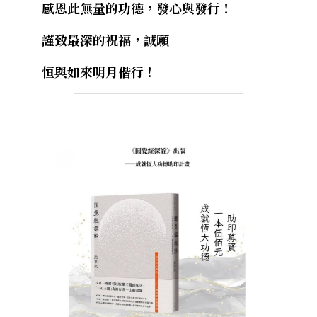
     感恩此無量的功德，發心與發行！
     謹致最深的祝福，誠願 
     恒與如來明月偕行！