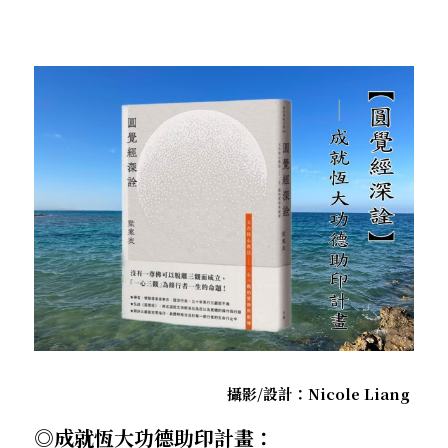
．杏葉詩
薔薇與棘原/現代小說・寓言小說・佛化小說
拄杖在手/隨身法藏
搜索
．閱讀與人生（上）——談閱讀對自我生
影之聲/電影內外觀
命的啟發
聯絡我們
道在一切/影音
．閱讀與人生（下）——談閱讀對自我生
命的啟發
光光交會/導介・轉載
．挑戰自我的魅力
．黃昏之悸
．焚不滅的心
．死生流注
．刺桐心木
攝影/設計：Nicole Liang 
◎成就恆大功德助印計畫：
．中古世紀的殉道者