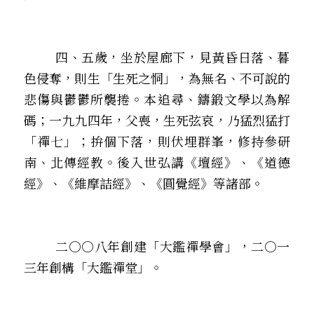
        四、五歲，坐於屋廊下，見黃昏日落、暮
色侵奪，則生「生死之恫」，為無名、不可說的
悲傷與鬱鬱所襲捲。本追尋、鑄鍛文學以為解
碼；一九九四年，父喪，生死弦哀，乃猛烈猛打
「禪七」；拚個下落，則伏埋群峯，修持參研
南、北傳經教。後入世弘講《壇經》、《道德
經》、《維摩詰經》、《圓覺經》等諸部。
        二○○八年創建「大鑑禪學會」，二○一
三年創構「大鑑禪堂」。