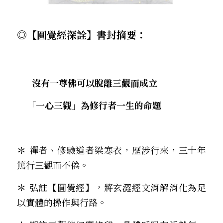
◎【圓覺經深詮】書封摘要：
      沒有一尊佛可以脫離三觀而成立
    「
一
心三觀」為修行者一生的命題
＊ 
禪者、修驗道者梁寒衣，歷涉行來，
三
十年
篤行三觀而不倦。
＊ 
弘註【圓覺經】，將玄澀經文消解消化為足
以實體的操作與行路。