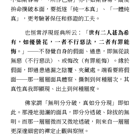
拚命撲破本面，要抵遂「純一本真」、「一體純
真」，更考驗著保任和修證的工夫。 
        也恒常浮現經典所云：「
世有二人甚為希
有，如優曇花，一者不行惡法，二者有罪能
悔。」──
不發覺自身的假面、過患，即無從談
無惡（不行惡法）、或悔改（有罪能悔）。緣於
假面，即過患過漏之陰覆、夾藏處。端看要將假
面──那一層層面具體察、撕剝到何種層次，其
真性真我即顯現、出土到何種層度。
        佛家謂「無明分分破，真如分分現」即如
此。那漫地拋灑的面具，即分分透破、除拔的無
明。而那一層層微而又微地透破，則來自一層層
更深邃細密的襌定止觀與察照。