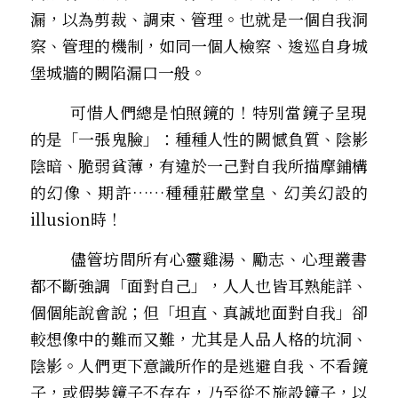
漏，以為剪裁、調束、管理。也就是一個自我洞
察、管理的機制，如同一個人檢察、逡巡自身城
堡城牆的闕陷漏口一般。
        可惜人們總是怕照鏡的！特別當鏡子呈現
的是「一張鬼臉」：種種人性的闕憾負質、陰影
陰暗、脆弱貧薄，有違於一己對自我所描摩鋪構
的幻像、期許……種種莊嚴堂皇、幻美幻設的
illusion時！ 
        儘管坊間所有心靈雞湯、勵志、心理叢書
都不斷強調「面對自己」，人人也皆耳熟能詳、
個個能說會說；但「坦直、真誠地面對自我」卻
較想像中的難而又難，尤其是人品人格的坑洞、
陰影。人們更下意識所作的是逃避自我、不看鏡
子，或假裝鏡子不存在，乃至從不施設鏡子，以