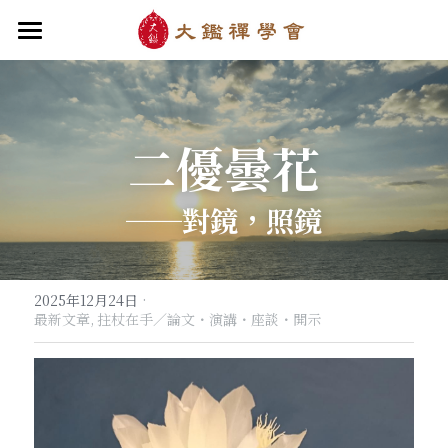
首頁
關於大鑑
二優曇花
大鑑導師
成立緣起與宗旨
關於大鑑禪堂
最新消息/課程
禪行者簡介
──對鏡，照鏡
道場內景
自畫像
．梁寒衣
教法/文章/思潮
芳嚴無涯/消息・活動
入會申請
梁寒衣著作（書目/序/評論）
．兩座山之間
·
行向圓覺/課程・共修
2025年12月24日
線上聆聽
華嚴智海/教觀、禪觀
最新文章,
拄杖在手／論文・演講・座談・開示
他方之眼（報導/評論/學術研究）
．華嚴初始
宗門之眼/經藏之美
行道瓔珞
【道德經】
．雨季，兩個旅人
拄杖在手
【勝鬘經】
感思與洄瀾
．花開最末
寒雪付衣/散文・詩歌・偈贊
拄杖在手/論文・演講・座談・開示
千眼書屋/書籍．作品