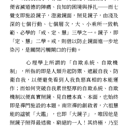
便省減道德的陣痛、良知的困境與掙扎──而七
覺支即施設鏡子，澄澈鏡面，照見鏡子，由淺及
深的七個行動、七個層次，大、小乘所一致軌
範、必學的「戒、定、慧」三學之一。鏡子，即
「定、慧」二學。戒，則借以防止鏡面進一步地
染污，是關閉污觸閘口的行動。
        心理學上所謂的「自欺系統、自欺機
制」，所指的即是人類升起防禦、遮蔽自我、防
衛自我，以便避免看到人我負惡真相的本能運
作；而如何突破自我累世堅厚的自欺系統、自欺
機制以便真實照鏡、見自體本真、本面，也始終
即是禪門施設的本題。南宗禪的創啟者，六祖慧
能的諡號「大鑑」，也即「大鏡子」，唯因他是
照鏡子照得最透徹、窮絕的一人！其終極，乃至