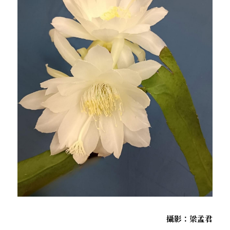
．杏葉詩
薔薇與棘原/現代小說・寓言小說・佛化小說
拄杖在手/隨身法藏
搜索
．閱讀與人生（上）——談閱讀對自我生
影之聲/電影內外觀
命的啟發
聯絡我們
道在一切/影音
．閱讀與人生（下）——談閱讀對自我生
命的啟發
光光交會/導介・轉載
．挑戰自我的魅力
．黃昏之悸
．焚不滅的心
．死生流注
．刺桐心木
攝影：梁孟君
．中古世紀的殉道者