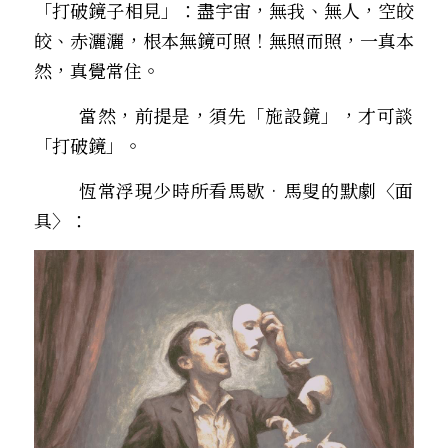
「打破鏡子相見」：盡宇宙，無我、無人，空皎
皎、赤灑灑，根本無鏡可照！無照而照，一真本
然，真覺常住。 
        當然，前提是，須先「施設鏡」，才可談
「打破鏡」。
        恆常浮現少時所看馬歇•馬叟的默劇〈面
具〉：