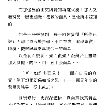
        而那怪異的衝突與覺知再度來襲！那人又
發現另一層更幽隱、密藏的面具，是他所未認知
的…… 
        如是一張張撕剝，每一回皆覺得「所作已
辦」！卻也終究於掛礙、不自在處，發現幽微、
隱覆、儼然與真皮真我合一的面具。
以是剝而復剝、覺而復覺！漫舞台上盡是
那人撕拋下的三、四、五十張面具…… 
        「呵，如許多面具！──面向自我的真
實，剝下幻相幻偽如斯之難！」──那是年少的
驚覺與詫異，從未或忘。
        爾後修行，更深深體悟：真面真我真覺並
不如斯容易，「所作已辦」亦不如斯容易。縱使