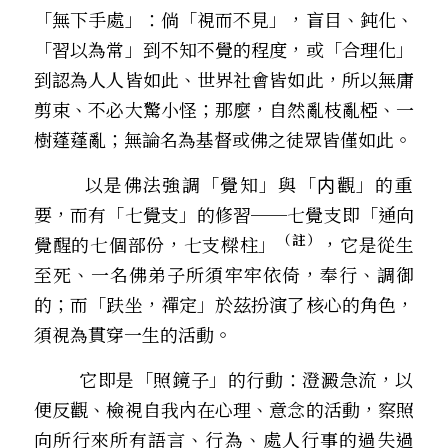
「無下手處」：倘「視而不見」，盲目、鈍化、
「習以為常」到不知不覺的程度，或「合理化」
到認為人人皆如此、世界社會皆如此，所以無庸
剪束、不必大驚小怪；那麼，自然亂枝亂椏、一
樹蓬蓬亂；無論名為基督或佛之徒眾皆僅如此。
        以是佛法強調「覺知」與「内觀」的重
要，而有「七覺支」的修習──七覺支即「通向
（註）
覺醒的七個部份，七支樑柱」
，它是從生
至死、一名佛弟子所須牢牢依倚，奉行、調御
的；而「趺坐，禪定」於茲扮演了核心的角色，
須視為貫穿一生的活動。
        它即是「照鏡子」的行動：澄澱急流，以
便反觀、檢視自我內在心理、意念的活動，察照
向所行來所有語言、行為、處人行事的過失過