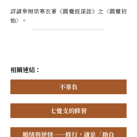
詳請參照梁寒衣著《圓覺經深詮》之〈圓覺初
始〉。
相關連結：
不辜負
七覺支的修習
順情與逆情──修行，就是「拗自