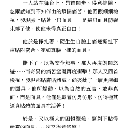
        一人站在舞台上，昂首闊步、得意排闥，
忽爾感知到不知何由的煩惱痛苦，他回觀細細檢
視，發現臉上貼著一只面具──是這只面具防礙
束縛了他，使他未得真正自由！
        他於是掙扎著，硬生生自臉上痛楚撕扯下
這貼附密合、宛如真臉一樣的面具。
        撕下了，以為安全無事，那人再度朗闊悠
遊……而奇異的痛苦窒礙再度衝擊！那人又回首
檢視，發現那貼膚貼體處，尚夾藏了一層更深細
的面具。他所蠕動、以為自然的五官，並非真
面，而是面具。他僅是戴著仿肖仿形、仿得極其
逼真貼體的面具在活著！
        於是，又以極大的困頓艱難，撕剝下貼得
嚴密的面具……復又得意悠遊！