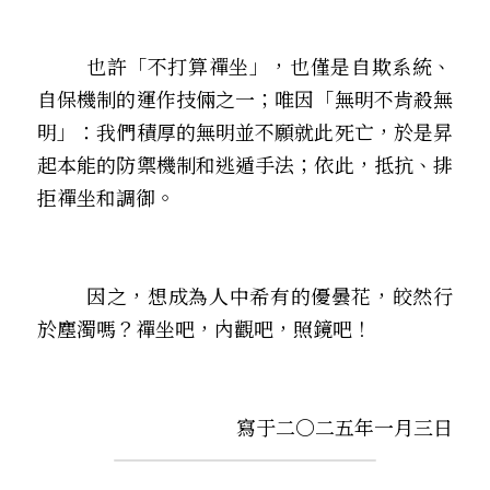
        也許「不打算禪坐」，也僅是自欺系統、
自保機制的運作技倆之一；唯因「無明不肯殺無
明」：我們積厚的無明並不願就此死亡，於是昇
起本能的防禦機制和逃遁手法；依此，抵抗、排
拒禪坐和調御。
     因之，想成為人中希有的優曇花，皎然行
於塵濁嗎？禪坐吧，內觀吧，照鏡吧！
寫于二〇二五年一月三日