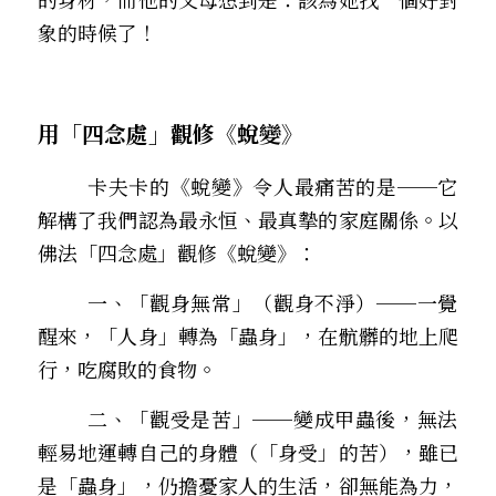
象的時候了！
用「四念處」觀修《蛻變》
        卡夫卡的《蛻變》令人最痛苦的是
──
它
解構了我們認為最永恒、最真摰的家庭關係。以
佛法「四念處」觀修《蛻變》：
        一、「觀身無常」（觀身不淨）
──
一覺
醒來，「人身」轉為「蟲身」，在骯髒的地上爬
行，吃腐敗的食物。
        二、「觀受是苦」
──
變成甲蟲後，無法
輕易地運轉自己的身體（「身受」的苦），雖已
是「蟲身」，仍擔憂家人的生活，卻無能為力，