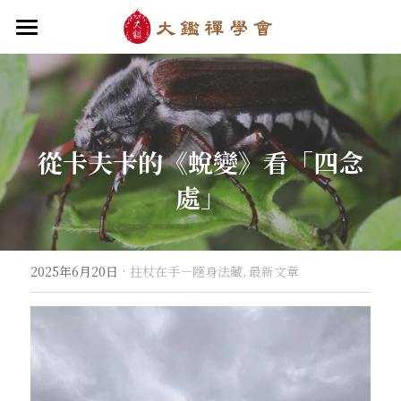
首頁
關於大鑑
大鑑導師
成立緣起與宗旨
從卡夫卡的《蛻變》看「四念
關於大鑑禪堂
最新消息/課程
禪行者簡介
處」
道場內景
自畫像
．梁寒衣
教法/文章/思潮
芳嚴無涯/消息・活動
入會申請
梁寒衣著作（書目/序/評論）
．兩座山之間
行向圓覺/課程・共修
線上聆聽
華嚴智海/教觀、禪觀
·
2025年6月20日
拄杖在手－隨身法藏,
最新文章
他方之眼（報導/評論/學術研究）
．華嚴初始
宗門之眼/經藏之美
行道瓔珞
【道德經】
．雨季，兩個旅人
拄杖在手
【勝鬘經】
感思與洄瀾
．花開最末
寒雪付衣/散文・詩歌・偈贊
拄杖在手/論文・演講・座談・開示
千眼書屋/書籍．作品