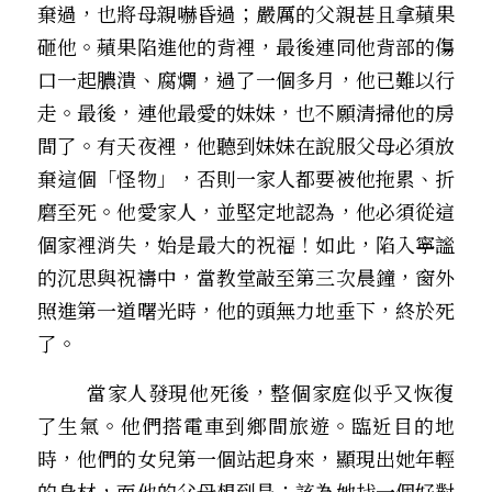
棄過，也將母親嚇昏過；嚴厲的父親甚且拿蘋果
砸他。蘋果陷進他的背裡，最後連同他背部的傷
口一起膿潰、腐爛，過了一個多月，他已難以行
走。最後，連他最愛的妹妹，也不願清掃他的房
間了。有天夜裡，他聽到妹妹在說服父母必須放
棄這個「怪物」，否則一家人都要被他拖累、折
磨至死。他愛家人，並堅定地認為，他必須從這
個家裡消失，始是最大的祝福！如此，陷入寧謐
的沉思與祝禱中，當教堂敲至第三次晨鐘，窗外
照進第一道曙光時，他的頭無力地垂下，終於死
了。
        當家人發現他死後，整個家庭似乎又恢復
了生氣。他們搭電車到鄉間旅遊。臨近目的地
時，他們的女兒第一個站起身來，顯現出她年輕
的身材，而他的父母想到是：該為她找一個好對