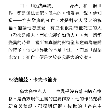
        四、「觀法無我」
──
「身界」和「器世
界」都是無法支配、做主的。悟及這一點，他知
道
──
惟有徹底的死亡，才是對家人最大的祝
福。無論他怎麽愛，有三個很期待他死亡的人
（看來是親人，而心念卻宛如仇人）。當一切都
變異的時候，當所有真誠的對待全都逆轉為寇讎
的時候，他心中昇起的不是「恨」，而是「涅槃
永安」：死亡，便是之於彼我最大的安寂。
※法蘭茲‧卡夫卡簡介
        猶太裔捷克人，一生幾乎沒有離開過布拉
格。是西方現代主義的重要作家，他的作品充滿
幻奇與荒誕、孤獨與沉鬱，後世的「存在主