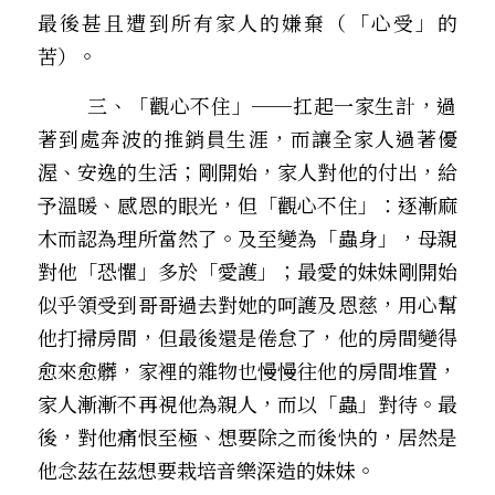
最後甚且遭到所有家人的嫌棄（「心受」的
苦）。
        三、「觀心不住」
──
扛起一家生計，過
著到處奔波的推銷員生涯，而讓全家人過著優
渥、安逸的生活；剛開始，家人對他的付出，給
予溫暖、感恩的眼光，但「觀心不住」：逐漸麻
木而認為理所當然了。及至變為「蟲身」，母親
對他「恐懼」多於「愛護」；最愛的妹妹剛開始
似乎領受到哥哥過去對她的呵護及恩慈，用心幫
他打掃房間，但最後還是倦怠了，他的房間變得
愈來愈髒，家裡的雜物也慢慢往他的房間堆置，
家人漸漸不再視他為親人，而以「蟲」對待。最
後，對他痛恨至極、想要除之而後快的，居然是
他念茲在茲想要栽培音樂深造的妹妹。