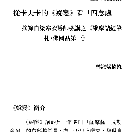
．聽聽，隔山的道人！
從卡夫卡的《蛻變》看「四念處」
──摘錄自梁寒衣導師弘講之《維摩詰經筆
札˙佛國品第一》
林淑嬌
摘錄
《蛻變》簡介
        《蛻變》講的是一個名叫「薩摩薩•戈勒
各爾」的布料推銷員，有一天早上醒來，發現自