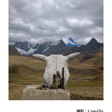
．杏葉詩
薔薇與棘原/現代小說・寓言小說・佛化小說
拄杖在手/隨身法藏
搜索
．閱讀與人生（上）——談閱讀對自我生
影之聲/電影內外觀
命的啟發
聯絡我們
道在一切/影音
．閱讀與人生（下）——談閱讀對自我生
命的啟發
光光交會/導介・轉載
．挑戰自我的魅力
．黃昏之悸
．焚不滅的心
．死生流注
．刺桐心木
．中古世紀的殉道者
攝影：Camille