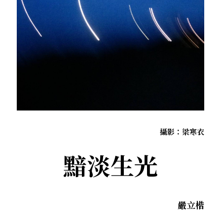
．杏葉詩
薔薇與棘原/現代小說・寓言小說・佛化小說
拄杖在手/隨身法藏
搜索
．閱讀與人生（上）——談閱讀對自我生
影之聲/電影內外觀
命的啟發
聯絡我們
道在一切/影音
．閱讀與人生（下）——談閱讀對自我生
命的啟發
光光交會/導介・轉載
．挑戰自我的魅力
．黃昏之悸
攝影：梁寒衣
．焚不滅的心
黯淡生光
．死生流注
．刺桐心木
嚴立楷
．中古世紀的殉道者