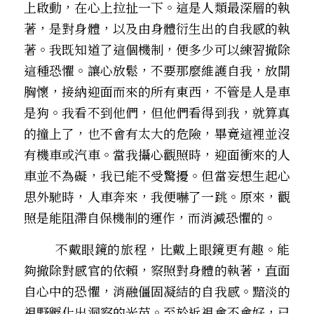
上啟動，在心上拉扯一下。這是人類最深層的執
著，是對身體，以及由身體衍生出的自我感的執
著。我既知道了這個機制，便多少可以練習撤除
這種恐懼。讓心放鬆，不要那麼維護自我，放開
胸懷，接納迎面而來的所有東西，不管是人是車
是狗。我看不到他們，但他們看得到我，就算真
的撞上了，也不會有太大的危險，畢竟這裡並沒
有機車或汽車。當我攝心觀照時，迎面衝來的人
車並不為礙，我已能不受驚擾。但當妄想生起心
思外馳時，人車奔來，我便嚇了一跳。原來，觀
照是能阻滯自保機制的運作，而消減恐懼的。
        不戴眼鏡的旅程，比戴上眼鏡更有趣。能
夠撤除對感官的依賴，察照對身體的執著，直面
自心中的恐懼，消融僵固凝結的自我感。黯淡的
視野孵化出洞察的光苗。至於近視會不會好，已