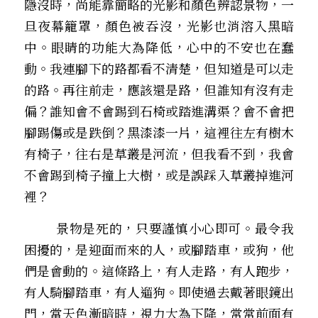
隱沒時，尚能靠簡略的光影和顏色辨認景物，一
旦夜幕籠罩，顏色被吞沒，光影也消溶入黑暗
中。眼睛的功能大為降低，心中的不安也在蠢
動。我連腳下的路都看不清楚，但知道是可以走
的路。再往前走，應該還是路，但誰知有沒有走
偏？誰知會不會踢到石椅或踏進溝渠？會不會把
腳踢傷或是跌倒？黑漆漆一片，這裡往左有樹木
有椅子，往右是草叢是河流，但我看不到，我會
不會踢到椅子撞上大樹，或是誤踩入草叢掉進河
裡？
 景物是死的，只要謹慎小心即可。最令我
困擾的，是迎面而來的人，或腳踏車，或狗，他
們是會動的。這條路上，有人走路，有人跑步，
有人騎腳踏車，有人遛狗。即使過去戴著眼鏡出
門，當天色漸暗時，視力大為下降，常常前面有