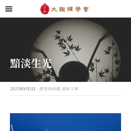
首頁
關於大鑑
大鑑導師
成立緣起與宗旨
黯淡生光
關於大鑑禪堂
最新消息/課程
禪行者簡介
道場內景
自畫像
．梁寒衣
教法/文章/思潮
芳嚴無涯/消息・活動
入會申請
梁寒衣著作（書目/序/評論）
．兩座山之間
行向圓覺/課程・共修
線上聆聽
華嚴智海/教觀、禪觀
·
2025年8月1日
感思與洄瀾,
最新文章
他方之眼（報導/評論/學術研究）
．華嚴初始
宗門之眼/經藏之美
行道瓔珞
【道德經】
．雨季，兩個旅人
拄杖在手
【勝鬘經】
感思與洄瀾
．花開最末
寒雪付衣/散文・詩歌・偈贊
拄杖在手/論文・演講・座談・開示
千眼書屋/書籍．作品