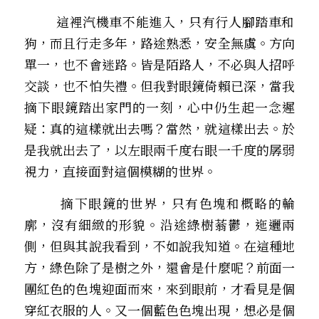
        這裡汽機車不能進入，只有行人腳踏車和
狗，而且行走多年，路途熟悉，安全無虞。方向
單一，也不會迷路。皆是陌路人，不必與人招呼
交談，也不怕失禮。但我對眼鏡倚賴已深，當我
摘下眼鏡踏出家門的一刻，心中仍生起一念遲
疑：真的這樣就出去嗎？當然，就這樣出去。於
是我就出去了，以左眼兩千度右眼一千度的孱弱
視力，直接面對這個模糊的世界。
     摘下眼鏡的世界，只有色塊和概略的輪
廓，沒有細緻的形貌。沿途綠樹蓊鬱，迤邐兩
側，但與其說我看到，不如說我知道。在這種地
方，綠色除了是樹之外，還會是什麼呢？前面一
團紅色的色塊迎面而來，來到眼前，才看見是個
穿紅衣服的人。又一個藍色色塊出現，想必是個