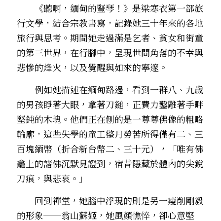
　　《聽啊，緬甸的豎琴！》是梁寒衣第一部旅
行文學，結合宗教書寫，記錄她三十年來的各地
旅行與思考。期間她走過滿是乞者、貧女和街童
的第三世界，在行腳中，呈現世間角落的不幸與
悲慘的烽火，以及覺醒與如來的寧邃。
　　例如她描述在緬甸路邊，看到一群八、九歲
的男孩睜著大眼，拿著刀鎚，正費力鑿雕著手畔
堅鈍的木塊。他們正在刨的是一尊尊佛像的粗略
輪廓，這些失學的童工整月勞苦所得僅有二、三
百塊緬幣（折合新台幣二、三十元），「唯有佛
龕上的諸佛沉默見證到，宿昔隱藏於體內的尖銳
刀痕，與悲哀。」
　　回到禪堂，她腦中浮現的則是另一瘦削剛毅
的形象──翁山蘇姬，她風顏憔悴，卻心意堅