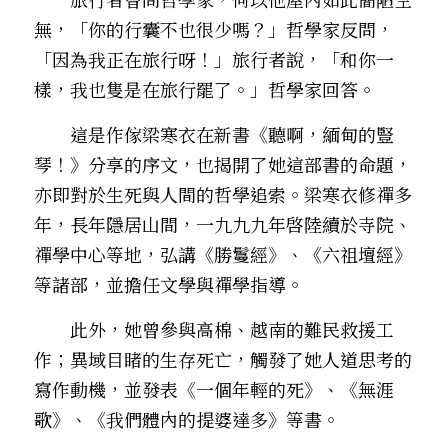
無，「你的行囊不也很少嗎？」哲學家反問，
．聽聽，隔山的道人！
「因為我正在旅行呀！」旅行者說，「和你一
樣，我也隻是在旅行罷了。」哲學家回答。
　　這是作傢梁寒衣在新書《聽啊，緬甸的豎
琴！》分享的序文，也揭開了她這部書的命題，
亦即對於生死與人間的哲學追索。梁寒衣修禪多
年，長年隱居山間，一九九九年啓陸續於寺院、
禪學中心等地，弘講《勝鬘經》、《六祖壇經》
等諸部，並擔任文學與禪學指導。
　　此外，她曾參與高棉、越南的難民救援工
作；異域目睹的生存死亡，觸發了她人道思考的
寫作動機，並發表《一個年輕的死》、《無涯
歌》、《我們體內的提婆達多》等書。