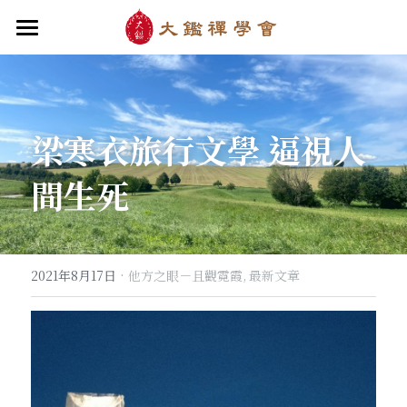
首頁
關於大鑑
梁寒衣旅行文學 逼視人
大鑑導師
成立緣起與宗旨
間生死
關於大鑑禪堂
最新消息/課程
禪行者簡介
道場內景
自畫像
．梁寒衣
教法/文章/思潮
芳嚴無涯/消息・活動
入會申請
梁寒衣著作（書目/序/評論）
．兩座山之間
行向圓覺/課程・共修
線上聆聽
華嚴智海/教觀、禪觀
·
2021年8月17日
他方之眼－且觀霓霞,
最新文章
他方之眼（報導/評論/學術研究）
．華嚴初始
宗門之眼/經藏之美
行道瓔珞
【道德經】
．雨季，兩個旅人
拄杖在手
【勝鬘經】
感思與洄瀾
．花開最末
寒雪付衣/散文・詩歌・偈贊
拄杖在手/論文・演講・座談・開示
千眼書屋/書籍．作品