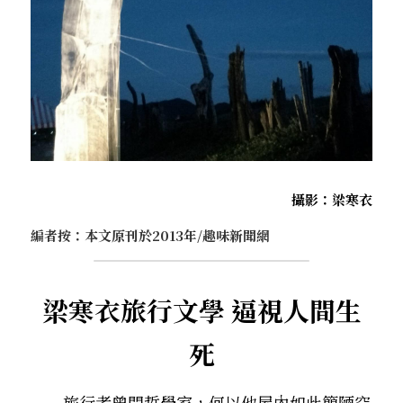
．杏葉詩
薔薇與棘原/現代小說・寓言小說・佛化小說
拄杖在手/隨身法藏
搜索
．閱讀與人生（上）——談閱讀對自我生
影之聲/電影內外觀
命的啟發
聯絡我們
道在一切/影音
．閱讀與人生（下）——談閱讀對自我生
命的啟發
光光交會/導介・轉載
．挑戰自我的魅力
攝影：梁寒衣
．黃昏之悸
編者按：本文原刊於2013年/趣味新聞網
．焚不滅的心
梁寒衣旅行文學 逼視人間生
．死生流注
死
．刺桐心木
．中古世紀的殉道者
　　旅行者曾問哲學家，何以他屋內如此簡陋空