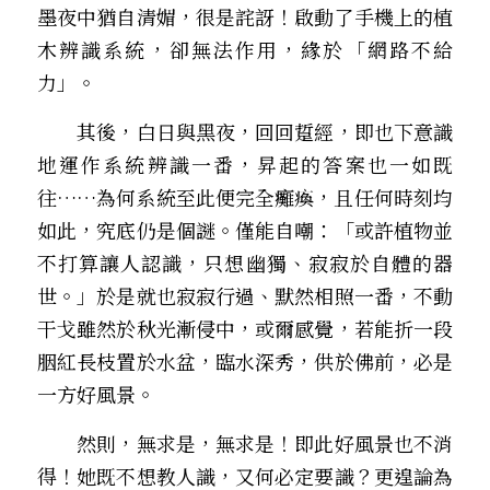
墨夜中猶自清媚，很是詫訝！啟動了手機上的植
木辨識系統，卻無法作用，緣於「網路不給
力」。
　　其後，白日與黑夜，回回踅經，即也下意識
地運作系統辨識一番，昇起的答案也一如既
往……為何系統至此便完全癱瘓，且任何時刻均
如此，究底仍是個謎。僅能自嘲：「或許植物並
不打算讓人認識，只想幽獨、寂寂於自體的器
世。」――於是就也寂寂行過、默然相照一番，不動
干戈――雖然於秋光漸侵中，或爾感覺，若能折一段
胭紅長枝置於水盆，臨水深秀，供於佛前，必是
一方好風景。
　　然則，無求是，無求是！即此好風景也不消
得！――她既不想教人識，又何必定要識？更遑論為