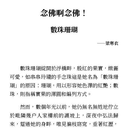
．聽聽，隔山的道人！
念佛啊念佛！
――數珠珊瑚
——梁寒衣
　　數珠珊瑚綻開於浮橋畔，殷紅的果實，緻麗
可愛，如串串玲瓏的手念珠――這是她名為「數珠珊
瑚」的原因：珊瑚，用以形容她色澤的紅艷；數
珠，則指稱實果的渾圓和編列方式。
　　然而，數個年光以前，她仍無名無姓地佇立
於毗隣幾户人家樓前的護坡上，深夜中弘法歸
來，踅過她的身畔，唯見徧枝窈窕，垂著紅瀝，