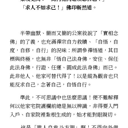
　　「求人不如求己！」佛印斬然道。
　　半帶幽默、簡而又簡的公案敘說了「實相念
佛」的了義，也充滿禪宗自力救贖、「自悟，自
度，自修，自行」的況味：所謂參禪悟道，其目
標與終極，也無非「悟自己法身佛，安住、保任
此法身佛，行證、任運、圓成此法身佛」而已。
此非他人、他家可替代得了！以是縱為觀音也只
能反求自己，念著自己，自悟自行。
　　準此，不可思議中也恁麼思議！便不難解釋
何以他家宅院護欄前總是無以辨識，非得要入門
入戶、自家院裡紮根生成的，始才能對眼親切。
　　這是「唯人自肯乃方親」啊！不得向外借