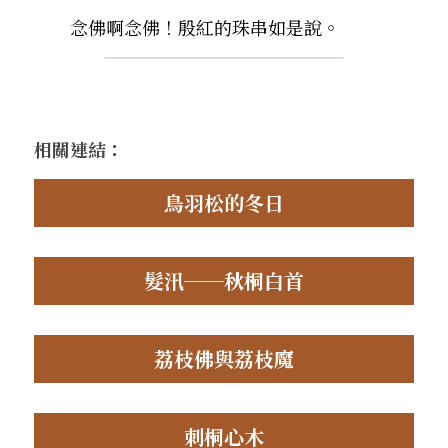
　　念佛啊念佛！殷紅的珠串如是說。
相關連結：
鳥羽松的冬日
髮汛──秋桐白首
荔枝佛與荔枝魔
刺桐心木