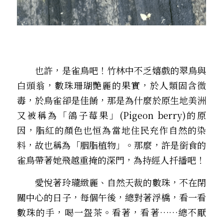
　　也許，是雀鳥吧！竹林中不乏嬉戲的翠鳥與
白頭翁，數珠珊瑚艷麗的果實，於人類固含微
毒，於鳥雀卻是佳餚，那是為什麼於原生地美洲
又被稱為「鴿子莓果」(Pigeon berry)的原
因，脂紅的顏色也恒為當地住民充作自然的染
料，故也稱為「胭脂植物」。――那麼，許是銜食的
雀鳥帶著她飛越重掩的深門，為持經人扦播吧！
　　愛悅著玲瓏緻麗、自然天裁的數珠，不在閉
關中心的日子，每個午後，總對著浮橋，看一看
數珠的手，喝一盌茶。看著，看著……總不厭