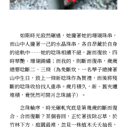
　　如斯時光寂然碾過，她攏著她的珊瑚珠串，
而山中人攏著一己的水晶珠串，各自昂藏於自身
的途軌中……她的唸珠相續不絕，謝而復放，四
時華艷、珊瑚錦繡；而我的，則斷而復串，歲歲
總要唸斷二、三條（為免斷炊，一名學子總揀著
山中生日，致上一條新唸珠作為賀禮，而後將殘
斷的唸珠收拾找人重串。歲月積久，新、舊夾纏
堆積，竟恍然可開爿念珠鋪子）。
　　念珠輪序，時光碾軋――究底是第幾歲的斷而復
合、合而復斷？某個春回，正忙著拔除忍草，於
竹林下方、庭園最裡，忽見一株植木夭夭抽長，