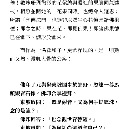
倦！數珠珊瑚微渺的花絮總與殷紅的果實同氣連
枝，相照並開――她的「花果同時」也總令人廻思：
所謂「念佛法門」也無非以眾生心花憶念諸佛果
德；即念之時，果在花，即見佛果！即諸佛果德
已在當下、儲形於當來。
　　而作為一名禪和子，更常浮現的，是一則熟
而又熟、浸肌入骨的公案：
　　佛印了元與蘇東坡閒步於郊野，忽逢一尊馬
頭觀音石像。佛印合掌禮拜。
　　東坡啟問：「既是觀音，又為何手提唸珠，
念的是誰？」
　　佛印回答：「也念觀世音菩薩。」
　　東坡更問：「為何祂尚還須念自己？」