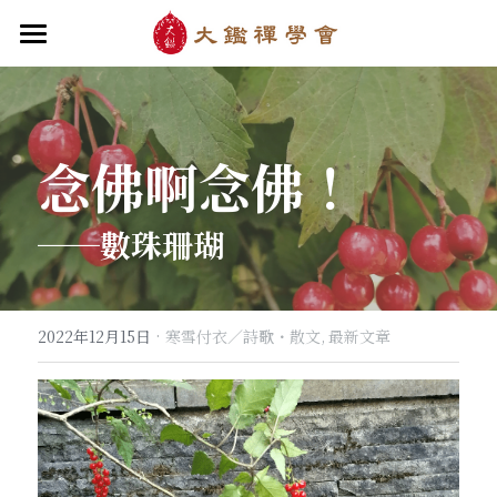
首頁
關於大鑑
念佛啊念佛！
大鑑導師
成立緣起與宗旨
關於大鑑禪堂
最新消息/課程
禪行者簡介
──
數珠珊瑚
道場內景
自畫像
．梁寒衣
教法/文章/思潮
芳嚴無涯/消息・活動
入會申請
梁寒衣著作（書目/序/評論）
．兩座山之間
行向圓覺/課程・共修
線上聆聽
華嚴智海/教觀、禪觀
·
2022年12月15日
寒雪付衣／詩歌・散文,
最新文章
他方之眼（報導/評論/學術研究）
．華嚴初始
宗門之眼/經藏之美
行道瓔珞
【道德經】
．雨季，兩個旅人
拄杖在手
【勝鬘經】
感思與洄瀾
．花開最末
寒雪付衣/散文・詩歌・偈贊
拄杖在手/論文・演講・座談・開示
千眼書屋/書籍．作品