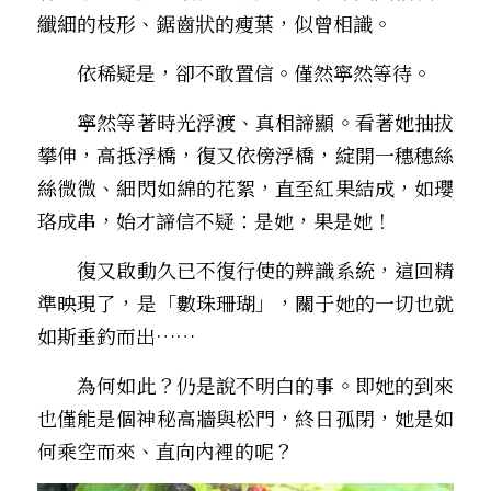
纖細的枝形、鋸齒狀的瘦葉，似曾相識。
　　依稀疑是，卻不敢置信。僅然寧然等待。
　　寧然等著時光浮渡、真相諦顯。看著她抽拔
攀伸，高抵浮橋，復又依傍浮橋，綻開一穗穗絲
絲微微、細閃如綿的花絮，直至紅果結成，如瓔
珞成串，始才諦信不疑：是她，果是她！
　　復又啟動久已不復行使的辨識系統，這回精
準映現了，是「數珠珊瑚」，關于她的一切也就
如斯垂釣而出……
　　為何如此？仍是說不明白的事。即她的到來
也僅能是個神秘――高牆與松門，終日孤閉，她是如
何乘空而來、直向內裡的呢？