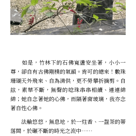
　　如是，竹林下的石佛寬盪安坐著，小小一
尊，卻自有古佛剛樸的氣韻。肯可的總來！數珠
珊瑚天外飛來、自為清供，更不勞攀折摘剪。自
玆，素華不斷，無聲的唸珠串串相續、連連綿
綿；她自念著她的心佛，而隔著窗玻璃，我亦念
著自性心佛。
　　法輪悠悠，無息地，於一炷香、一盌茶的蒂
落間，於碾不斷的時光之流中……