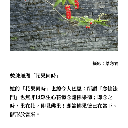
．杏葉詩
薔薇與棘原/現代小說・寓言小說・佛化小說
拄杖在手/隨身法藏
搜索
．閱讀與人生（上）——談閱讀對自我生
影之聲/電影內外觀
命的啟發
聯絡我們
道在一切/影音
．閱讀與人生（下）——談閱讀對自我生
命的啟發
光光交會/導介・轉載
．挑戰自我的魅力
攝影：梁寒衣
．黃昏之悸
數珠珊瑚「花果同時」
．焚不滅的心
她的「花果同時」也總令人廻思：所謂「念佛法
門」也無非以眾生心花憶念諸佛果德；即念之
．死生流注
時，果在花，即見佛果！即諸佛果德已在當下、
．刺桐心木
儲形於當來。
．中古世紀的殉道者