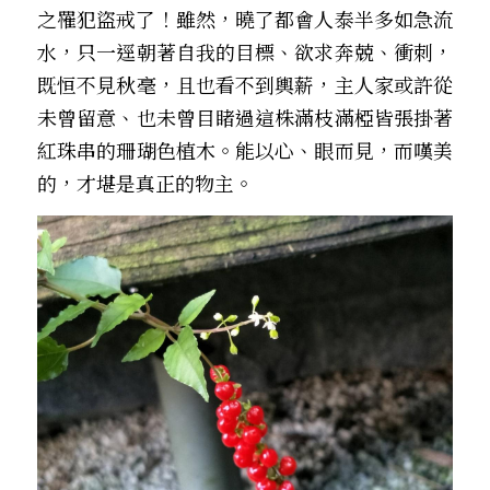
之罹犯盜戒了！――雖然，曉了都會人泰半多如急流
水，只一逕朝著自我的目標、欲求奔兢、衝刺，
既恒不見秋毫，且也看不到輿薪，主人家或許從
未曾留意、也未曾目睹過這株滿枝滿椏皆張掛著
紅珠串的珊瑚色植木。能以心、眼而見，而嘆美
的，才堪是真正的物主。