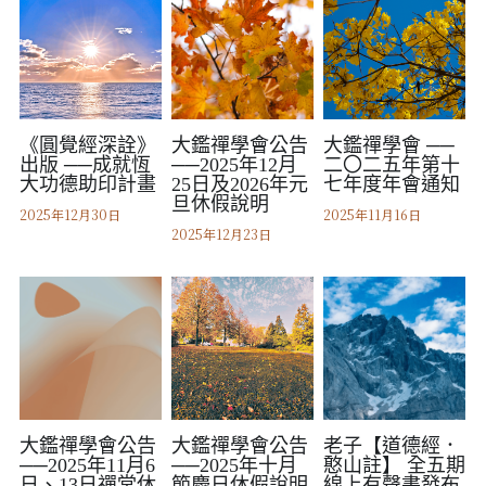
《圓覺經深詮》
大鑑禪學會公告
大鑑禪學會 ──
出版 ──成就恆
──2025年12月
二〇二五年第十
大功德助印計畫
25日及2026年元
七年度年會通知
旦休假說明
2025年12月30日
2025年11月16日
2025年12月23日
大鑑禪學會公告
大鑑禪學會公告
老子【道德經．
──2025年11月6
──2025年十月
憨山註】 全五期
日、13日禪堂休
節慶日休假說明
線上有聲書發布