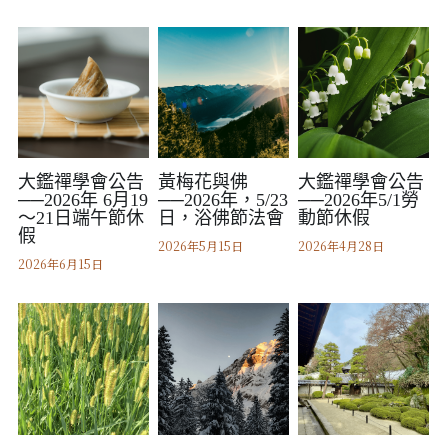
．杏葉詩
薔薇與棘原/現代小說・寓言小說・佛化小說
拄杖在手/隨身法藏
影之聲／電影內外觀
搜索
．閱讀與人生（上）——談閱讀對自我生
影之聲/電影內外觀
感思與洄瀾
命的啟發
聯絡我們
道在一切/影音
行向圓覺／共修
．閱讀與人生（下）——談閱讀對自我生
命的啟發
光光交會/導介・轉載
宗門之眼／經藏之美
大鑑禪學會公告
黃梅花與佛
大鑑禪學會公告
──2026年 6月19
──2026年，5/23
──2026年5/1勞
．挑戰自我的魅力
～21日端午節休
日，浴佛節法會
動節休假
華嚴智海—《維摩詰經》
假
2026年5月15日
2026年4月28日
．黃昏之悸
2026年6月15日
華嚴智海—《道德經》CD與課程大綱
．焚不滅的心
他方之眼－且觀霓霞
．死生流注
他方之眼－聽彼風雷
．刺桐心木
芳嚴無涯－重要紀事
．中古世紀的殉道者