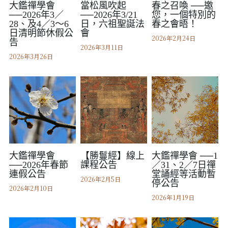
大鑑禪學會
當松風吹起
春之召喚 ──邀
拄杖在手－隨身法藏
──2026年3／
──2026年3/21
您，一個特別的
．聽聽，隔山的道人！
28、及4／3～6
日，六祖聖誕法
春之會晤！
光光交會／導介・轉載
日清明節休假公
會
2026年2月24日
告
2026年3月11日
華嚴智海—《道德經》有聲書二期
2026年3月26日
華嚴智海—《道德經》有聲書首期
華嚴智海—《道德經》有聲書三期
華嚴智海—《道德經》有聲書四期
華嚴智海—《道德經》有聲書五期
大鑑禪學會
【勝鬘經】線上
大鑑禪學會 ──1
──2026年春節
課程公告
／31、2／7日禪
連假公告
堂誦經等活動暫
華嚴智海─《勝鬘經》有聲書
2026年2月5日
停公告
2026年2月10日
2026年1月19日