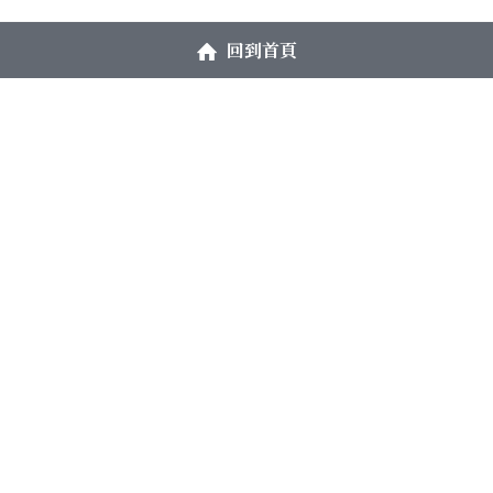
回到首頁
大鑑禪堂
週二、三：早上10點–下午5點
週四：下午2點–晚上9點
開放時間
週六：早上10點–下午5點
【週日、週一、週五及國定假日休息】
(02) 2711-6272
為避免招呼不週，
enlightened.mirror2@gm
如欲至禪堂禪坐或參訪，
ail.com
請先以電話預約
地址：台北市大安區忠孝東路四段218-1號七樓｜
道場內景點此
參觀
▶▶
▶
｜