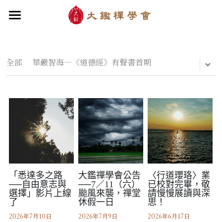
×
部落格分類
首頁
關於大鑑
最新消息
全部
華嚴智海—《道德經》有聲書首期
大鑑導師
最新文章
成立緣起與宗旨
關於大鑑禪堂
最新消息/課程
最新書籍
禪行者簡介
道場內景
自畫像
．梁寒衣
教法/文章/思潮
華嚴智海—《六祖壇經》
芳嚴無涯/消息・活動
入會申請
梁寒衣著作（書目/序/評論）
．兩座山之間
行向圓覺/課程・共修
線上聆聽
華嚴智海—《道德經》
華嚴智海/教觀、禪觀
他方之眼（報導/評論/學術研究）
．華嚴初始
宗門之眼/經藏之美
行道瓔珞
拄杖在手／論文・演講・座談・開示
【道德經】
「悉達多之路
大鑑禪學會公告
〈行道瓔珞〉業
──自由意志與
──7／11（六）
已校對完畢，敬
選擇」影片上線
颱風來襲，禪堂
請慢慢展讀與深
．雨季，兩個旅人
拄杖在手
【勝鬘經】
感思與洄瀾
寒雪付衣／詩歌・散文
了
休假一日
思！
．花開最末
2026年7月10日
2026年7月9日
2026年6月17日
寒雪付衣/散文・詩歌・偈贊
拄杖在手/論文・演講・座談・開示
千眼書屋/書籍．作品
薔薇與棘原／現代小說・寓言小說・佛化小說